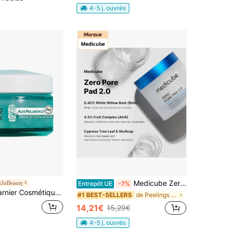
4-5 j. ouvrés
Medicube Zero Pore Pad 2.0 155G - Disques exfoliants anti-pores
kInBeauty
Entrepôt UE
-7%
smétique Visage Crème de jour hydratante et repulpante à l&#39;aloe hyaluronique
de Peelings exfoliants pour le visage
#1 BEST-SELLERS
14,21€
15,29€
4-5 j. ouvrés