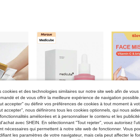
 cookies et des technologies similaires sur notre site web afin de vous 
andé et de vous offrir la meilleure expérience de navigation possibl
Tout accepter" ou définir vos préférences de cookies à tout moment à vot
ut accepter", nous définirons tous les cookies optionnels, qui nous aide
es fonctionnalités améliorées et à personnaliser le contenu et les publici
d'achat avec SHEIN. En sélectionnant "Tout rejeter", vous autorisez l'uti
Medicube PDRN Pink Peptide Serum 30ML - Sérum aux peptides et PDRN
Slow
Entrepôt UE
-7%
nt nécessaires qui permettent à notre site web de fonctionner. Vous po
ascar Centella Travel Kit
de Médicube Soins de la peau
#2 BEST-SELLERS
ifiant les paramètres de votre navigateur, mais cela peut affecter le 
(
de SKIN1004 Soins de la peau
11,05€
11,89€