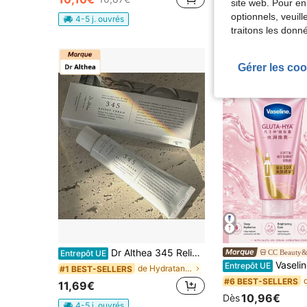
site web. Pour en
18,59€
optionnels, veuil
4-5 j. ouvrés
traitons les donn
Gérer les coo
Dr Althea 345 Relief Cream 50ML - Crème Visage
Entrepôt UE
Vaseline Lotion essence quotidienne GLUTA-HYA 30/280ml, hydratante et éclaircissante, estompe les imperfections en 7 jours, hydratation 24h, absorption en 3
Entrepôt UE
de Hydratant Hydratants
#1 BEST-SELLERS
#6 BEST-SELLERS
11,69€
10,96€
Dès
4-5 j. ouvrés