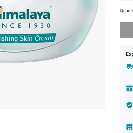
Quanti
Désolés,
Exp