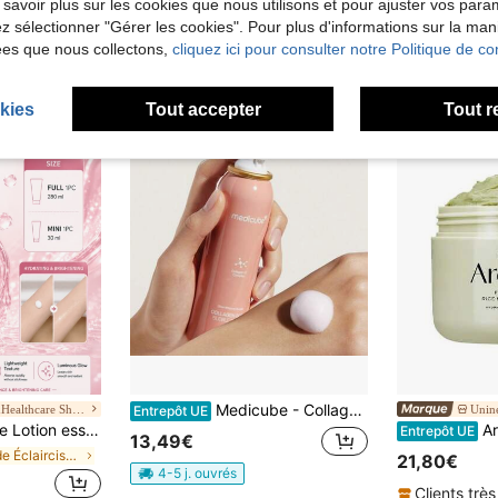
 savoir plus sur les cookies que nous utilisons et pour ajuster vos par
7,28€
lez sélectionner "Gérer les cookies". Pour plus d'informations sur la ma
4-5 j. ouvrés
ées que nous collectons,
cliquez ici pour consulter notre Politique de con
kies
Tout accepter
Tout r
Medicube - Collagen Glow Bubble Serum 100ML - Sérum mousse
CC Beauty&Healthcare Shop EU Marketplace
Unin
Entrepôt UE
 secondes, infusée avec 10 fois l'essence Gluta-Hya (glutathion/acide hyaluronique/niacinamide), peau radieuse au quotidien, idéal pour ceux qui recherchent un éclaircissement rapide et une hydratation longue durée, essentiel pour les soins de la peau quotidiens.
Arenc
Entrepôt UE
13,49€
de Éclaircissant Hydratants
21,80€
4-5 j. ouvrés
Clients très