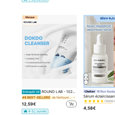
ROUND LAB - 1025 Dokdo Cleanser - Nettoyant
Slow Sunda
Entrepôt UE
#1 BEST-SELLERS
de Nettoyer les pores Nettoyants
#8 BEST-SELLERS
(1000+
#1 BEST-SELLERS
#1 BEST-SELLERS
12,59€
(1000+
(1000+
4,58€
#1 BEST-SELLERS
4-5 j. ouvrés
(1000+