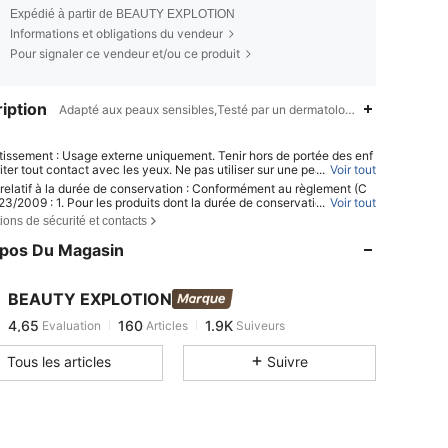
Expédié à partir de BEAUTY EXPLOTION
Informations et obligations du vendeur
Pour signaler ce vendeur et/ou ce produit
iption
Adapté aux peaux sensibles,Testé par un dermatologue,Hydratant,Hy
tissement : Usage externe uniquement. Tenir hors de portée des enf
iter tout contact avec les yeux. Ne pas utiliser sur une peau lésée o
...
Voir tout
. Cesser l’utilisation en cas d’irritation.
 relatif à la durée de conservation : Conformément au règlement (C
23/2009 : 1. Pour les produits dont la durée de conservation totale e
...
Voir tout
 mois : la date de péremption est indiquée par un symbole de sablier
ions de sécurité et contacts
e sur l’emballage, ou en français, par la mention « à consommer de p
ce avant le » ou « à consommer de préférence avant la fin du » + dat
opos Du Magasin
our les produits dont la durée de conservation totale est > 30 mois : l
imite d’utilisation optimale (DLO) est indiquée par un symbole de pot
+ M, où M représente les mois. Remarque : Les produits à usage uniq
4,65
160
1.9K
BEAUTY EXPLOTION
produits non ouvrables et certains autres articles spécifiques sont ex
du marquage DLO obligatoire. Veuillez vous référer exclusivement
4,65
160
1.9K
Evaluation
Articles
Suiveurs
ications imprimées sur l’emballage physique du produit ; cesser imm
a***e
est en train de naviguer
nt l’utilisation en cas de détérioration.
Tous les articles
Suivre