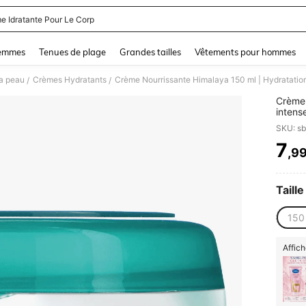
e Idratante Pour Le Corp
and down arrow keys to navigate search Dernière recherche and Rechercher et Tr
femmes
Tenues de plage
Grandes tailles
Vêtements pour hommes
la peau
Crèmes Hydratants
/
/
Crème 
intens
protèg
SKU: s
| Votr
beauté
7
,9
PR
Taille
150
Affich