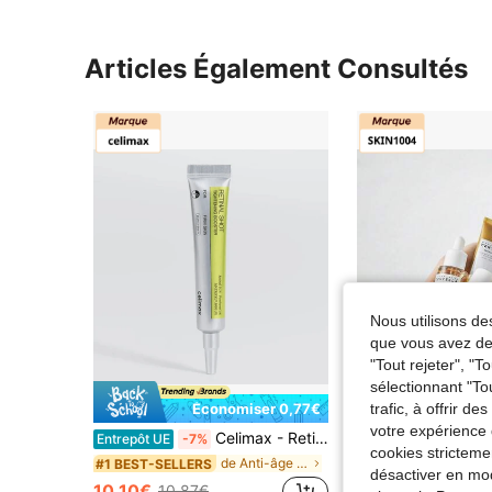
Articles Également Consultés
Nous utilisons des
que vous avez dem
"Tout rejeter", "
sélectionnant "To
trafic, à offrir d
Économiser 0,77€
votre expérience 
Celimax - Retinal Shot Tightening Booster 15ml Booster Anti-Age
YAZERA
Entrepôt UE
-7%
cookies stricteme
SKIN1004 Madag
Entrepôt UE
de Anti-âge Sérums et soins du visage
#1 BEST-SELLERS
désactiver en mod
#1 BEST-SELLERS
10,10€
10,87€