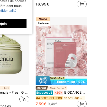
amètres de cookies
16,99€
nière dont nous
fidentialité.
ejeter
Économiser 1,90€
eed EU
Skin Atelier
ia - Fresh Green Rice Mochi Cleanser (120g)
BIODANCE BIO COLLAGEN REAL DEEP MASK 4*34G
Entrepôt UE
-20%
de Anti-âge Masques faciaux
#4 BEST-SELLERS
7,59€
9,49€
 fidèles