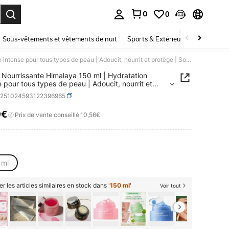
0
0
ouver. Press Enter to select.
Sous-vêtements et vêtements de nuit
Sports & Extérieur
Enfants
Crème Nourrissante Himalaya 150 ml | Hydratation intense pour tous types de peau | Adoucit, nourrit et protège | Soin naturel corps et visage | Beauté éclatante | Votre boutique beauté et maquillage – révélez votre beauté naturelle
Nourrissante Himalaya 150 ml | Hydratation
e pour tous types de peau | Adoucit, nourrit et
e | Soin naturel corps et visage | Beauté éclatante
b251024593122396965
e boutique beauté et maquillage – révélez votre
 naturelle
9€
ICE AND AVAILABILITY
Prix de vente conseillé
10,56€
 ml
er les articles similaires en stock dans '
150 ml
'
Voir tout