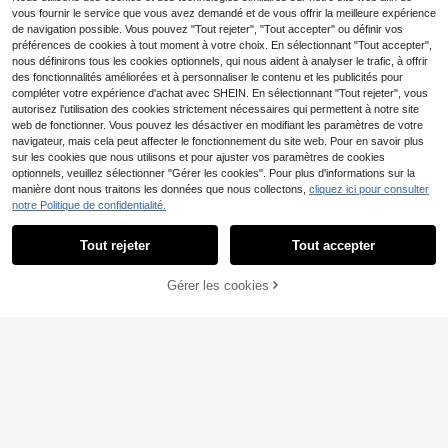
VTT HILAND pour femm
Entrepôt UE
vous fournir le service que vous avez demandé et de vous offrir la meilleure expérience
es 26/27,5 pouces – Vélo VTT en al
359
de navigation possible. Vous pouvez "Tout rejeter", "Tout accepter" ou définir vos
,99€
uminium avec 18 vitesses, fourche
préférences de cookies à tout moment à votre choix. En sélectionnant "Tout accepter",
à suspension et freins à disque dou
nous définirons tous les cookies optionnels, qui nous aident à analyser le trafic, à offrir
bles pour femmes et filles, vert men
des fonctionnalités améliorées et à personnaliser le contenu et les publicités pour
the/violet
compléter votre expérience d'achat avec SHEIN. En sélectionnant "Tout rejeter", vous
autorisez l'utilisation des cookies strictement nécessaires qui permettent à notre site
web de fonctionner. Vous pouvez les désactiver en modifiant les paramètres de votre
navigateur, mais cela peut affecter le fonctionnement du site web. Pour en savoir plus
sur les cookies que nous utilisons et pour ajuster vos paramètres de cookies
optionnels, veuillez sélectionner "Gérer les cookies". Pour plus d'informations sur la
VTT HILAND MTB 26/2
manière dont nous traitons les données que nous collectons,
cliquez ici pour consulter
Entrepôt UE
7,5/29 pouces – Vélo en aluminium
notre Politique de confidentialité.
279
Afficher les articles similaires en stock
Voir tout
Dès
,99€
avec 18 vitesses, fourche suspend
Économiser 0,19€
ue et freins à disque pour femmes e
Tout rejeter
Tout accepter
t hommes, Noir/Bleu/Orange
Désolés, ce produit est épuisé.
1/2 pièces Rétroviseur de vélo - Su
pport de guidon rotatif à 360°, amort
3
TOSUOD 1 pièce Support de téléph
Dès
,34€
-5%
3,53€
VTT tout suspendu HIL
Entrepôt UE
isseur de chocs, convient pour les v
Gérer les cookies
EN RUPTURE DE STOCK
one pour vélo, convient pour VTT &
7
AND 26 pouces - 18 vitesses avec
élos de montagne et de route - Miro
309
Dès
,24€
vélo de route, s'adapte aux smartph
,99€
freins à disque - Vélo tout terrain po
ir élastique 3D réglable pour une m
ones de 4,2-7,2 pouces, stable & an
ur femmes et hommes adultes
eilleure visibilité arrière
ti-secousse, installation facile sur le
guidon, accessoire de navigation p
our cyclisme en plein air, compatibl
e avec les smartphones à grand et
petit écran, accessoire de cyclisme
pratique pour les cyclistes