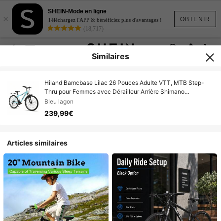
SHEIN-Mode en ligne
×
OBTENIR
Téléchargez l'APP & bénéficiez plus d'avantages !
(18,717)
Similaires
Hiland Bamcbase Lilac 26 Pouces Adulte VTT, MTB Step-
Thru pour Femmes avec Dérailleur Arrière Shimano
21Vitesses, V-Brakes, Fourche Avant à Suspension et Cadre
Bleu lagon
en Acier Haute Carbone (Violet, Blanc & Bleu Ciel)
239,99€
Articles similaires