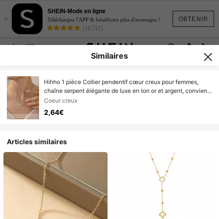
SHEIN-Mode en ligne
×
OBTENIR
Téléchargez l'APP & bénéficiez plus d'avantages !
(18,717)
Similaires
Hihho 1 pièce Collier pendentif cœur creux pour femmes,
chaîne serpent élégante de luxe en ton or et argent, convient
pour le trajet, les rendez-vous, les fêtes et plus d'occasions
Coeur creux
2,64€
Articles similaires