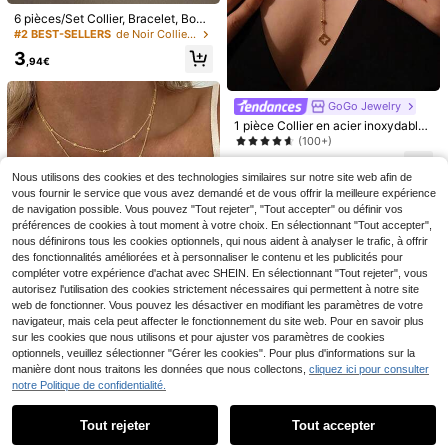
Hihho 1 pièce Collier de luxe e
NEW
6 pièces/Set Collier, Bracelet, Bouc
xquis en alliage bicolore or-argent a
3
les d'oreilles, Bague, Collier Fleur P
#2 BEST-SELLERS
de Noir Colliers pour femmes
,86€
vec pierres de turquoise bleue et de
orte-Bonheur, Boucles d'oreilles Do
zircone blanche, pendentif de coqui
3
rées, Bague Dorée, Collier Doré, Br
,94€
llage 3D, chaîne de clavicule polyv
acelet Doré, Jonc Doré, Set de Bijo
alente pour femmes, convient pour l
#Entrez en scène
ux pour Fille, Convient pour la Rentr
es trajets quotidiens et les sorties à
ée, les Fêtes, les Vacances
1 pièce Collier long minimaliste et m
GoGo Jewelry
la plage
oderne pour femme, pendentif géo
3
1 pièce Collier en acier inoxydable
,65€
métrique creux en métal à la mode,
avec pendentif trèfle plaqué or 18 c
(100+)
design en chaîne, convient pour le
arats et zircone cubique, collier de
printemps, l'été, l'automne, l'hiver, l
5
perles en forme de Y pour femmes,
,28€
e port quotidien, les fêtes, le Moyen
Nous utilisons des cookies et des technologies similaires sur notre site web afin de
convient pour un port quotidien et e
-Orient, la saison des mariages, cad
vous fournir le service que vous avez demandé et de vous offrir la meilleure expérience
n cadeau, accessoire de chaîne se
eau pour la petite amie/la meilleure
xy pour la clavicule (nombre aléatoi
de navigation possible. Vous pouvez "Tout rejeter", "Tout accepter" ou définir vos
amie
re de perles dorées sur le collier)
préférences de cookies à tout moment à votre choix. En sélectionnant "Tout accepter",
nous définirons tous les cookies optionnels, qui nous aident à analyser le trafic, à offrir
des fonctionnalités améliorées et à personnaliser le contenu et les publicités pour
compléter votre expérience d'achat avec SHEIN. En sélectionnant "Tout rejeter", vous
autorisez l'utilisation des cookies strictement nécessaires qui permettent à notre site
web de fonctionner. Vous pouvez les désactiver en modifiant les paramètres de votre
navigateur, mais cela peut affecter le fonctionnement du site web. Pour en savoir plus
7
sur les cookies que nous utilisons et pour ajuster vos paramètres de cookies
Économiser 0,01€
optionnels, veuillez sélectionner "Gérer les cookies". Pour plus d'informations sur la
#Essentiels de fête
manière dont nous traitons les données que nous collectons,
cliquez ici pour consulter
1 pièce Collier à plusieurs couches
2 pièces/set Collier unique avec ch
notre Politique de confidentialité.
Afficher les articles similaires en stock
de clavicule en perles rondes à fran
Voir tout
#4 BEST-SELLERS
de Aucun Colliers pour femmes
aîne argentée, pendentif fleur et cœ
5
ges géométriques simples et à la m
,02€
ur avec zircone cubique strass. Coll
2
ode en forme de Y long
,94€
2,95€
Tout rejeter
Tout accepter
ier polyvalent et à la mode, convien
Désolés, ce produit est épuisé.
t pour le port quotidien, les courses,