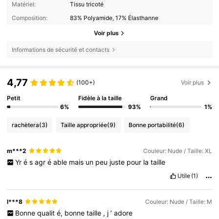
Matériel:
Tissu tricoté
Composition:
83% Polyamide, 17% Élasthanne
Voir plus
Informations de sécurité et contacts
4,77
(100+)
Voir plus
Petit
Fidèle à la taille
Grand
6%
93%
1%
rachètera
(3)
Taille appropriée
(9)
Bonne portabilité
(6)
m***2
Couleur: Nude / Taille: XL
Yr
é
s
agr
é
able
mais
un
peu
juste
pour
la
taille
Utile
(1)
l***8
Couleur: Nude / Taille: M
Bonne
qualit
é,
bonne
taille
,
j
’
adore