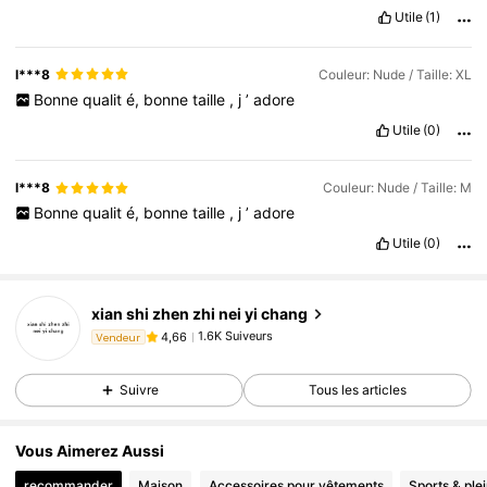
Utile
(1)
l***8
Couleur: Nude / Taille: XL
Bonne
qualit
é,
bonne
taille
,
j
’
adore
Utile
(0)
l***8
Couleur: Nude / Taille: M
Bonne
qualit
é,
bonne
taille
,
j
’
adore
Utile
(0)
1.6K Suiveurs
4,66
xian shi zhen zhi nei yi chang
1.6K Suiveurs
4,66
Vendeur
t***6
est en train de naviguer
1.6K Suiveurs
4,66
Suivre
Tous les articles
1.6K Suiveurs
4,66
Vous Aimerez Aussi
recommander
Maison
Accessoires pour vêtements
Sports & plei