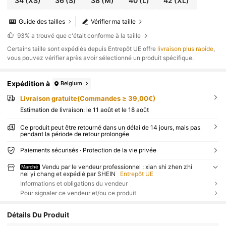
34
(XS)
36
(S)
38
(M)
40
(L)
42
(XL)
Guide des tailles
Vérifier ma taille
93%
a trouvé que c'était conforme à la taille
​Certains taille sont expédiés depuis Entrepôt UE offre
livraison plus rapide
,
vous pouvez vérifier après avoir sélectionné un produit spécifique.
Expédition à
Belgium
Livraison gratuite(Commandes ≥ 39,00€)
Estimation de livraison:
le 11 août et le 18 août
Ce produit peut être retourné dans un délai de 14 jours, mais pas
pendant la période de retour prolongée
Paiements sécurisés · Protection de la vie privée
Vendu par le vendeur professionnel : xian shi zhen zhi
Marché
nei yi chang et expédié par SHEIN
Entrepôt UE
Informations et obligations du vendeur
Pour signaler ce vendeur et/ou ce produit
Détails Du Produit