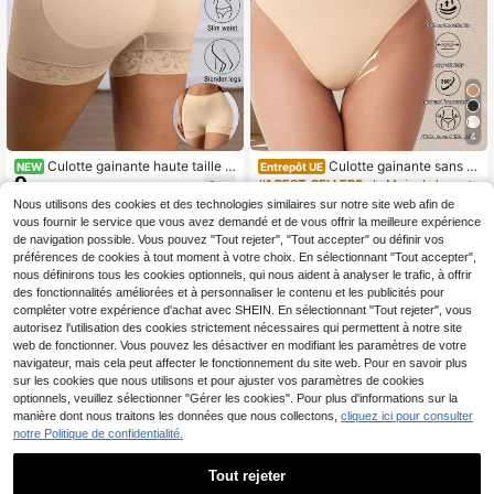
4
Culotte gainante haute taille p
Culotte gainante sans c
NEW
Entrepôt UE
9
our femmes avec rembourrage en é
outure à taille haute pour femmes, c
#1 BEST-SELLERS
de Mois de la fierté Bas gainants pour femmes
,20€
ponge, contrôle du ventre, sans cou
ontrôle du ventre, levée des fesses,
6
Nous utilisons des cookies et des technologies similaires sur notre site web afin de
,43€
6,49€
ture, avec bordure en dentelle sexy,
amincissement de la taille, style min
vous fournir le service que vous avez demandé et de vous offrir la meilleure expérience
gaine de taille, façonneur de fesses
imaliste
de navigation possible. Vous pouvez "Tout rejeter", "Tout accepter" ou définir vos
en forme de pêche, couche de base
préférences de cookies à tout moment à votre choix. En sélectionnant "Tout accepter",
fine respirante et confortable
nous définirons tous les cookies optionnels, qui nous aident à analyser le trafic, à offrir
des fonctionnalités améliorées et à personnaliser le contenu et les publicités pour
compléter votre expérience d'achat avec SHEIN. En sélectionnant "Tout rejeter", vous
autorisez l'utilisation des cookies strictement nécessaires qui permettent à notre site
web de fonctionner. Vous pouvez les désactiver en modifiant les paramètres de votre
navigateur, mais cela peut affecter le fonctionnement du site web. Pour en savoir plus
sur les cookies que nous utilisons et pour ajuster vos paramètres de cookies
optionnels, veuillez sélectionner "Gérer les cookies". Pour plus d'informations sur la
manière dont nous traitons les données que nous collectons,
cliquez ici pour consulter
notre Politique de confidentialité.
Tout rejeter