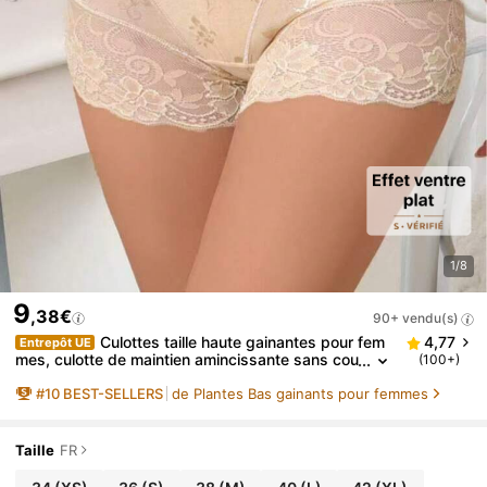
1/8
9
,38€
90+ vendu(s)
Culottes taille haute gainantes pour fem
4,77
Entrepôt UE
mes, culotte de maintien amincissante sans cou
(100+)
ture
#
10
BEST-SELLERS
de Plantes Bas gainants pour femmes
Taille
FR