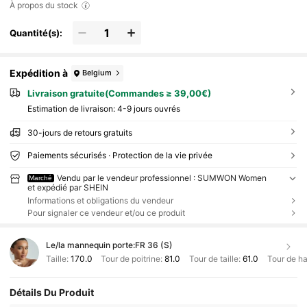
À propos du stock
Quantité(s):
Expédition à
Belgium
Livraison gratuite(Commandes ≥ 39,00€)
Estimation de livraison:
4-9 jours ouvrés
30-jours de retours gratuits
Paiements sécurisés · Protection de la vie privée
Vendu par le vendeur professionnel : SUMWON Women
Marché
et expédié par SHEIN
Informations et obligations du vendeur
Pour signaler ce vendeur et/ou ce produit
Le/la mannequin porte:
FR 36 (S)
Taille:
170.0
Tour de poitrine:
81.0
Tour de taille:
61.0
Tour de h
Détails Du Produit