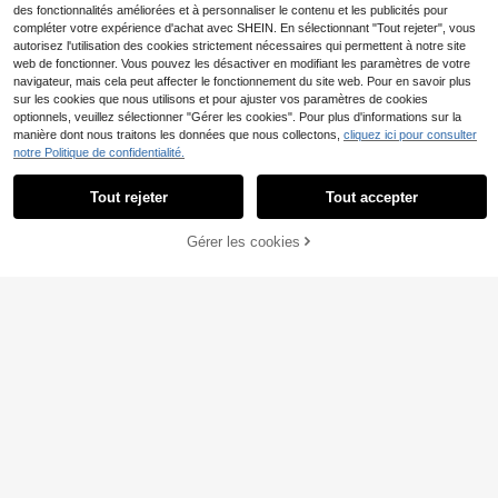
des fonctionnalités améliorées et à personnaliser le contenu et les publicités pour
compléter votre expérience d'achat avec SHEIN. En sélectionnant "Tout rejeter", vous
autorisez l'utilisation des cookies strictement nécessaires qui permettent à notre site
web de fonctionner. Vous pouvez les désactiver en modifiant les paramètres de votre
navigateur, mais cela peut affecter le fonctionnement du site web. Pour en savoir plus
sur les cookies que nous utilisons et pour ajuster vos paramètres de cookies
optionnels, veuillez sélectionner "Gérer les cookies". Pour plus d'informations sur la
5
manière dont nous traitons les données que nous collectons,
cliquez ici pour consulter
22
notre Politique de confidentialité.
Économiser 0,37€
Économiser 6,83€
Tout rejeter
Tout accepter
MUSERA
#Cyclisme chic
Musera Sport Débardeur
Entrepôt UE
de sport ajusté avec panneaux ava
Gérer les cookies
11
Powerista T-shirt décon
AJOUTER AU PANIER
Entrepôt UE
,12€
-3%
11,49€
nt contrastés, col ras-du-cou et dos
tracté à col rond et manches courte
7
nageur, Top coordonné
,10€
-49%
13,93€
s imprimé pour femmes