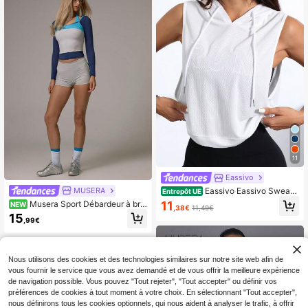
11
Eassivo
MUSERA
Eassivo Eassivo Sweat-
Entrepôt UE
shirt à capuche sans manches avec
11
Musera Sport Débardeur à bre
NEW
,38€
11,49€
cordon de serrage, broderie de lettr
telles multicouches à toucher doux
15
e pour le sport
,99€
avec sous-couche en jersey à man
ches longues, top ajusté pour le spo
rt, la gym, le Pilates, la course quoti
dienne
Nous utilisons des cookies et des technologies similaires sur notre site web afin de
vous fournir le service que vous avez demandé et de vous offrir la meilleure expérience
de navigation possible. Vous pouvez "Tout rejeter", "Tout accepter" ou définir vos
préférences de cookies à tout moment à votre choix. En sélectionnant "Tout accepter",
nous définirons tous les cookies optionnels, qui nous aident à analyser le trafic, à offrir