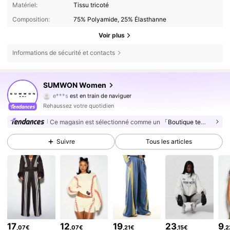
Matériel:
Tissu tricoté
Composition:
75% Polyamide, 25% Élasthanne
Voir plus
Informations de sécurité et contacts
SUMWON Women
867K Suiveurs
4,81
e***s
est en train de naviguer
867K Suiveurs
4,81
Rehaussez votre quotidien
867K Suiveurs
4,81
Ce magasin est sélectionné comme un
「Boutique tendance」
867K Suiveurs
4,81
Suivre
Tous les articles
867K Suiveurs
4,81
867K Suiveurs
4,81
867K Suiveurs
4,81
867K Suiveurs
4,81
867K Suiveurs
4,81
17
12
19
23
9
,07€
,07€
,21€
,15€
,