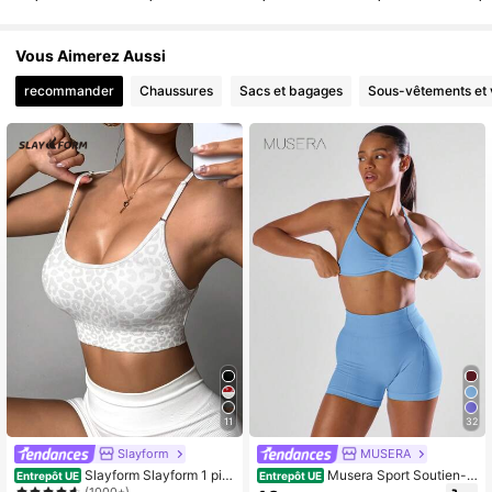
867K Suiveurs
4,81
Vous Aimerez Aussi
867K Suiveurs
4,81
recommander
Chaussures
Sacs et bagages
Sous-vêtements et 
11
32
Slayform
MUSERA
Slayform Slayform 1 piè
Musera Sport Soutien-g
Entrepôt UE
Entrepôt UE
ce Soutien-gorge de sport à dos na
orge de sport à dos ouvert et buste f
(1000+)