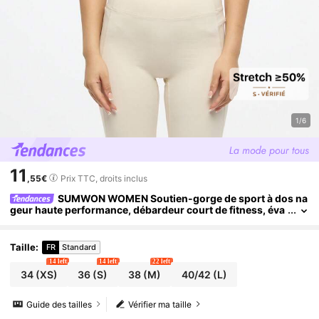
1/6
11
,55€
Prix TTC, droits inclus
SUMWON WOMEN Soutien-gorge de sport à dos na
geur haute performance, débardeur court de fitness, éva
cuant l'humidité, compression, pour yoga, course, entraî
nement, activités physiques
Taille
:
FR
Standard
14 left
14 left
22 left
34
(XS)
36
(S)
38
(M)
40/42
(L)
Guide des tailles
Vérifier ma taille