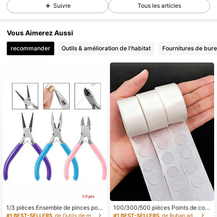
Suivre
Tous les articles
Vous Aimerez Aussi
recommander
Outils & amélioration de l'habitat
Fournitures de bure
1/3 pièces Ensemble de pinces pour
100/300/500 pièces Points de coll
la fabrication de bijoux - Pinces à ai
e transparents pour ballons, points
#1 BEST-SELLERS
de Outils de moulage de bijoux Fabrication de perl
#1 BEST-SELLERS
de Ruban adhésif