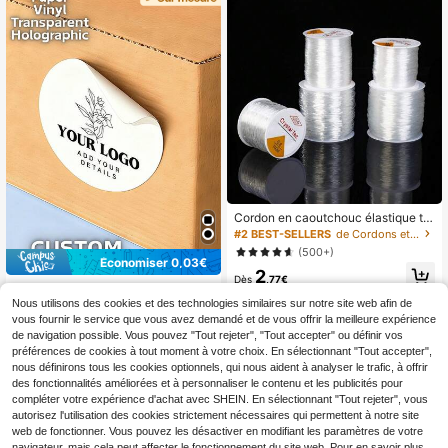
nts, employés de bureau, écoles, m
aisons, Cadeau idéal pour lui, Petite
entreprise, Idées de cadeaux
Cordon en caoutchouc élastique tra
nsparent blanc de 0,5-1,2 mm, ficell
#2 BEST-SELLERS
de Cordons et fils pour perles
e élastique ronde, convient pour la f
(500+)
abrication de bijoux DIY, les élémen
Économiser 0,03€
2
ts de bracelets à perles, l'artisanat, l
Dès
,77€
es accessoires de bijouterie et autr
16-1000 pièces Autocollants perso
es accessoires
nnalisés de 1,57 pouce, Imprimez n'i
Nous utilisons des cookies et des technologies similaires sur notre site web afin de
2
Dès
,65€
-1%
2,68€
mporte quel logo, texte, image, Étiq
vous fournir le service que vous avez demandé et de vous offrir la meilleure expérience
uettes de remerciement d'entrepris
de navigation possible. Vous pouvez "Tout rejeter", "Tout accepter" ou définir vos
e, Holographique, Anniversaire, Hall
préférences de cookies à tout moment à votre choix. En sélectionnant "Tout accepter",
oween, Noël, Étiquettes carrées per
nous définirons tous les cookies optionnels, qui nous aident à analyser le trafic, à offrir
sonnalisées, Papier ou vinyle, Emba
des fonctionnalités améliorées et à personnaliser le contenu et les publicités pour
llage de petite entreprise, Faveurs d
e mariage, Rentrée scolaire
compléter votre expérience d'achat avec SHEIN. En sélectionnant "Tout rejeter", vous
autorisez l'utilisation des cookies strictement nécessaires qui permettent à notre site
web de fonctionner. Vous pouvez les désactiver en modifiant les paramètres de votre
navigateur, mais cela peut affecter le fonctionnement du site web. Pour en savoir plus