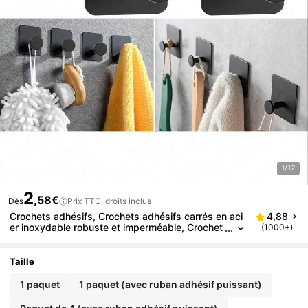
1/12
2
,58€
Dès
Prix TTC, droits inclus
Crochets adhésifs, Crochets adhésifs carrés en aci
4,88
er inoxydable robuste et imperméable, Crochet
(1000+)
s muraux de douche, Crochets adhésifs pour s
erviettes de salle de bain et de cuisine. Crochets m
uraux robustes, Crochets en acier inoxydable imper
Taille
méable, Pour accrocher les manteaux, les chapeau
x, les serviettes,
1 paquet
1 paquet (avec ruban adhésif puissant)