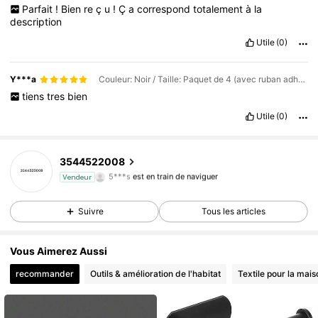
Parfait
!
Bien
re
ç
u
!
Ç
a
correspond
totalement
à
la
description
Utile
(0)
Y***a
Couleur: Noir / Taille: Paquet de 4 (avec ruban adhésif puissant)
tiens
tres
bien
Utile
(0)
1.1K Suiveurs
4,87
3544522008
5***s
est en train de naviguer
Vendeur
1.1K Suiveurs
4,87
1.1K Suiveurs
4,87
Suivre
Tous les articles
Vous Aimerez Aussi
recommander
Outils & amélioration de l'habitat
Textile pour la mais