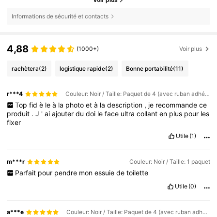
Informations de sécurité et contacts
4,88
(1000+)
Voir plus
rachètera
(2)
logistique rapide
(2)
Bonne portabilité
(11)
r***4
Couleur: Noir / Taille: Paquet de 4 (avec ruban adhésif puissant)
Top
fid
è
le
à
la
photo
et
à
la
description
,
je
recommande
ce
produit
.
J
'
ai
ajouter
du
doi
le
face
ultra
collant
en
plus
pour
les
fixer
Utile
(1)
m***r
Couleur: Noir / Taille: 1 paquet
Parfait
pour
pendre
mon
essuie
de
toilette
Utile
(0)
a***e
Couleur: Noir / Taille: Paquet de 4 (avec ruban adhésif puissant)