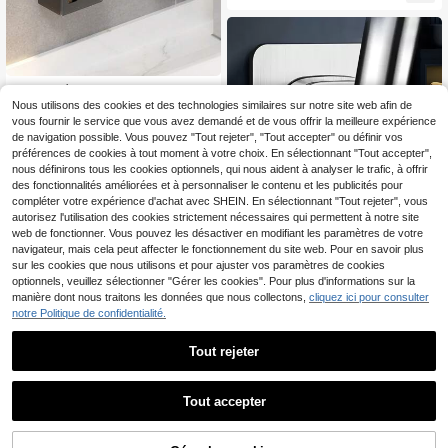
e place, convient aux sèche-cheve
ux XL, installation, crochets multiple
s, design minimaliste noir et blanc
2 pièces Étagère de rangement mur
ale de salle de bain blanche avec c
Nous utilisons des cookies et des technologies similaires sur notre site web afin de
4
,78€
adre noir, organisateur transparent
vous fournir le service que vous avez demandé et de vous offrir la meilleure expérience
gain de place pour brosse à dents, d
de navigation possible. Vous pouvez "Tout rejeter", "Tout accepter" ou définir vos
entifrice, peigne et cosmétiques
préférences de cookies à tout moment à votre choix. En sélectionnant "Tout accepter",
nous définirons tous les cookies optionnels, qui nous aident à analyser le trafic, à offrir
des fonctionnalités améliorées et à personnaliser le contenu et les publicités pour
compléter votre expérience d'achat avec SHEIN. En sélectionnant "Tout rejeter", vous
autorisez l'utilisation des cookies strictement nécessaires qui permettent à notre site
web de fonctionner. Vous pouvez les désactiver en modifiant les paramètres de votre
navigateur, mais cela peut affecter le fonctionnement du site web. Pour en savoir plus
sur les cookies que nous utilisons et pour ajuster vos paramètres de cookies
optionnels, veuillez sélectionner "Gérer les cookies". Pour plus d'informations sur la
manière dont nous traitons les données que nous collectons,
cliquez ici pour consulter
notre Politique de confidentialité.
1 pièce Support de pomme de douc
he simple, accessoires de salle de b
3
,88€
ain, décoration de pièce, accessoir
Tout rejeter
es de salle de bain
2 pièces Étagère de rangement de s
alle de bain sans trou, étagère adhé
5
Dès
,35€
sive imperméable de salle de bain,
Tout accepter
étagère pour shampoing et gel douc
he, étagère de suspension multifon
ction, étagère de rangement, étagèr