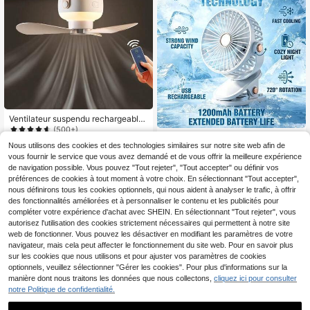
ng-car
Ventilateur suspendu rechargeable
USB, Mini ventilateur de dortoir, Mo
(500+)
2026 Nouveau ventilateur portable
ustiquaire, Avec support de bureau t
17
Nous utilisons des cookies et des technologies similaires sur notre site web afin de
3-en-1 avec veilleuse, ventilateur d
riangulaire, Assemblage requis
,90€
13
,18€
e bureau silencieux, ventilateur de
vous fournir le service que vous avez demandé et de vous offrir la meilleure expérience
camping rechargeable USB, 5 régla
de navigation possible. Vous pouvez "Tout rejeter", "Tout accepter" ou définir vos
ges de vitesse, longue durée de vie
préférences de cookies à tout moment à votre choix. En sélectionnant "Tout accepter",
de la batterie, pince/support/suspen
nous définirons tous les cookies optionnels, qui nous aident à analyser le trafic, à offrir
sion, pince solide, charge USB/Typ
des fonctionnalités améliorées et à personnaliser le contenu et les publicités pour
e-C, batterie lithium 1200 mAh, con
compléter votre expérience d'achat avec SHEIN. En sélectionnant "Tout rejeter", vous
vient pour la chambre/le bureau/la s
autorisez l'utilisation des cookies strictement nécessaires qui permettent à notre site
alle de sport, pince/support/suspen
sion, maison, bureau, extérieur, dort
web de fonctionner. Vous pouvez les désactiver en modifiant les paramètres de votre
oir, cadeau de vacances!
navigateur, mais cela peut affecter le fonctionnement du site web. Pour en savoir plus
sur les cookies que nous utilisons et pour ajuster vos paramètres de cookies
optionnels, veuillez sélectionner "Gérer les cookies". Pour plus d'informations sur la
manière dont nous traitons les données que nous collectons,
cliquez ici pour consulter
notre Politique de confidentialité.