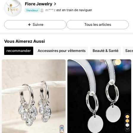
28K Suiveurs
4,82
Fiore Jewelry
m***z
est en train de naviguer
Vendeur
28K Suiveurs
4,82
28K Suiveurs
4,82
Suivre
Tous les articles
28K Suiveurs
4,82
28K Suiveurs
4,82
Vous Aimerez Aussi
28K Suiveurs
recommander
Accessoires pour vêtements
Beauté & Santé
Sacs
4,82
17