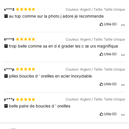
s***3
Couleur: Argent / Taille: Taille Unique
au
top
comme
sur
la
photo
j
adore
je
recommande
Utile
(0)
h***5
Couleur: Argent / Taille: Taille Unique
trop
belle
comme
sa
en
d
é
grader
les
c
œ
urs
magnifique
Utile
(0)
s***p
Couleur: Argent / Taille: Taille Unique
jolies
boucles
d
'
oreilles
en
acier
inoxydable
Utile
(0)
p***y
Couleur: Argent / Taille: Taille Unique
belle
paire
de
boucles
d
'
oreilles
Utile
(0)