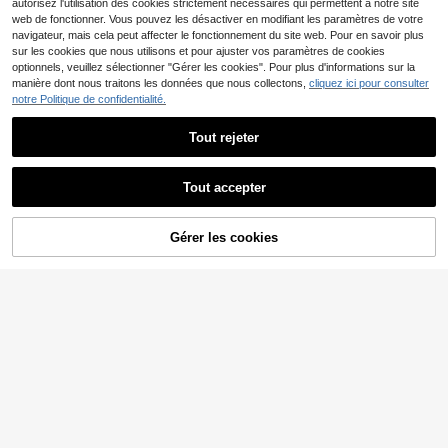
autorisez l'utilisation des cookies strictement nécessaires qui permettent à notre site
web de fonctionner. Vous pouvez les désactiver en modifiant les paramètres de votre
navigateur, mais cela peut affecter le fonctionnement du site web. Pour en savoir plus
sur les cookies que nous utilisons et pour ajuster vos paramètres de cookies
optionnels, veuillez sélectionner "Gérer les cookies". Pour plus d'informations sur la
manière dont nous traitons les données que nous collectons,
cliquez ici pour consulter
notre Politique de confidentialité.
Tout rejeter
Tout accepter
Boucles d'oreilles en forme de cœur
1 paire Boucles d'oreilles à franges l
Gérer les cookies
bicolore or vintage et argent en aci
AJOUTER AU PANIER
ongues européennes et américaine
3
3
,84€
3,85€
,35€
3,38€
er inoxydable et étanche, idéales p
s de luxe polyvalentes de style boh
our les femmes pour un port quotidi
ème, design mode
en, Saint-Valentin, Mère, Fête des
Mères, cadeau