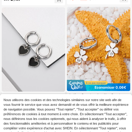
ué or martelé, style punk. Bijoux po
ur femmes, cadeau de fête
Économiser 0,06€
1 pièce Boucles d'oreilles Pendante
Boucles d'oreilles à pendeloques en
s Trèfle à Quatre Feuilles, Bijoux en
forme de cœur à la mode et populai
3
Nous utilisons des cookies et des technologies similaires sur notre site web afin de
3
,78€
-1%
3,84€
,35€
Acier Inoxydable pour la Saint-Vale
res en acier inoxydable, style punk
vous fournir le service que vous avez demandé et de vous offrir la meilleure expérience
ntin, Maman, Mère, Fête des Mères,
hip hop, pour un cadeau de bijoux e
de navigation possible. Vous pouvez "Tout rejeter", "Tout accepter" ou définir vos
Cadeau
t pour une allure élégante pour la S
préférences de cookies à tout moment à votre choix. En sélectionnant "Tout accepter",
aint-Valentin
nous définirons tous les cookies optionnels, qui nous aident à analyser le trafic, à offrir
des fonctionnalités améliorées et à personnaliser le contenu et les publicités pour
compléter votre expérience d'achat avec SHEIN. En sélectionnant "Tout rejeter", vous