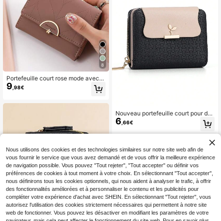
8
Portefeuille court rose mode avec e
9
mplacements pour cartes de crédit,
,98€
fenêtre d'identification, tri-plié avec
fonctions multiples pour femmes, po
rtefeuille, petit portefeuille
Nouveau portefeuille court pour da
6
mes Ins marée féminine Style japon
,66€
ais Style frais Porte-monnaie haut d
e gamme Portefeuille féminin simpl
e pour étudiante multiple fentes pou
r cartes rabattable
Nous utilisons des cookies et des technologies similaires sur notre site web afin de
vous fournir le service que vous avez demandé et de vous offrir la meilleure expérience
de navigation possible. Vous pouvez "Tout rejeter", "Tout accepter" ou définir vos
préférences de cookies à tout moment à votre choix. En sélectionnant "Tout accepter",
nous définirons tous les cookies optionnels, qui nous aident à analyser le trafic, à offrir
des fonctionnalités améliorées et à personnaliser le contenu et les publicités pour
compléter votre expérience d'achat avec SHEIN. En sélectionnant "Tout rejeter", vous
autorisez l'utilisation des cookies strictement nécessaires qui permettent à notre site
web de fonctionner. Vous pouvez les désactiver en modifiant les paramètres de votre
navigateur, mais cela peut affecter le fonctionnement du site web. Pour en savoir plus