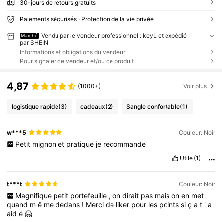
30-jours de retours gratuits
Paiements sécurisés · Protection de la vie privée
Vendu par le vendeur professionnel : keyL et expédié
Marché
par SHEIN
Informations et obligations du vendeur
Pour signaler ce vendeur et/ou ce produit
4,87
(1000+)
Voir plus
logistique rapide
(3)
cadeaux
(2)
Sangle confortable
(1)
w***5
Couleur: Noir
Petit
mignon
et
pratique
je
recommande
Utile
(1)
t***t
Couleur: Noir
Magnifique
petit
portefeuille
,
on
dirait
pas
mais
on
en
met
quand
m
ê
me
dedans
!
Merci
de
liker
pour
les
points
si
ç
a
t
'
a
aid
é
🤗