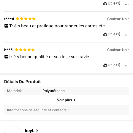
Utile
(1)
t***d
Couleur: Noir
Tr
è
s
beau
et
pratique
pour
ranger
les
cartes
etc
...
Utile
(1)
h***i
Couleur: Noir
tr
è
s
bonne
qualit
é
et
solide
je
suis
ravie
Utile
(1)
Détails Du Produit
Matériel:
Polyuréthane
Voir plus
Informations de sécurité et contacts
6.4K Suiveurs
4,87
keyL
r***6
est en train de naviguer