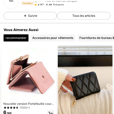
6.4K Suiveurs
4,87
Vendeur
Suivre
Tous les articles
Vous Aimerez Aussi
recommander
Accessoires pour vêtements
Fournitures de bureau &
Nouvelle version Portefeuille court
pour femme, style coréen, étudiant,
(1000+)
frais, pliable, mini, métallique, desig
6
,18€