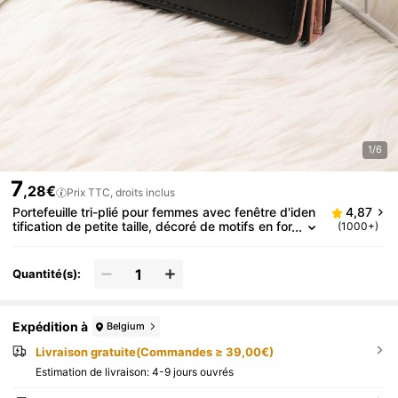
1/6
7
,28€
Prix TTC, droits inclus
Portefeuille tri-plié pour femmes avec fenêtre d'iden
4,87
tification de petite taille, décoré de motifs en for
(1000+)
me de cœur, en PU léger, de style minimaliste e
t moderne. Idéal pour une utilisation professionnelle,
un anniversaire ou la Saint-Valentin. Peut également
Quantité(s):
être offert comme cadeau aux enseignants, aux étu
diantes ou comme fourniture scolaire.
Expédition à
Belgium
Livraison gratuite(Commandes ≥ 39,00€)
Estimation de livraison:
4-9 jours ouvrés