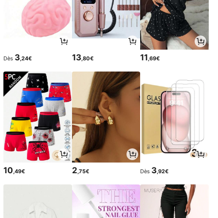
3
13
11
Dès
,24€
,80€
,69€
10
2
3
,49€
,75€
Dès
,92€