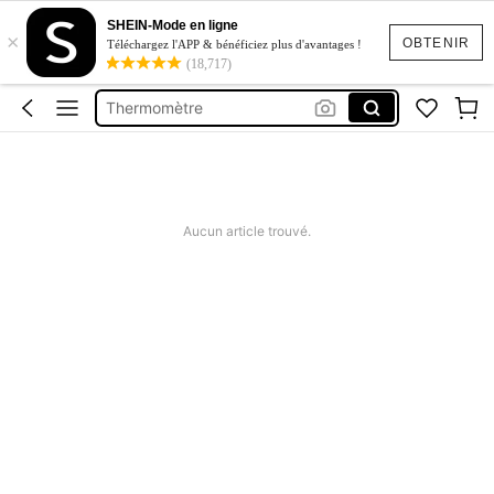
Tensiometre
SHEIN-Mode en ligne
×
Tensiomètre Médical
OBTENIR
Téléchargez l'APP & bénéficiez plus d'avantages !
(18,717)
Test De Grossesse
Thermomètre
Oxymètre
Tensiometre
Tensiomètre Médical
Aucun article trouvé.