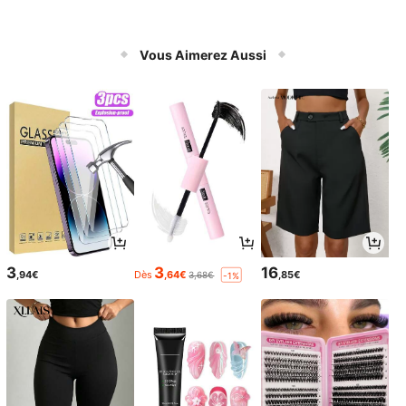
Vous Aimerez Aussi
3
3
16
,94€
Dès
,64€
,85€
3,68€
-1%