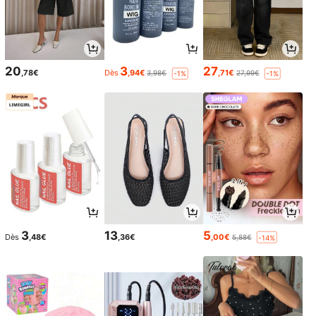
20
3
27
,78€
Dès
,94€
,71€
3,98€
27,99€
-1%
-1%
3
13
5
Dès
,48€
,36€
,00€
5,88€
-14%