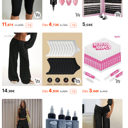
11
4
5
,87€
Dès
,73€
,08€
11,99€
4,78€
-1%
-1%
14
4
3
,99€
Dès
,93€
Dès
,44€
4,98€
3,45€
-1%