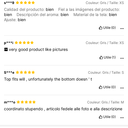
s***9
Couleur: Gris / Taille: XS
Calidad del producto:
bien
Fiel a las imágenes del producto:
bien
Descripción del aroma:
bien
Material de la tela:
bien
Ajuste:
bien
Utile
(0)
p***i
Couleur: Gris / Taille: XS
very
good
product
like
pictures
Utile
(1)
S***e
Couleur: Gris / Taille: S
Top
fits
will
,
unfortunately
the
bottom
doesn
'
t
Utile
(0)
m***o
Couleur: Gris / Taille: M
coordinato
stupendo
,
articolo
fedele
alle
foto
e
alla
descrizione
Utile
(0)