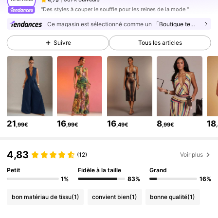
s***v
est en train de naviguer
987K Suiveurs
4,79
"Des styles à couper le souffle pour les reines de la mode "
Ce magasin est sélectionné comme un
「Boutique tendance」
987K Suiveurs
4,79
987K Suiveurs
4,79
Suivre
Tous les articles
987K Suiveurs
4,79
987K Suiveurs
4,79
987K Suiveurs
4,79
987K Suiveurs
4,79
21
16
16
8
18
987K Suiveurs
4,79
,99€
,99€
,49€
,99€
987K Suiveurs
4,79
4,83
(12)
Voir plus
Petit
Fidèle à la taille
Grand
1%
83%
16%
bon matériau de tissu
(1)
convient bien
(1)
bonne qualité
(1)