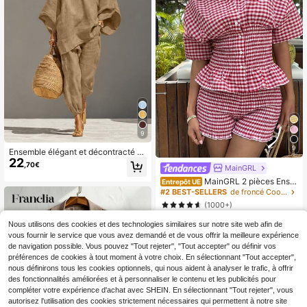
9
9
Ensemble élégant et décontracté à
22
col en V de couleur unie légère pour
,70€
MainGRL
femmes, marron
MainGRL 2 pièces Ense
Entrepôt UE
mble chemise tissée à carreaux et s
#2 BEST-SELLERS
de froncé Coordonnées féminines
horts pour femmes, décontracté
(1000+)
23
,49€
Nous utilisons des cookies et des technologies similaires sur notre site web afin de
vous fournir le service que vous avez demandé et de vous offrir la meilleure expérience
de navigation possible. Vous pouvez "Tout rejeter", "Tout accepter" ou définir vos
préférences de cookies à tout moment à votre choix. En sélectionnant "Tout accepter",
nous définirons tous les cookies optionnels, qui nous aident à analyser le trafic, à offrir
des fonctionnalités améliorées et à personnaliser le contenu et les publicités pour
compléter votre expérience d'achat avec SHEIN. En sélectionnant "Tout rejeter", vous
autorisez l'utilisation des cookies strictement nécessaires qui permettent à notre site