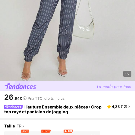
1/7
26
,94€
Prix TTC, droits inclus
Hauture Ensemble deux pièces : Crop
4,83
(
12
)
top rayé et pantalon de jogging
Taille
FR
3 left
21 left
32 left