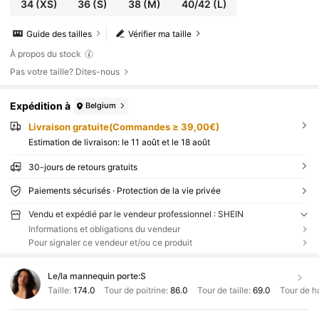
34
(XS)
36
(S)
38
(M)
40/42
(L)
Guide des tailles
Vérifier ma taille
À propos du stock
Pas votre taille? Dites-nous
Expédition à
Belgium
Livraison gratuite(Commandes ≥ 39,00€)
Estimation de livraison:
le 11 août et le 18 août
30-jours de retours gratuits
Paiements sécurisés · Protection de la vie privée
Vendu et expédié par le vendeur professionnel : SHEIN
Informations et obligations du vendeur
Pour signaler ce vendeur et/ou ce produit
Le/la mannequin porte:
S
Taille:
174.0
Tour de poitrine:
86.0
Tour de taille:
69.0
Tour de h