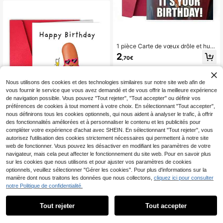
tes à la mode, tenant un petit gâtea
u, sur un fond de canapé rose, pour
une carte d'anniversaire
1 pièce Carte de vœux drôle et hum
oristique avec un chien, avec envel
2
,70€
oppe. Convient aux propriétaires
d'animaux de compagnie, aux amat
eurs d'animaux, aux cadeaux d'anni
versaire créatifs, aux amis, aux mari
Nous utilisons des cookies et des technologies similaires sur notre site web afin de
s, aux petits amis, aux épouses, aux
vous fournir le service que vous avez demandé et de vous offrir la meilleure expérience
petites amies, aux membres de la fa
de navigation possible. Vous pouvez "Tout rejeter", "Tout accepter" ou définir vos
mille, aux frères et sœurs, aux paren
préférences de cookies à tout moment à votre choix. En sélectionnant "Tout accepter",
ts, aux partenaires, aux collègues, a
nous définirons tous les cookies optionnels, qui nous aident à analyser le trafic, à offrir
ux camarades de classe, aux amant
des fonctionnalités améliorées et à personnaliser le contenu et les publicités pour
s et aux petites amies. Convient po
ur toutes les occasions, pour envoy
compléter votre expérience d'achat avec SHEIN. En sélectionnant "Tout rejeter", vous
er des cartes de vœux et des cadea
autorisez l'utilisation des cookies strictement nécessaires qui permettent à notre site
ux pour les amateurs de chiens.
web de fonctionner. Vous pouvez les désactiver en modifiant les paramètres de votre
1 pièce Cartes d'anniversaire amus
navigateur, mais cela peut affecter le fonctionnement du site web. Pour en savoir plus
antes pour hommes et femmes - Pe
2
,71€
sur les cookies que nous utilisons et pour ajuster vos paramètres de cookies
tit saucisson effronté - Carte d'anni
optionnels, veuillez sélectionner "Gérer les cookies". Pour plus d'informations sur la
versaire effrontée Humour amusant
Économiser 0,03€
- Cadeaux hilarants pour elle, fille, n
manière dont nous traitons les données que nous collectons,
cliquez ici pour consulter
ièce, petite-fille
Carte d'anniversaire mignonne et a
notre Politique de confidentialité.
musante avec un opossum - "Vœux
2
Dès
,62€
-1%
2,65€
d'anniversaire particuliers !" - Carte
Tout rejeter
Tout accepter
de vœux d'anniversaire unique pour
les femmes, sœurs, meilleures amie
s, maman, tante, famille et amis