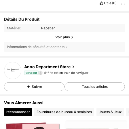
Utile
(0)
Détails Du Produit
Matériel:
Papetier
Voir plus
Informations de sécurité et contacts
36 Suiveurs
4,88
Anno Department Store
d***n
est en train de naviguer
Vendeur
36 Suiveurs
4,88
Suivre
Tous les articles
Vous Aimerez Aussi
recommander
Fournitures de bureau & scolaires
Jouets & Jeux