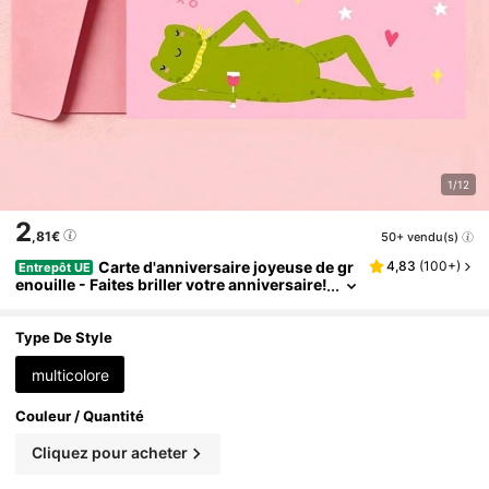
1/12
2
,81€
50+ vendu(s)
Carte d'anniversaire joyeuse de gr
4,83
(
100+
)
Entrepôt UE
enouille - Faites briller votre anniversaire!
- Cartes de vœux mignonnes et ludiques
pour les amis, les sœurs, les bons amis, les m
eilleurs amis, les petites amies et les collègue
Type De Style
s, enveloppe et carte plus épaisses et plus gra
ndes
multicolore
Couleur / Quantité
Cliquez pour acheter