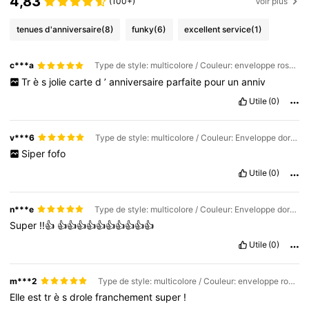
4,83
(100+)
Voir plus
tenues d'anniversaire
(8)
funky
(6)
excellent service
(1)
c***a
Type de style: multicolore / Couleur: enveloppe rose / Quantité: 1PC
Tr
è
s
jolie
carte
d
’
anniversaire
parfaite
pour
un
anniv
Utile
(0)
v***6
Type de style: multicolore / Couleur: Enveloppe dorée / Quantité: 1PC
Siper
fofo
Utile
(0)
n***e
Type de style: multicolore / Couleur: Enveloppe dorée / Quantité: 1PC
Super
!!👍
👍👍👍👍👍👍👍👍👍👍
Utile
(0)
m***2
Type de style: multicolore / Couleur: enveloppe rose / Quantité: 1PC
Elle
est
tr
è
s
drole
franchement
super
!