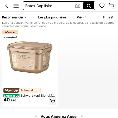
Eclaircissant Cheveux
Decoloration De Cheveux
Recommander
Les plus populaires
Prix
Filtre
Poudre Decolorante Cheveux
Les prix peuvent varier en fonction du modèle, de la couleur, de la taille ou d'autres
variantes du produit sélectionné.
Schwarzkopf
Schwarzkopf BlondMe
Entrepôt UE
40
Premium Décolorant 9+ 450 g – Po
,99€
udre décolorante professionnelle qu
i éclaircit jusqu'à 9 tons sans abîme
r la fibre capillaire, pour un résultat
uniforme et constant. Idéale pour le
Vous Aimerez Aussi
balayage, les mèches et autres tec