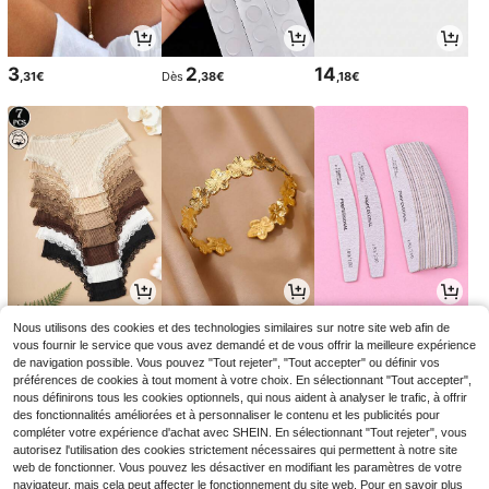
3
2
14
,31€
Dès
,38€
,18€
11
3
3
Nous utilisons des cookies et des technologies similaires sur notre site web afin de
,51€
Dès
,57€
Dès
,18€
3,28€
-3%
vous fournir le service que vous avez demandé et de vous offrir la meilleure expérience
de navigation possible. Vous pouvez "Tout rejeter", "Tout accepter" ou définir vos
préférences de cookies à tout moment à votre choix. En sélectionnant "Tout accepter",
nous définirons tous les cookies optionnels, qui nous aident à analyser le trafic, à offrir
des fonctionnalités améliorées et à personnaliser le contenu et les publicités pour
compléter votre expérience d'achat avec SHEIN. En sélectionnant "Tout rejeter", vous
autorisez l'utilisation des cookies strictement nécessaires qui permettent à notre site
web de fonctionner. Vous pouvez les désactiver en modifiant les paramètres de votre
navigateur, mais cela peut affecter le fonctionnement du site web. Pour en savoir plus