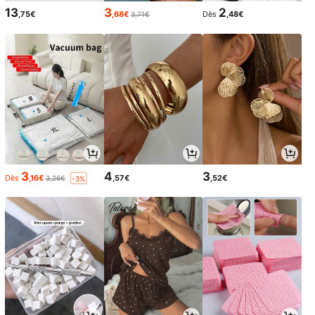
13
3
2
,75€
,68€
Dès
,48€
3,71€
3
4
3
Dès
,16€
,57€
,52€
3,26€
-3%