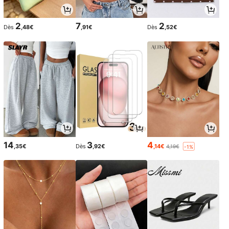
2
7
2
Dès
,48€
,91€
Dès
,52€
14
3
4
,35€
Dès
,92€
,14€
4,19€
-1%