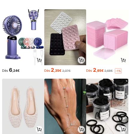
hniques. | Beauty Explosion | Votre
boutique beauté et maquillage – Ré
vélez votre beauté naturelle
6
2
2
Dès
,24€
Dès
,35€
Dès
,65€
2,37€
2,68€
-1%