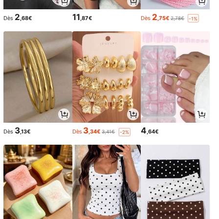
2
11
2
Dès
,68€
,87€
Dès
,75€
2,78€
-1%
3
3
4
Dès
,13€
Dès
,34€
,64€
3,41€
-2%