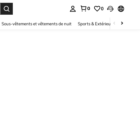
0
0
ouver. Press Enter to select.
Sous-vêtements et vêtements de nuit
Sports & Extérieur
Enfants