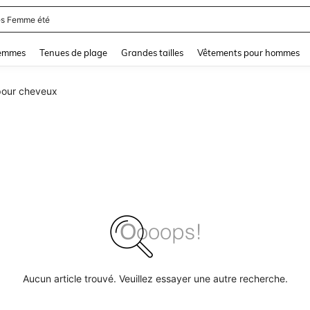
s Femme été
and down arrow keys to navigate search Dernière recherche and Rechercher et Tr
femmes
Tenues de plage
Grandes tailles
Vêtements pour hommes
pour cheveux
Aucun article trouvé. Veuillez essayer une autre recherche.