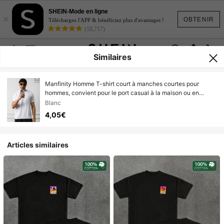
SHEIN-Mode en ligne
×
OBTENIR
Téléchargez l'APP & bénéficiez plus d'avantages !
(18,717)
Similaires
Manfinity Homme T-shirt court à manches courtes pour
hommes, convient pour le port casual à la maison ou en
extérieur
Blanc
4,05€
Articles similaires