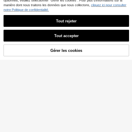
optionnels, veuillez sélectionner "Gérer les cookies". Pour plus d'informations sur la
manière dont nous traitons les données que nous collectons,
cliquez ici pour consulter
notre Politique de confidentialité.
Tout rejeter
Afficher les articles similaires en stock
Voir tout
Tout accepter
Désolés, ce produit est épuisé.
Gérer les cookies
EN RUPTURE DE STOCK