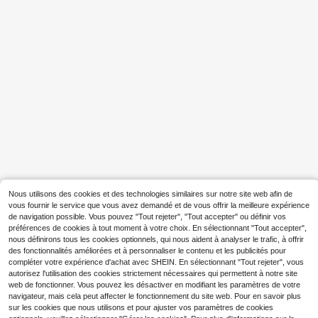
16
Cadeau de la Fête des P
Entrepôt UE
ères T-shirt à manches courtes imp
9
Dès
,42€
rimé simple, polyvalent et décontra
cté pour le quotidien et les trajets, p
rintemps/été
10
T-shirt à manches courtes Zrgoth p
our hommes, imprimé slogan anglai
9
Dès
,99€
s << TOKYO » avec élément Tokyo,
Nous utilisons des cookies et des technologies similaires sur notre site web afin de
respirant et polyvalent
vous fournir le service que vous avez demandé et de vous offrir la meilleure expérience
de navigation possible. Vous pouvez "Tout rejeter", "Tout accepter" ou définir vos
préférences de cookies à tout moment à votre choix. En sélectionnant "Tout accepter",
nous définirons tous les cookies optionnels, qui nous aident à analyser le trafic, à offrir
des fonctionnalités améliorées et à personnaliser le contenu et les publicités pour
compléter votre expérience d'achat avec SHEIN. En sélectionnant "Tout rejeter", vous
autorisez l'utilisation des cookies strictement nécessaires qui permettent à notre site
web de fonctionner. Vous pouvez les désactiver en modifiant les paramètres de votre
navigateur, mais cela peut affecter le fonctionnement du site web. Pour en savoir plus
sur les cookies que nous utilisons et pour ajuster vos paramètres de cookies