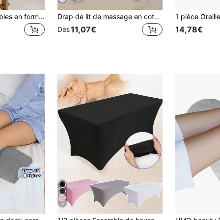
Taies d'oreiller jetables en forme de U, taies d'oreiller jetables de beauté pour le chevet, taies d'oreiller de voyage en forme de U en tissu non tissé élastique, housses de massage en tissu non tissé super doux pour le visage, housses de repose-tête pour table de massage et fauteuil de massage, housses universelles pour le repos facial dans les salons de beauté et les spas.
Drap de lit de massage en coton doux, housse de lit minimaliste de couleur unie, convient pour les salons de massage, les salons de beauté, les spas, les tatouages, réutilisable, disponible en plusieurs couleurs
11,07€
14,78€
Dès
4