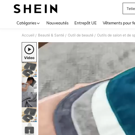
Teti
Use up 
Catégories
Nouveautés
Entrepôt UE
Vêtements pour 
Accueil
Beauté & Santé
Outil de beauté
Outils de salon et de s
/
/
/
Video