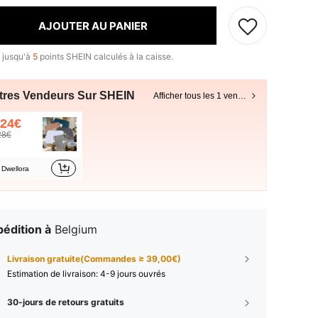
AJOUTER AU PANIER
 jusqu'à
5
points SHEIN calculés à la caisse.
tres Vendeurs Sur SHEIN
Afficher tous les 1 vendeurs
,24€
28€
Dwellora
édition à
Belgium
Livraison gratuite(Commandes ≥ 39,00€)
Estimation de livraison:
4-9 jours ouvrés
30-jours de retours gratuits