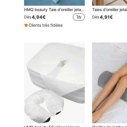
HMQ beauty Taie d'oreiller jetable, appui-tête, couverture de repose-tête, en tissu doux et non tissé avec trous de 35*35cm, outil de beauté, de massage, de salon de spa pour extension de cils
4,94€
4,91€
Dès
Dès
Clients très fidèles