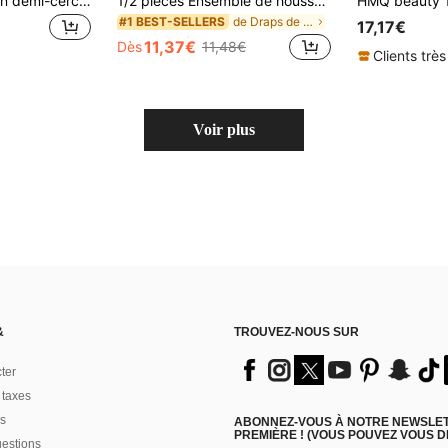
Oreiller de jambe en demi-cercle pour les dormeurs sur le côté, support contouré en mousse à mémoire de forme avec housse lavable - Cadeau de la Saint-Valentin pour elle/lui, coussin de pour le salon de beauté et la maison
1/2 pièces Ensemble de housse de lit élastique pour cils 6ft + bonnet, drap de lit pour cils de beauté, fournitures de salon de beauté pour cils
de Draps de table de massage et housses d'appui-tê
#1 BEST-SELLERS
17,17€
11,37€
Dès
11,48€
Clients très
Voir plus
&
TROUVEZ-NOUS SUR
ter
 taxes
s
ABONNEZ-VOUS À NOTRE NEWSLETT
PREMIÈRE ! (VOUS POUVEZ VOUS 
uestions