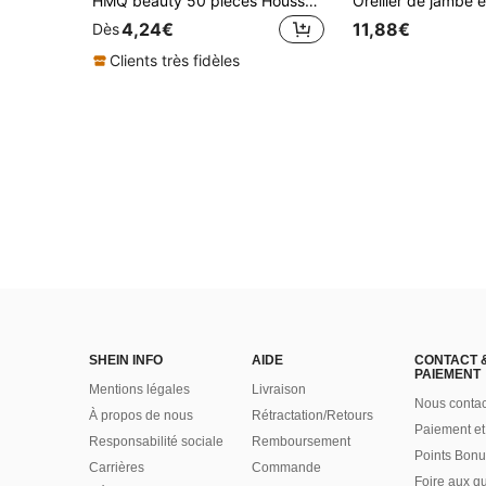
HMQ beauty 50 pièces Housses de repose-tête jetables Couvre-visage doux et non collants pour table de massage, chaises, SPA, salon, greffe de cils, outil de beauté
4,24€
11,88€
Dès
Clients très fidèles
SHEIN INFO
AIDE
CONTACT 
PAIEMENT
Mentions légales
Livraison
Nous contac
À propos de nous
Rétractation/Retours
Paiement et
Responsabilité sociale
Remboursement
Points Bonu
Carrières
Commande
Foire aux q