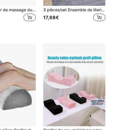
1 pièce Oreiller de massage du visage en silicone doux, coussin de relaxation du visage en couverture douce beige pour le salon de spa, appui-tête de relaxation du visage en silicone pour le salon, oreiller de visage en silicone pour le , convient pour le bureau, l'école, la chaise de la maison, confortable, élastique, soutien scientifique pour les cuisses et les fesses, confort toute la journée, cadeau parfait
3 pièces/set Ensemble de literie de lit de massage - Housse de couette faciale haut de gamme - Comprenant draps, draps-housses et coussins faciaux, draps de beauté, draps-housses et taies d'oreiller. Ensemble de draps de lit de massage de couleur unie, convient pour une utilisation dans les salons de beauté, les spas et les salons de coiffure
17,68€