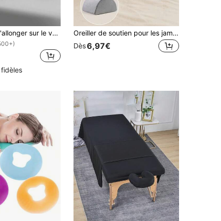
Oreiller pour s'allonger sur le ventre, oreiller pour faire la sieste sur le bureau, confort de repos en position couchée, mousse à mémoire de forme ergonomique, appui-tête de massage à domicile pour salon de beauté
Oreiller de soutien pour les jambes en demi-lune & coussin de soutien pour le cou, oreiller orthopédique ergonomique en mousse à mémoire de forme avec housse amovible et lavable, oreiller d'élévation des jambes pour le sommeil sur le côté, convient aux salons de beauté, aux spas et à la maison, idéal pour les thérapeutes de massage, les propriétaires de spas et les dormeurs sur le côté
500+)
6,97€
Dès
 fidèles