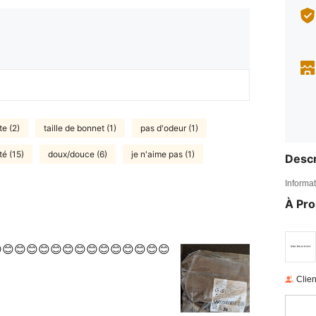
e (2)
taille de bonnet (1)
pas d'odeur (1)
té (15)
doux/douce (6)
je n'aime pas (1)
Descr
Informat
À Pr
😊😊😊😊😊😊😊😊😊😊😊😊😊😊
Clien