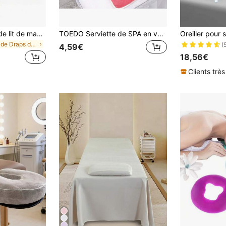
100 pièces Draps de lit de massage SMS jetables, serviettes de visage de massage ultra douces en forme de U, masques de visage de massage de luxe anti-adhésifs, convenant pour les housses de lit de massage et les appuie-têtes de chaise de massage
TOEDO Serviette de SPA en velours épaissi avec trou carré 35x35cm. Serviette de visage pour massage de beauté SPA, table de massage, serviette de chevet percée pour lit, bandana
de Draps de table de massage et housses d'appui-tê
(
4,59€
18,56€
Clients très