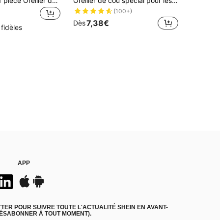
HMQ beauty 1 pièce Oreiller de pour les jambes en demi-cercle, oreiller ergonomique en mousse à mémoire de forme pour le cou, housse lavable, convient aux dormeurs sur le côté
Oreiller de cou spécial pour les salons de beauté des cils - oreiller en mousse à mémoire de forme en velours confortable pour protéger le cou pendant l'adhésion des cils de beauté et les procédures de maquillage.
(100+)
7,38€
Dès
 fidèles
APP
ER POUR SUIVRE TOUTE L'ACTUALITÉ SHEIN EN AVANT-
DÉSABONNER À TOUT MOMENT).