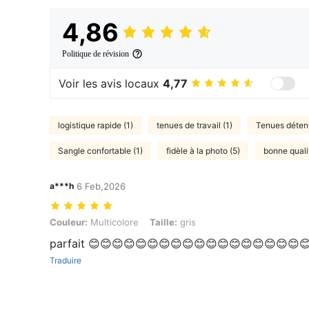
4,86
Politique de révision
Voir les avis locaux
4,77
logistique rapide (1)
tenues de travail (1)
Tenues détent
Sangle confortable (1)
fidèle à la photo (5)
bonne quali
a***h
6 Feb,2026
Couleur: Multicolore, Taille: gris
Couleur:
Multicolore
Taille:
gris
parfait 😊😊😊😊😊😊😊😊😊😊😊😊😊😊😊😊😊😊
Traduire