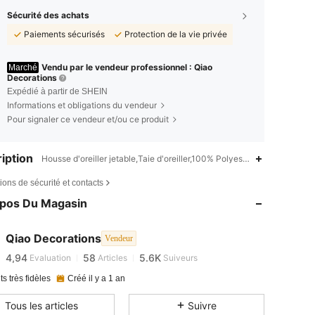
Sécurité des achats
Paiements sécurisés
Protection de la vie privée
Vendu par le vendeur professionnel : Qiao
Marché
Decorations
Expédié à partir de SHEIN
Informations et obligations du vendeur
Pour signaler ce vendeur et/ou ce produit
iption
Housse d'oreiller jetable,Taie d'oreiller,100% Polyester,Taie d'oreiller, 
ions de sécurité et contacts
opos Du Magasin
4,94
58
5.6K
4,94
58
5.6K
Qiao Decorations
Vendeur
4,94
58
5.6K
Evaluation
Articles
Suiveurs
ts très fidèles
Créé il y a 1 an
Tous les articles
Suivre