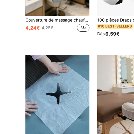
Couverture de massage chauffée pour bureau, housse de lit de massage de salon, serviette avec trou, oreiller en forme de U pour le visage, repose-tête pour chaise de relaxation SPA
#10 BEST-SELLERS
4,24€
4,28€
6,59€
Dès