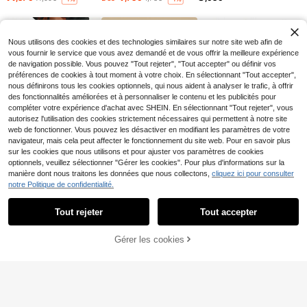
5
fortFit - Orthèse réglable et respiran
Dès
,64€
prise confortable, structure renforcé
te - Conception sans couture, souti
e, matériau durable, équipement d'e
ent le haut du dos, la colonne verté
ntraînement, débutants en fitness, é
brale, le cou et les épaules - Convie
quipement de gym à domicile
nt pour un port quotidien, stabilise l
Nous utilisons des cookies et des technologies similaires sur notre site web afin de
a clavicule - Favorise une posture s
vous fournir le service que vous avez demandé et de vous offrir la meilleure expérience
aine, prévient la bosse - grande taill
de navigation possible. Vous pouvez "Tout rejeter", "Tout accepter" ou définir vos
e
préférences de cookies à tout moment à votre choix. En sélectionnant "Tout accepter",
nous définirons tous les cookies optionnels, qui nous aident à analyser le trafic, à offrir
des fonctionnalités améliorées et à personnaliser le contenu et les publicités pour
compléter votre expérience d'achat avec SHEIN. En sélectionnant "Tout rejeter", vous
autorisez l'utilisation des cookies strictement nécessaires qui permettent à notre site
web de fonctionner. Vous pouvez les désactiver en modifiant les paramètres de votre
navigateur, mais cela peut affecter le fonctionnement du site web. Pour en savoir plus
sur les cookies que nous utilisons et pour ajuster vos paramètres de cookies
14
4
3
,99€
Dès
,93€
Dès
,44€
4,98€
3,45€
-1%
Planche abdominale mul
Entrepôt UE
optionnels, veuillez sélectionner "Gérer les cookies". Pour plus d'informations sur la
41
tifonctionnelle Équipement de fitnes
,18€
manière dont nous traitons les données que nous collectons,
cliquez ici pour consulter
s à domicile Équipement de fitness
notre Politique de confidentialité.
sportif multifonctionnel Planche de
Afficher les articles similaires en stock
fitness Planche abdominale Suppor
t plat Muscles abdominaux
Tout rejeter
Tout accepter
Désolés, ce produit est épuisé.
GOUNOD 1 pièce Sangle de suppor
Gérer les cookies
5
EN RUPTURE DE STOCK
t pour le genou en silicone - Stabilis
,23€
ateur de rotule facile à utiliser pour l
es sports, la gym et le port quotidie
n, disponible en noir, gris, rose, bleu,
ajustement confortable et sangle de
genou polyvalente.