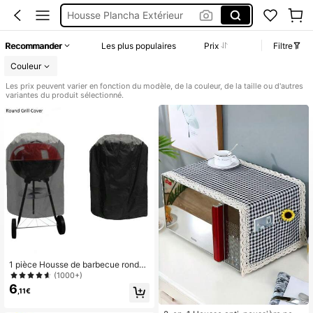
Protection Barbecue
Bache Barbecue Exterieur
Recommander
Les plus populaires
Prix
Filtre
Housse Barbecue Imperméable
Couleur
Les prix peuvent varier en fonction du modèle, de la couleur, de la taille ou d'autres
variantes du produit sélectionné.
1 pièce Housse de barbecue ronde i
mperméable, protecteur anti-poussi
(1000+)
ère pour tous les temps pour barbec
6
,11€
ue à gaz, au charbon de bois, électr
ique, housse de barbecue pour jardi