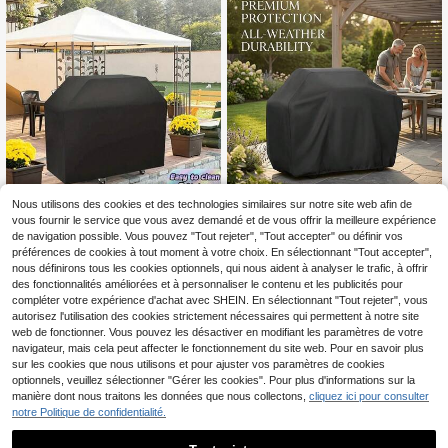
Nous utilisons des cookies et des technologies similaires sur notre site web afin de
Housse de protection imperméable
vous fournir le service que vous avez demandé et de vous offrir la meilleure expérience
pour barbecue d'extérieur, 8 tailles
22 restant
de navigation possible. Vous pouvez "Tout rejeter", "Tout accepter" ou définir vos
disponibles pour les barbecues de 3
6
préférences de cookies à tout moment à votre choix. En sélectionnant "Tout accepter",
Dès
,98€
2 à 60 pouces
nous définirons tous les cookies optionnels, qui nous aident à analyser le trafic, à offrir
1 pièce Housse universelle de barb
4
autres vendeurs
des fonctionnalités améliorées et à personnaliser le contenu et les publicités pour
9
ecue en tissu Oxford imperméable,
Dès
,26€
compléter votre expérience d'achat avec SHEIN. En sélectionnant "Tout rejeter", vous
anti-poussière et anti-pluie, résista
autorisez l'utilisation des cookies strictement nécessaires qui permettent à notre site
nte aux UV. Idéale pour le barbecue
à charbon, le gaz et le fumoir. Indisp
web de fonctionner. Vous pouvez les désactiver en modifiant les paramètres de votre
ensable pour les fêtes, le camping e
navigateur, mais cela peut affecter le fonctionnement du site web. Pour en savoir plus
t le patio.
sur les cookies que nous utilisons et pour ajuster vos paramètres de cookies
optionnels, veuillez sélectionner "Gérer les cookies". Pour plus d'informations sur la
manière dont nous traitons les données que nous collectons,
cliquez ici pour consulter
notre Politique de confidentialité.