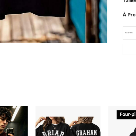
Taill
À Pr