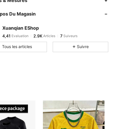
es & Mesures
opos Du Magasin
Xuanqian EShop
4,41
2.9K
7
Evaluation
Articles
Suiveurs
Tous les articles
Suivre