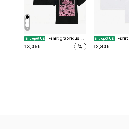
6
T-shirt graphique Rapper Jul pour hommes et femmes, vêtements hip-hop Y2K, Top en coton décontracté à manches courtes, oversize, streetwear
T-shirt graphique imprimé album Certified Lover Boy du
Entrepôt UE
Entrepôt UE
13,35€
12,33€