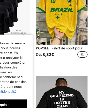
11
Économiser 0,02€
fournir le service
e. Vous pouvez
[Collection Printemps/Été Bolt] 4 pièces T-shirts de sport à manches courtes légers de performance active col ras-du-cou pour hommes pour la course, la gym, l'entraînement
KOVSEE T-shirt de sport pour homme fan de football Brésil No. 10 avec imprimé cinq étoiles
re choix. En
8,32€
13,73€
Dès
nt à analyser le
 fidèles
tés pour compléter
lisation des
uvez les
fonctionnement du
amètres de cookies
nière dont nous
fidentialité.
ejeter