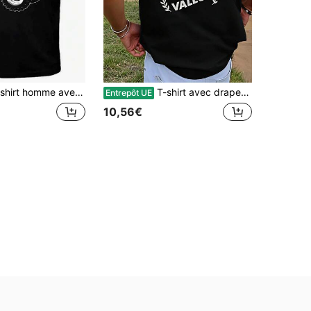
primé tracteur FENDT - Maille respirante à séchage rapide, confort toute l'année, col rond lavable en machine, logo original, tissu résistant pour les sports d'été
T-shirt avec drapeau de la Guadeloupe, avec phrase de fierté créole française et impression de lion au dos - patrimoine culturel, col rond, manches courtes, convient pour le port décontracté, lavable en machine, vêtement à porter toute l'année
Entrepôt UE
10,56€