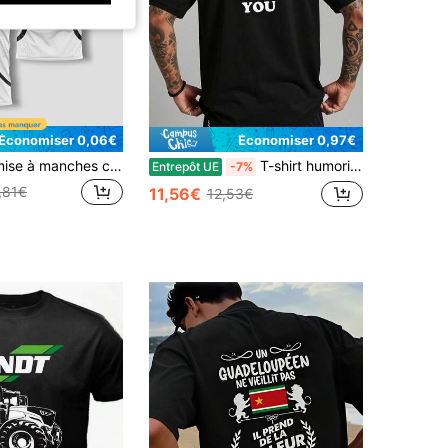
Économiser 0,06€
Économiser 0,97€
KOVSEE Chemise à manches courtes imprimée avec numéro de baseball 23 et rayures, Los Angeless pour hommes. T-shirt respirant et séchage rapide pour les sports de plein air, la course, le basket-ball, le football. T-shirt de fitness, cadeau de vacances pour le petit ami, blanc, été
T-shirt humoristique pour hommes avec l'inscription "Ma copine est plus canon que toi" et un motif de pêcheur | Noir avec impression blanche, léger et respirant, coupe régulière, t-shirt décontracté pour la gym, les loisirs en plein air, déclaration humoristique, col ras-du-cou sport, manches courtes, convient pour toutes les saisons.
Entrepôt UE
-7%
,81€
11,56€
12,53€