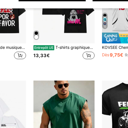
10
on pour hommes 2026 nouvel été hip-hop unisexe respirant à manches courtes cadeau pour fans
T-shirts graphiques mode 2026 du rappeur français JUL, T-shirts hip-hop pour hommes et femmes, t-shirts à manches courtes décontractés, esthétiques et modernes
Entrepôt UE
9,75€
Dès
9
13,33€