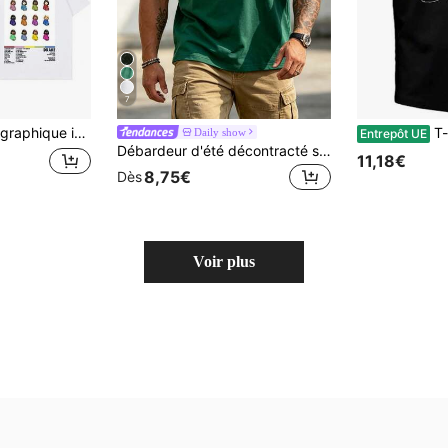
7
 rappeur Drake, t-shirt de mode hip-hop unisexe, t-shirt oversize 100% coton pour hommes
T-shirt homme avec im
Daily show
Entrepôt UE
Débardeur d'été décontracté sans manches col ras-du-cou pour hommes, style sport
11,18€
8,75€
Dès
Voir plus