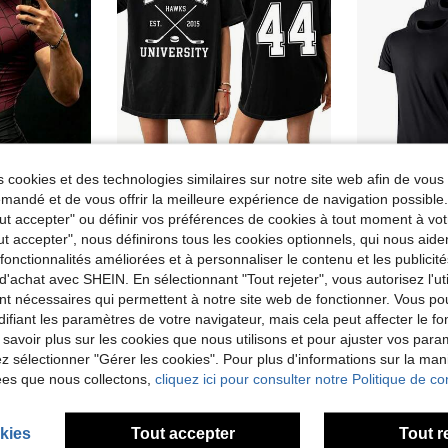
 cookies et des technologies similaires sur notre site web afin de vous 
andé et de vous offrir la meilleure expérience de navigation possibl
T-shirt de hockey Off Campus Garrett Graham 44, T-shirt de hockey Briar, T-shirt de romance de hockey, T-shirt mode d'été en coton pour hommes et femmes, T-shirt Y2K
Entrepôt UE
GymBeat T-shirt décontracté polyvalent pour hommes avec motif araignée, adapté aux voyages quotidiens et aux sports
Tout accepter" ou définir vos préférences de cookies à tout moment à vot
13,71€
Dès
12,27€
ut accepter", nous définirons tous les cookies optionnels, qui nous aide
Clients très
es fonctionnalités améliorées et à personnaliser le contenu et les publici
d'achat avec SHEIN. En sélectionnant "Tout rejeter", vous autorisez l'uti
nt nécessaires qui permettent à notre site web de fonctionner. Vous po
ifiant les paramètres de votre navigateur, mais cela peut affecter le 
 savoir plus sur les cookies que nous utilisons et pour ajuster vos par
lez sélectionner "Gérer les cookies". Pour plus d'informations sur la ma
ées que nous collectons,
cliquez ici pour consulter notre Politique de con
kies
Tout accepter
Tout r