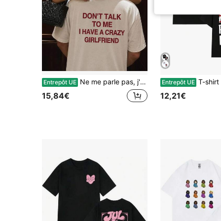
Ne me parle pas, j'ai une copine folle, T-shirt drôle pour couple amoureux
T-shirt de musique graphique Rapper I Love Plk 100% cot
Entrepôt UE
Entrepôt UE
15,84€
12,21€