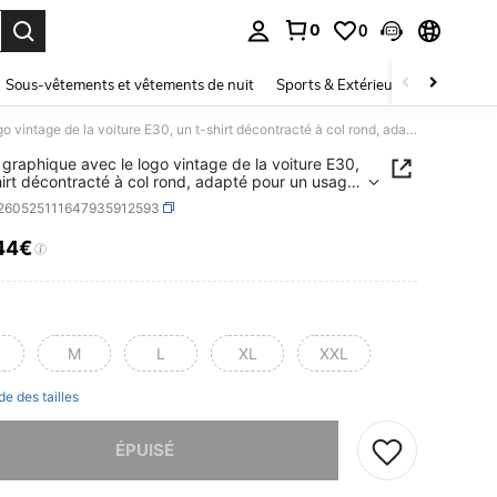
0
0
ouver. Press Enter to select.
Sous-vêtements et vêtements de nuit
Sports & Extérieur
Enfants
T-shirt graphique avec le logo vintage de la voiture E30, un t-shirt décontracté à col rond, adapté pour un usage quotidien, élégant et confortable, incarnant la mode de rue, design classique, tissu respirant, une excellente option de cadeau et un article de collection.
t graphique avec le logo vintage de la voiture E30,
hirt décontracté à col rond, adapté pour un usage
ien, élégant et confortable, incarnant la mode de
t260525111647935912593
esign classique, tissu respirant, une excellente
 de cadeau et un article de collection.
44€
ICE AND AVAILABILITY
M
L
XL
XXL
de des tailles
 ce produit est épuisé.
ÉPUISÉ