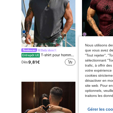
6
Nous utilisons des
que vous avez dem
Daily show
GymBeat
T-shirt pour hommes, débardeur décontracté d'été à col rond pour hommes, polyvalent, amincissant, frais et énergique, convient comme cadeau pour le mari et le petit ami pour le sport
"Tout rejeter", "
Entrepôt UE
sélectionnant "To
10,49€
Dès
9,81€
Dès
trafic, à offrir d
votre expérience 
cookies stricteme
désactiver en mod
site web. Pour en
optionnels, veuil
traitons les donn
Gérer les coo