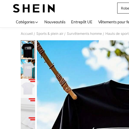
Robe
Use up 
Catégories
Nouveautés
Entrepôt UE
Vêtements pour 
Accueil
Sports & plein air
Survêtements homme
Hauts de spor
/
/
/