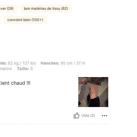
iver (29)
bon matériau de tissu (62)
convient bien (100+)
g / 137 lbs, Hanches: 95 cm / 37 in, Taille: 77 cm / 30 in, Buste: 90 cm / 35 in, Couleu
ids:
62 kg / 137 lbs
Hanches:
95 cm / 37 in
marine
Taille:
S
ient chaud !!!
Utile (2)