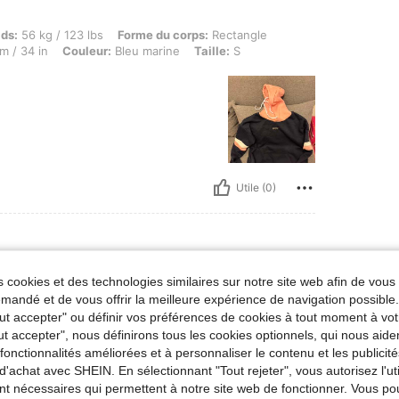
kg / 123 lbs, Forme du corps: Rectangle, Taille: 68 cm / 27 in, Buste: 87 cm / 34 in, 
ids:
56 kg / 123 lbs
Forme du corps:
Rectangle
m / 34 in
Couleur:
Bleu marine
Taille:
S
Utile (0)
 cookies et des technologies similaires sur notre site web afin de vous 
/ 117 lbs, Couleur: Bleu marine, Taille: S
ids:
53 kg / 117 lbs
Couleur:
Bleu marine
Taille:
S
andé et de vous offrir la meilleure expérience de navigation possibl
Tout accepter" ou définir vos préférences de cookies à tout moment à vot
ut accepter", nous définirons tous les cookies optionnels, qui nous aide
es fonctionnalités améliorées et à personnaliser le contenu et les publici
d'achat avec SHEIN. En sélectionnant "Tout rejeter", vous autorisez l'uti
nt nécessaires qui permettent à notre site web de fonctionner. Vous po