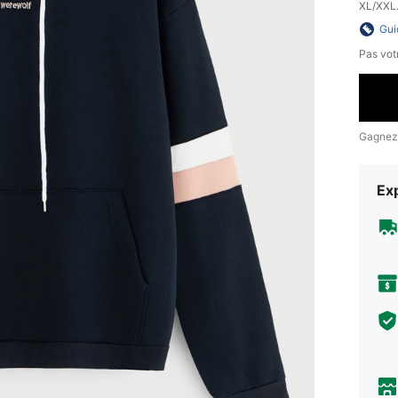
XL/XXL
Gui
Pas votr
Gagnez
Exp