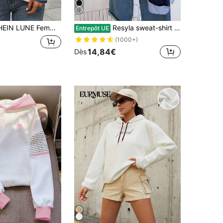
at-shirt à capuche ample à épaules tombantes rayé coloré, printemps automne, remise des diplômes, rentrée scolaire, enseignant, rentrée des classes automne
Resyla sweat-shirt décontracté à manches longues, col chemise, épaules tombantes, patchwork à rayures pour femmes
Entrepôt UE
(1000+)
14,84€
Dès