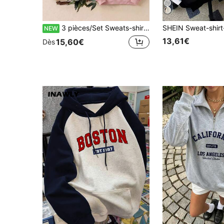
3 pièces/Set Sweats-shirts décontractés à manches longues col ras-du-cou pour femmes - Motif imprimé, tissu confortable et doux, lavable en machine, hauts automne/hiver
NEW
13,61€
15,60€
Dès