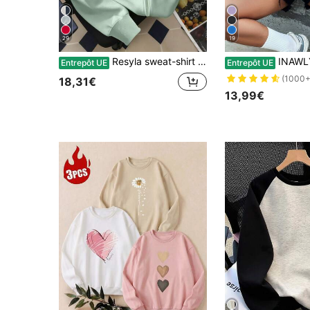
29
19
Resyla sweat-shirt zippé à capuche pour femmes, imprimé de lettres, veste décontractée pour les enseignants, la rentrée scolaire, la remise des diplômes, le port quotidien, les vêtements d'extérieur d'hiver, et polyvalente, vert
INAWLY sweat-shirt à capuche ample avec poche kangourou, manches tombantes, cordon de serrag
Entrepôt UE
Entrepôt UE
(1000+
18,31€
13,99€