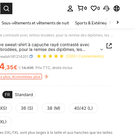
0
0
ouver. Press Enter to select.
Sous-vêtements et vêtements de nuit
Sports & Extérieur
Enfants
GlowEve sweat-shirt à capuche rayé contrasté avec lettres brodées, pour la remise des diplômes, les enseignants, la rentrée des classes, automne
e sweat-shirt à capuche rayé contrasté avec
s brodées, pour la remise des diplômes, les
nants, la rentrée des classes, automne
weatsh181214201
(1000+ Commentaires)
4
,35€
ICE AND AVAILABILITY
14,49€
Prix TTC, droits inclus
z plus, économisez plus
FR
Standard
(XS)
36 (S)
38 (M)
40/42 (L)
(XL)
les 0XL/1XL sont plus larges à la taille et aux hanches que les tailles