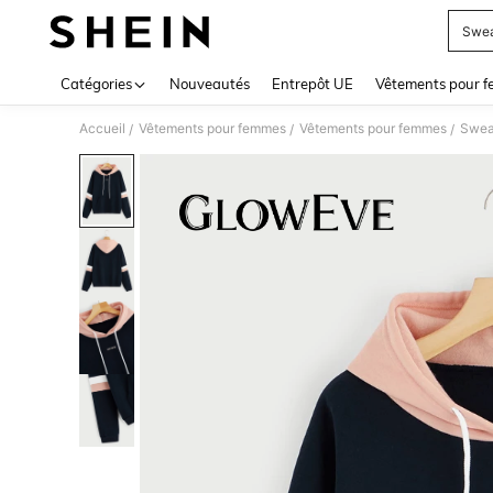
Swe
Use up 
Catégories
Nouveautés
Entrepôt UE
Vêtements pour 
Accueil
Vêtements pour femmes
Vêtements pour femmes
Swea
/
/
/