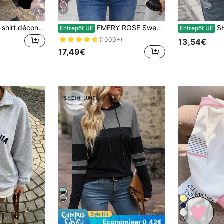
12
SHEIN Sweat-shirt-shirt décontracté pour femmes avec manches raglan bicolores et patchwork, sweat-shirt d'automne/hiver
EMERY ROSE Sweat-shirt à capuche ample et décontracté pour femmes avec impression de lettres 3D, remise des diplômes, enseignant, retour à l'école, sweat-shirt d'automne
SHEIN LUNE Femmes swe
Entrepôt UE
Entrepôt UE
(1000+)
13,54€
17,49€
6
Économiser 0,42€