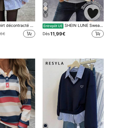
8
 à manches longues avec graphique d'ours de Californie pour femmes, printemps
SHEIN LUNE Sweat-shirt décontracté, polyvalent et minimaliste pour femmes avec broderie en forme de cœur, épaules tombantes et col rond ample, idéal pour le quotidien et les trajets
Entrepôt UE
11,99€
36€
Dès