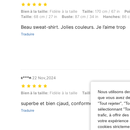
Bien à la taille: Fidèle à la taille, Taille: 170 cm / 67 in, Poids: 56 
Bien à la taille:
Fidèle à la taille
Taille:
170 cm / 67 in
Po
Taille:
68 cm / 27 in
Buste:
87 cm / 34 in
Hanches:
86 c
Beau sweat-shirt. Jolies couleurs. Je l’aime trop
Traduire
c***n
22 Nov,2024
Nous utilisons des
Bien à la taille: Fidèle à la taille, Taille: 163 cm / 64 in, Poids: 53 kg 
Bien à la taille:
Fidèle à la taille
Taille:
163 cm / 64 in
Po
que vous avez dem
superbe et bien cjaud, conforme à la photo
"Tout rejeter", "
sélectionnant "To
Traduire
trafic, à offrir d
votre expérience 
cookies stricteme