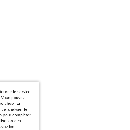
Hanches: 86 cm / 34 in, Couleur: Bleu marine, Taille: S
fournir le service
e. Vous pouvez
re choix. En
nt à analyser le
tés pour compléter
lisation des
uvez les