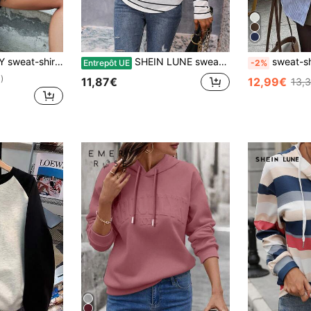
e. Sweat-shirt décontracté automne/printemps pour femmes, avec capuche, manches longues, poche, coupe régulière, épaules tombantes, vert, tops à manches longues
SHEIN LUNE sweat-shirt à capuche à cordon de serrage blocs de couleurs rayé, sweat-shirt à capuche décontracté à manches longues et col à capuche pour femmes au printemps/automne. Coupe régulière, manches régulières, bleu marine régulier, hauts avec capuche pour femmes
sweat-shirt décontracté à col ras-du-cou
Entrepôt UE
-2%
)
11,87€
12,99€
13,