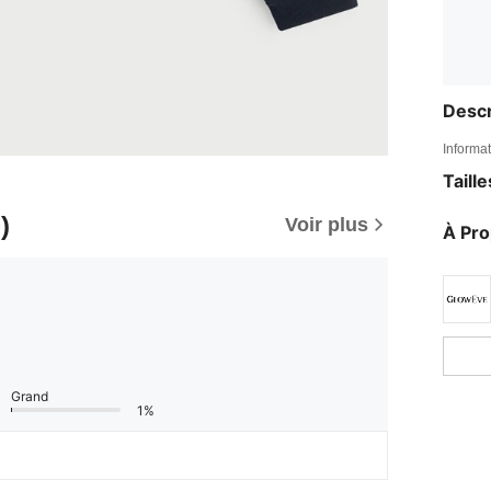
Descr
Informat
Taill
)
Voir plus
À Pr
Grand
1%