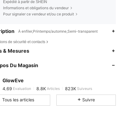
Expédié à partir de SHEIN
Informations et obligations du vendeur
Pour signaler ce vendeur et/ou ce produit
iption
À enfiler,Printemps/automne,Semi-transparent
ions de sécurité et contacts
4,69
8.8K
823K
es & Mesures
4,69
8.8K
823K
opos Du Magasin
4,69
8.8K
823K
4,69
8.8K
823K
GlowEve
4,69
8.8K
823K
Evaluation
Articles
Suiveurs
a***1
est en train de naviguer
4,69
8.8K
823K
Tous les articles
Suivre
4,69
8.8K
823K
4,69
8.8K
823K
4,69
8.8K
823K
4,69
8.8K
823K