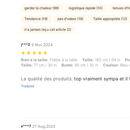
garder la chaleur (99)
logistique rapide (10)
tenues d'h
Tendance (19)
pas d'odeur (16)
Taille appropriée (12)
n'a jamais reçu cet article (2)
j***2
9 Nov,2024
Bien à la taille: Fidèle à la taille, Taille: 162 cm / 64 in, Poids: 62 k
Bien à la taille:
Fidèle à la taille
Taille:
162 cm / 64 in
Po
Taille:
77 cm / 30 in
Buste:
90 cm / 35 in
Couleur:
Bleu 
La qualité des produits
:
top vraiment sympa et il t
Traduire
s***7
27 Aug,2025