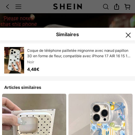
Similaires
Coque de téléphone pailletée mignonne avec nœud papillon
3D en forme de fleur, compatible avec iPhone 17 AIR 16 15 14
13 12 11 Pro Max Mini X XR XS Max 7 8 Plus SE, style fille
Noir
japonaise et coréenne avec coque transparente en résine
4,48€
perlée en forme de cœur
Articles similaires