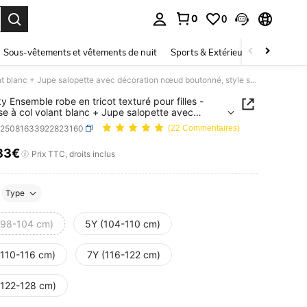
0
0
ouver. Press Enter to select.
Sous-vêtements et vêtements de nuit
Sports & Extérieur
Enfants
coviviky Ensemble robe en tricot texturé pour filles - Chemise à col volant blanc + Jupe salopette avec décoration nœud boutonné, style scolaire vintage
ky Ensemble robe en tricot texturé pour filles -
e à col volant blanc + Jupe salopette avec
tion nœud boutonné, style scolaire vintage
k25081633922823160
(22 Commentaires)
83€
ICE AND AVAILABILITY
Prix TTC, droits inclus
Type
(98-104 cm)
5Y (104-110 cm)
(110-116 cm)
7Y (116-122 cm)
(122-128 cm)