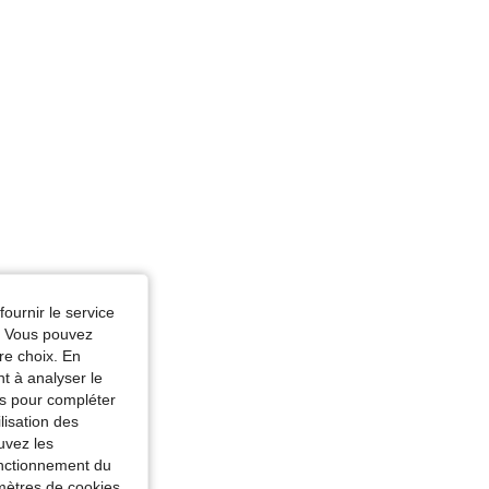
 Vert, Taille: 5Y
fournir le service
e. Vous pouvez
re choix. En
nt à analyser le
tés pour compléter
lisation des
uvez les
fonctionnement du
amètres de cookies