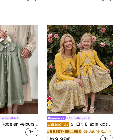
ntaside Kids
Elladie kids
Vintaside Kids Robe en velours côtelé pour filles, douce et confortable, convenant au printemps, à l'automne et à l'hiver, style campagnard avec motif brodé, , élégante, mignonne et polyvalente, s'assortit à tout
SHEIN Elladie kids 2 pièces/Ensemble Robe imprimée & Veste à volants côtelés pour jeunes filles,Vacances,Été,Voyage
Entrepôt UE
de Jaune Robes pour jeunes filles
#5 BEST-SELLERS
9,99€
Dès