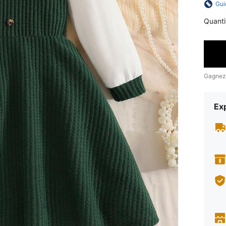
Gui
Quanti
Gagnez
Exp