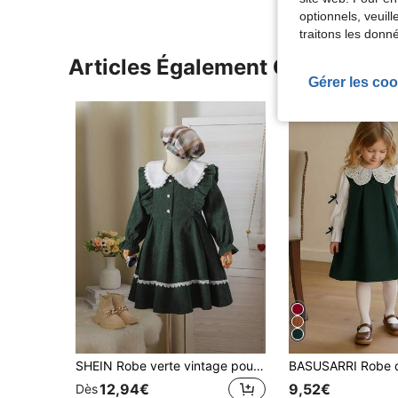
optionnels, veuil
traitons les donn
Articles Également Consultés
Gérer les coo
SHEIN Robe verte vintage pour jeune fille, cette robe verte pour jeune fille, avec son ton frais et son design raffiné, offre un choix de tenue élégant et adorable pour les petites filles. La robe combine un col claudine blanc, une bordure à volants et une décoration de bas avec un motif floral, avec un style global chaud et élégant, convenant pour un port casual quotidien, des sorties en extérieur, des activités de plein air, et adaptée pour les saisons d'automne et d'hiver
12,94€
9,52€
Dès