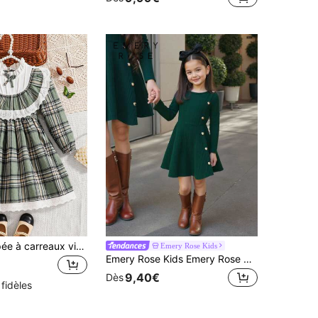
Robe de poupée à carreaux vintage pour filles, col Peter Pan avec nœud + bordure en dentelle, style doux, convient pour le port quotidien, les sorties entre amis, l'école, l'automne/l'hiver
Emery Rose Kids
Emery Rose Kids Emery Rose Kids Robe en tricot à manches longues col rond verte avec design de boutons métalliques pour jeunes filles, convient pour l'automne et l'hiver, rouge pour Noël, porter en soirée, porter au quotidien à l'école, robe d'anniversaire, robe de princesse
9,40€
Dès
 fidèles