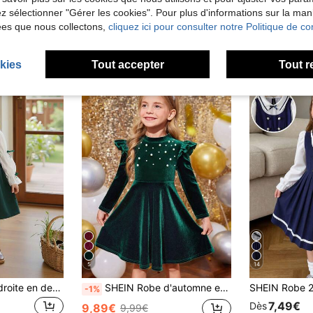
lez sélectionner "Gérer les cookies". Pour plus d'informations sur la ma
ées que nous collectons,
cliquez ici pour consulter notre Politique de con
kies
Tout accepter
Tout r
5
14
BASUSARRI Robe droite en dentelle pour fille, col Claudine, manches longues, nœud et boutons, confortable et à la mode, en velours côtelé vert de Noël, idéale pour les sorties.
SHEIN Robe d'automne en velours vert tricotée avec volants pour jeune fille, robe de princesse élégante à manches longues pour fête d'hiver, décoration de Noël et anniversaire
-1%
7,49€
Dès
9,89€
9,99€