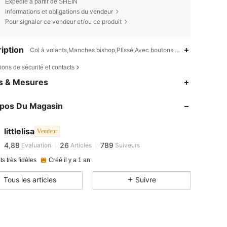
Expédié à partir de SHEIN
Informations et obligations du vendeur
Pour signaler ce vendeur et/ou ce produit
iption
Col à volants,Manches bishop,Plissé,Avec boutons devant
ions de sécurité et contacts
es & Mesures
opos Du Magasin
littlelisa
Vendeur
4,88
26
789
Evaluation
Articles
Suiveurs
s***7
est en train de naviguer
ts très fidèles
Créé il y a 1 an
Tous les articles
Suivre