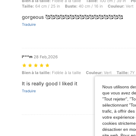
Bien à la taille: Fidèle à la taille, Taille: 100 cm / 39 in, Poids: 14 kg
Bien à la taille:
Fidèle à la taille
Taille:
100 cm / 39 in
Po
Taille:
64 cm / 25 in
Buste:
40 cm / 16 in
Couleur:
Vert
gorgeous 🥰🥰🥰🥰🥰🥰🥰🥰🥰🥰🥰🥰🥰🥰🥰🥰
Traduire
l***m
28 Feb,2026
Bien à la taille: Fidèle à la taille, Couleur: Vert, Taille: 7Y
Bien à la taille:
Fidèle à la taille
Couleur:
Vert
Taille:
7Y
It is really good I liked it
Nous utilisons des
Traduire
que vous avez dem
"Tout rejeter", "
sélectionnant "To
trafic, à offrir d
votre expérience 
Voir Plus D
cookies stricteme
désactiver en mod
site web. Pour en