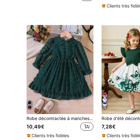
Clients très fidè
12
Robe décontractée à manches longues avec nœud jacquard pour jeunes filles, automne/printemps
10,49€
7,28€
Clients très fidèles
Clients très fidè