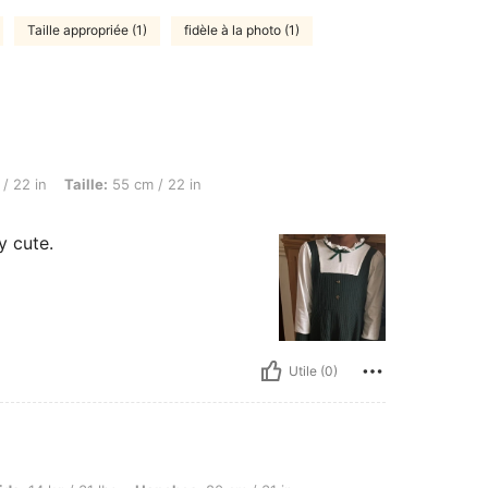
Taille appropriée (1)
fidèle à la photo (1)
lle: 55 cm / 22 in, Hanches: 63 cm / 25 in, Couleur: Vert, Taille: 6Y
/ 22 in
Taille:
55 cm / 22 in
y cute.
Utile (0)