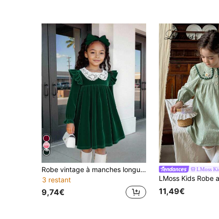
Robe vintage à manches longues pour jeunes filles, robe élégante à col Claudine brodé vert avocat pour l'automne, les fêtes, Noël & Halloween
LMoss Ki
3 restant
11,49€
9,74€