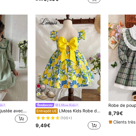
de Vert Robes pour jeunes filles
#2 BEST-SELLERS
(1000+)
ds
LMoss Kids
LMoss Kids Robe ajustée avec col smocké brodé pour jeune fille
LMoss Kids Robe décontracté pour jeune fille avec col carré en mousseline de soie, imprimé floral et volants à l'ourlet
Entrepôt UE
8,79€
(100+)
Clients très
9,49€