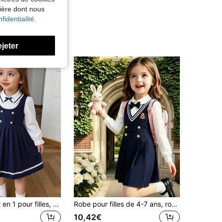
nière dont nous
fidentialité.
ejeter
SHEIN Robe 2 en 1 pour filles, bleu royal, petit col, double boutonnage, ourlet plissé, manches longues, convient pour les tenues décontractées quotidiennes, élégantes, mignonnes, de déplacement et de style scolaire
Robe pour filles de 4-7 ans, robe patchwork à nœud 3D et couleurs contrastées, style preppy convenant pour le port quotidien et les fêtes de vacances
10,42€