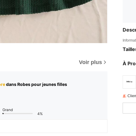
Descr
Informat
Taill
Voir plus
À Pr
ore
dans Robes pour jeunes filles
Clien
Grand
4%