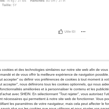
 / 31 lbs, Hanches: 80 cm / 31 in, Taille: 64 cm / 25 in, Buste: 40 cm / 16 in, Couleur:
ids:
14 kg / 31 lbs
Hanches:
80 cm / 31 in
Taille:
5Y
Utile (0)
 cookies et des technologies similaires sur notre site web afin de vous 
andé et de vous offrir la meilleure expérience de navigation possibl
Tout accepter" ou définir vos préférences de cookies à tout moment à vot
ut accepter", nous définirons tous les cookies optionnels, qui nous aide
Utile (0)
es fonctionnalités améliorées et à personnaliser le contenu et les publici
d'achat avec SHEIN. En sélectionnant "Tout rejeter", vous autorisez l'uti
'avis
nt nécessaires qui permettent à notre site web de fonctionner. Vous po
ifiant les paramètres de votre navigateur, mais cela peut affecter le 
 savoir plus sur les cookies que nous utilisons et pour ajuster vos par