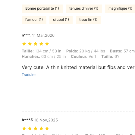
Bonne portabilité (1)
tenues d'hiver (1)
magnifique (1)
l'amour (1)
si cool (1)
tissu fin (1)
n***.
11 Mar,2026
Taille: 134 cm / 53 in, Poids: 20 kg / 44 lbs, Buste: 57 cm / 22 in, Tai
Taille:
134 cm / 53 in
Poids:
20 kg / 44 lbs
Buste:
57 cm 
Hanches:
63 cm / 25 in
Couleur:
Vert
Taille:
6Y
Very cute! A thin knitted material but fibs and ver
Traduire
b***5
16 Nov,2025