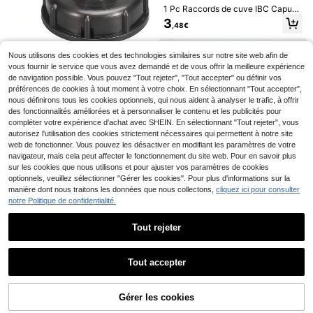
se efficace, adapté au tuyau d'arros
12
1 Pc Raccords de cuve IBC Capuch
,19€
age, réservoir de liquide de savon a
on fileté grossier S60X6 vers adapt
3
vec tasse de mesure transparente a
,48€
Économiser 0,11€
ateur de connecteur 1/2" 3/4" 1"
movible, buse de pulvérisation régla
ble sur 8 niveaux, pulvérisateur de
Nouvel adaptateur de robinet en pla
mousse à poignée antidérapante, o
stique verrouillable multifonction, c
Nous utilisons des cookies et des technologies similaires sur notre site web afin de
4
1 pièce Adaptateur de cuve IBC, 1 p
Dès
,27€
-2%
4,38€
util multifonction pour l'extérieur, ad
onnecteur de tuyau souple jaune de
ièce Connecteur rapide de réservoi
vous fournir le service que vous avez demandé et de vous offrir la meilleure expérience
4
apté à l'entretien de la voiture, au n
6 mm, pistolet d'arrosage de voitur
Dès
,04€
r d'eau de camping-car
de navigation possible. Vous pouvez "Tout rejeter", "Tout accepter" ou définir vos
ettoyage de la terrasse, aux travaux
e, jardin
préférences de cookies à tout moment à votre choix. En sélectionnant "Tout accepter",
d'irrigation du jardin
nous définirons tous les cookies optionnels, qui nous aident à analyser le trafic, à offrir
des fonctionnalités améliorées et à personnaliser le contenu et les publicités pour
compléter votre expérience d'achat avec SHEIN. En sélectionnant "Tout rejeter", vous
autorisez l'utilisation des cookies strictement nécessaires qui permettent à notre site
web de fonctionner. Vous pouvez les désactiver en modifiant les paramètres de votre
navigateur, mais cela peut affecter le fonctionnement du site web. Pour en savoir plus
sur les cookies que nous utilisons et pour ajuster vos paramètres de cookies
optionnels, veuillez sélectionner "Gérer les cookies". Pour plus d'informations sur la
Ensemble de connexion rapide de t
manière dont nous traitons les données que nous collectons,
cliquez ici pour consulter
1 set d'accessoires pour cuve IBC 1
uyau de jardin en laiton (1 paquet d
notre Politique de confidentialité.
5
000L comprenant un connecteur, u
,38€
e 2 pièces) avec filetages femelles
5
Dès
,54€
n robinet, un raccord fileté, un robin
et mâles de 3/4" GHT, adaptateur d
et en alliage 3/4", un raccord de tu
Tout rejeter
e connecteur sans pile de norme a
yau, une buse réglable - Raccords
méricaine pour une utilisation en ex
Afficher les articles similaires en stock
de tuyau d'arrosage pour pelouse,
Adaptateur de réservoir de contene
Voir tout
térieur pour pelouse et jardinage
arrosage de jardin, irrigation agricol
ur IBC S60X6 avec robinet, access
5
Tout accepter
Dès
,68€
e, nettoyage de voiture et de sol ex
oires de vanne d'adaptateur de rés
Désolés, ce produit est épuisé.
térieur
ervoir IBC, robinet de drainage à un
e extrémité et à deux extrémités av
Séparateur de tuyau d'arrosage 4 v
ec vanne d'arrêt
Gérer les cookies
EN RUPTURE DE STOCK
oies avec 4 vannes indépendantes
3
Dès
,93€
- Connecteur de robinet extérieur p