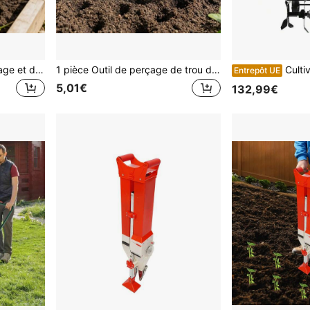
2 pièces Machine de perçage et de semis horticole d'extérieur, machine de perçage de semis de légumes et de fleurs pour la maison, outil auxiliaire agricole spécial pour le semis en pot de balcon de jardin
1 pièce Outil de perçage de trou de sol, outil de semis manuel à 5 dents en plastique, outil de plantation rapide et économe en temps, épandeur de jardin
Cultivateur de jar
Entrepôt UE
5,01€
132,99€