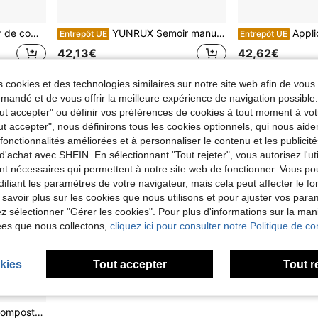
ec grille métallique, épandeur de jardin pour tourbe, engrais et graines (vert)
YUNRUX Semoir manuel, applicateur d'engrais, semoir portatif, double rangée de légumes
Applicateur de semences et d'engrais portatif à do
Entrepôt UE
Entrepôt UE
42,13€
42,62€
 cookies et des technologies similaires sur notre site web afin de vous 
andé et de vous offrir la meilleure expérience de navigation possibl
Tout accepter" ou définir vos préférences de cookies à tout moment à vot
ut accepter", nous définirons tous les cookies optionnels, qui nous aide
es fonctionnalités améliorées et à personnaliser le contenu et les publici
d'achat avec SHEIN. En sélectionnant "Tout rejeter", vous autorisez l'uti
nt nécessaires qui permettent à notre site web de fonctionner. Vous po
ifiant les paramètres de votre navigateur, mais cela peut affecter le 
 savoir plus sur les cookies que nous utilisons et pour ajuster vos par
lez sélectionner "Gérer les cookies". Pour plus d'informations sur la ma
ées que nous collectons,
cliquez ici pour consulter notre Politique de con
kies
Tout accepter
Tout r
lique, épandeur de jardin pour tourbe, engrais et graines (vert)