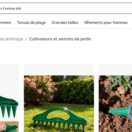
s Femme été
and down arrow keys to navigate search Dernière recherche and Rechercher et Tr
femmes
Tenues de plage
Grandes tailles
Vêtements pour hommes
 de jardinage
Cultivateurs et semoirs de jardin
/