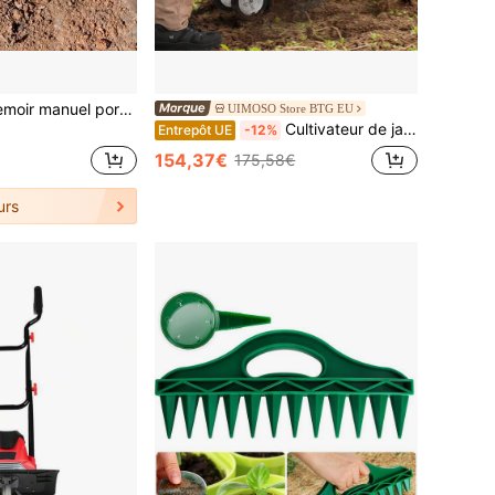
2026 Nouveau semoir manuel portable adapté pour l'entretien des pelouses et les semis de champs - Semoir manuel portable avec système de semis efficace pour pelouse, parterre de fleurs, petite agriculture
UIMOSO Store BTG EU
Cultivateur de jardin et semoirs
Entrepôt UE
-12%
154,37€
175,58€
urs