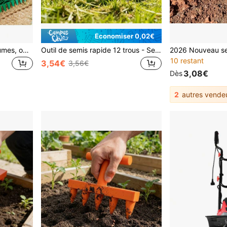
Économiser 0,02€
Ensemble de semoir à légumes, outil de semis manuel, outil d'espacement des graines, semoir à plantes potagères, perforateur de jardinage et outil d'aération du sol
Outil de semis rapide 12 trous - Semeur de graines manuel en plastique durable et imperméable, distributeur de graines manuel convenant aux légumes et aux fleurs, semoir efficace en ligne droite pour le jardin et l'entretien de la pelouse, outil auxiliaire de plantation de légumes, accessoires de plantation
10 restant
3,54€
3,56€
3,08€
Dès
2
autres vende