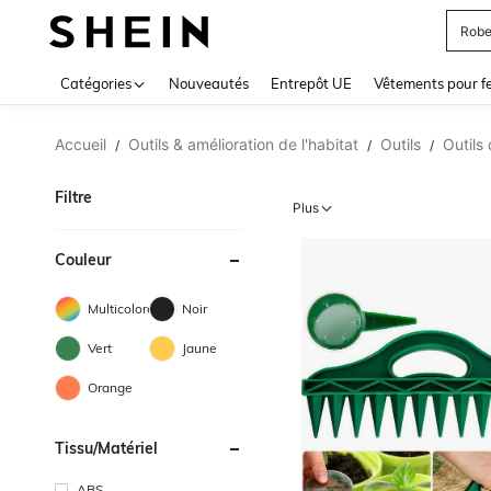
Robe
Use up 
Catégories
Nouveautés
Entrepôt UE
Vêtements pour 
Accueil
Outils & amélioration de l'habitat
Outils
Outils
/
/
/
Filtre
Plus
Couleur
Multicolore
Noir
Vert
Jaune
Orange
Tissu/matériel
ABS