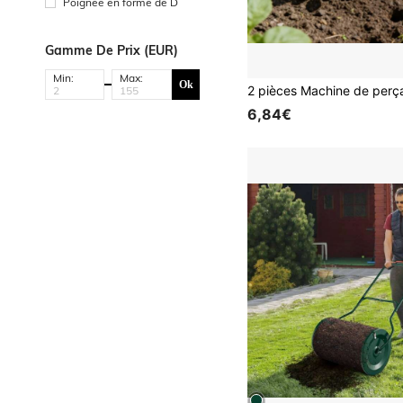
Poignée en forme de D
Gamme De Prix (EUR)
Min:
Max:
Ok
6,84€