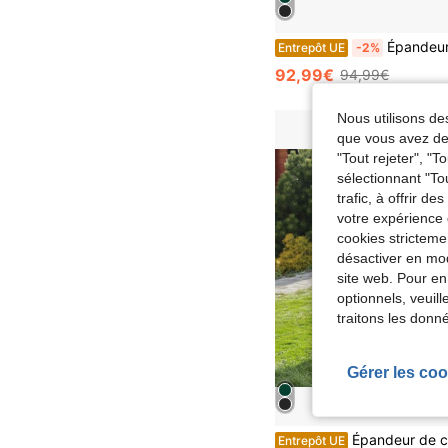
Épandeur de compost 80 L, épandeur d'engrais avec fermetures latérales et poignée en U, épandeur de tourbe av
Entrepôt UE
-2%
92,99€
94,99€
Nous utilisons des
que vous avez dem
"Tout rejeter", "
sélectionnant "To
trafic, à offrir d
votre expérience 
cookies stricteme
désactiver en mod
site web. Pour en
optionnels, veuil
traitons les donn
Gérer les coo
Épandeur de compost 80 L, épandeur d'engrais avec fermetures latérales et poignée en U, épandeur de tourbe avec grille métal
Entrepôt UE