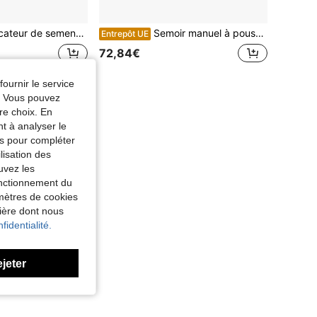
uble réservoir, outil de semis et de fertilisation portable pour légumes, fleurs, ferme, bacs surélevés, agriculture, exploitation agricole et plantes
Semoir manuel à poussée réglable, outil de plantation pour agriculture, légumes, céréales, récolte, semis, jardin, champ, travaux agricoles
Entrepôt UE
72,84€
fournir le service
e. Vous pouvez
re choix. En
nt à analyser le
tés pour compléter
lisation des
uvez les
fonctionnement du
amètres de cookies
nière dont nous
fidentialité.
ejeter