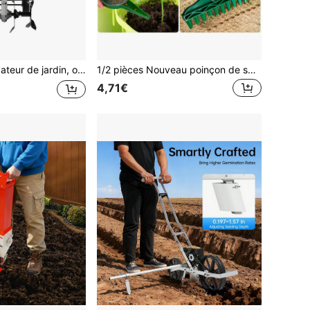
din, outils de jardin, outils de jardinage pour le jardin
1/2 pièces Nouveau poinçon de semis de sol, semoir, kit de semis, outil de jardinage, plantoir, outil de espacement de semis rapide
4,71€