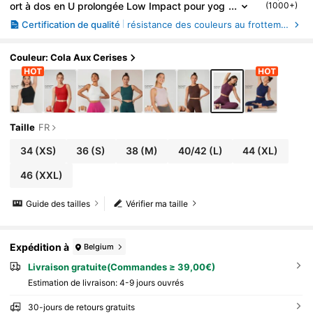
ort à dos en U prolongée Low Impact pour yog
(1000+)
a et port quotidien
Certification de qualité
résistance des couleurs au frottement, Modifications dimensionnelles des tissus après lavage à domicile
Couleur: Cola Aux Cerises
Taille
FR
34
(XS)
36
(S)
38
(M)
40/42
(L)
44
(XL)
46
(XXL)
Guide des tailles
Vérifier ma taille
Expédition à
Belgium
Livraison gratuite(Commandes ≥ 39,00€)
Estimation de livraison:
4-9 jours ouvrés
30-jours de retours gratuits