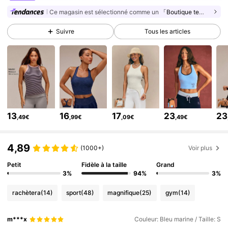
2.2M Suiveurs
Ce magasin est sélectionné comme un
「Boutique tendance」
4,90
2.2M Suiveurs
4,90
Suivre
Tous les articles
2.2M Suiveurs
4,90
2.2M Suiveurs
4,90
2.2M Suiveurs
4,90
2.2M Suiveurs
4,90
2.2M Suiveurs
4,90
13
16
17
23
23
,49€
,99€
,09€
,49€
2.2M Suiveurs
4,90
4,89
(1000+)
Voir plus
Petit
Fidèle à la taille
Grand
3%
94%
3%
rachètera
(14)
sport
(48)
magnifique
(25)
gym
(14)
m***x
Couleur: Bleu marine / Taille: S