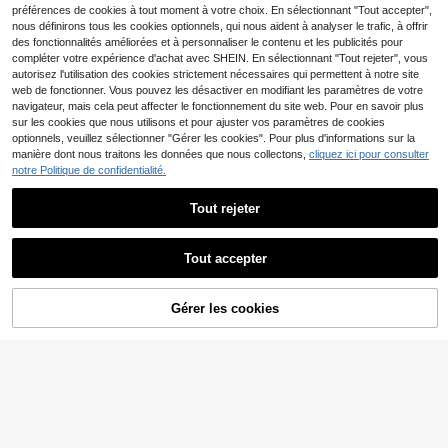
préférences de cookies à tout moment à votre choix. En sélectionnant "Tout accepter",
nous définirons tous les cookies optionnels, qui nous aident à analyser le trafic, à offrir
des fonctionnalités améliorées et à personnaliser le contenu et les publicités pour
compléter votre expérience d'achat avec SHEIN. En sélectionnant "Tout rejeter", vous
autorisez l'utilisation des cookies strictement nécessaires qui permettent à notre site
web de fonctionner. Vous pouvez les désactiver en modifiant les paramètres de votre
navigateur, mais cela peut affecter le fonctionnement du site web. Pour en savoir plus
sur les cookies que nous utilisons et pour ajuster vos paramètres de cookies
optionnels, veuillez sélectionner "Gérer les cookies". Pour plus d'informations sur la
manière dont nous traitons les données que nous collectons,
cliquez ici pour consulter
notre Politique de confidentialité.
Tout rejeter
Économiser 0,01€
Tout accepter
7
VUTRU
VUTRU Brassière de sport minimalis
GLOWMODE
te pour femmes, couleur unie, dos n
14
Gérer les cookies
GLOWMODE Débardeur brassière à
AJOUTER AU PANIER
,45€
14,46€
ageur, convient pour la course, le fit
entrelacs, maintien léger, yoga quot
18
ness, le yoga au printemps
,80€
idien