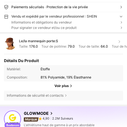
Paiements sécurisés · Protection de la vie privée
Vendu et expédié par le vendeur professionnel : SHEIN
Informations et obligations du vendeur
Pour signaler ce vendeur et/ou ce produit
Le/la mannequin porte:
S
Taille:
176.0
Tour de poitrine:
79.0
Tour de taille:
64.0
Tour de h
Détails Du Produit
Matériel:
Étoffe
Composition:
81% Polyamide, 19% Élasthanne
Voir plus
Informations de sécurité et contacts
2.2M Suiveurs
4,90
GLOWMODE
2.2M Suiveurs
4,90
l***o
est en train de naviguer
2.2M Suiveurs
4,90
L'athlétisme haut de gamme à un prix abordable