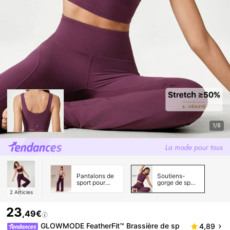
1/8
Pantalons de
Soutiens-
sport pour
gorge de sport
femmes
pour femmes
2
Articles
23
,49€
GLOWMODE FeatherFit™ Brassière de sp
4,89