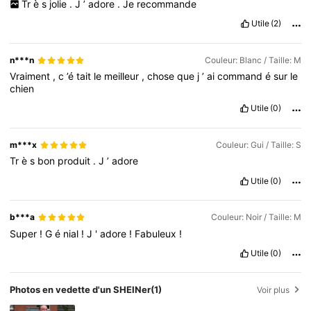
Tr
è
s
jolie
.
J
’
adore
.
Je
recommande
Utile
(2)
n***n
Couleur: Blanc / Taille: M
Vraiment
,
c
’é
tait
le
meilleur
,
chose
que
j
’
ai
command
é
sur
le
chien
Utile
(0)
m***x
Couleur: Gui / Taille: S
Tr
è
s
bon
produit
.
J
’
adore
Utile
(0)
b***a
Couleur: Noir / Taille: M
Super
!
G
é
nial
!
J
'
adore
!
Fabuleux
!
Utile
(0)
Photos en vedette d'un SHEINer
(1)
Voir plus