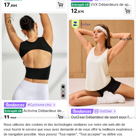
bardeur de sport décontracté unicol
17
VVX Débardeurs de spor
Entrepôt UE
,66€
ore pour femmes
t yoga pour femmes avec col licou,
12
,87€
coussinets amovibles, dos nu sexy,
top d'entraînement yoga et gym Y2
K, confortable, respirant, décontract
é, couleur unie, doux
#Cyclisme chic
Activina Débardeur de s
OutZeal
Entrepôt UE
port ajusté avec découpe au dos
11
OutZeal Débardeur de sport pour fe
,20€
mme, top d'entraînement pour gym,
9
,20€
Nous utilisons des cookies et des technologies similaires sur notre site web afin de
course, yoga et activités sportives
vous fournir le service que vous avez demandé et de vous offrir la meilleure expérience
de navigation possible. Vous pouvez "Tout rejeter", "Tout accepter" ou définir vos