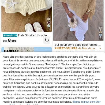
16
Flirla Short en tricot text
Entrepôt UE
uré rose avec motif étoile de mer po
5
8
Dès
,99€
ur femmes
pull court style cape pour femme, d
écontracté et sexy Y2K, en maille br
#1 BEST-SELLERS
de Bloc de couleurs Hauts en tricot pour femmes
illante, manches chauve-souris, ca
(100+)
che-maillot de plage d'été, style va
Nous utilisons des cookies et des technologies similaires sur notre site web afin de
10
cances
,99€
vous fournir le service que vous avez demandé et de vous offrir la meilleure expérience
de navigation possible. Vous pouvez "Tout rejeter", "Tout accepter" ou définir vos
préférences de cookies à tout moment à votre choix. En sélectionnant "Tout accepter",
nous définirons tous les cookies optionnels, qui nous aident à analyser le trafic, à offrir
des fonctionnalités améliorées et à personnaliser le contenu et les publicités pour
compléter votre expérience d'achat avec SHEIN. En sélectionnant "Tout rejeter", vous
autorisez l'utilisation des cookies strictement nécessaires qui permettent à notre site
web de fonctionner. Vous pouvez les désactiver en modifiant les paramètres de votre
navigateur, mais cela peut affecter le fonctionnement du site web. Pour en savoir plus
sur les cookies que nous utilisons et pour ajuster vos paramètres de cookies
optionnels, veuillez sélectionner "Gérer les cookies". Pour plus d'informations sur la
manière dont nous traitons les données que nous collectons,
cliquez ici pour consulter