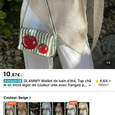
1/8
10
,87€
GLAMMY Maillot de bain d'été, Top châ
4,64
Entrepôt UE
le en tricot léger de couleur unie avec franges p
(500+)
ailletées et découpes, style sexy Y2K pour fem
mes, ourlet asymétrique. Châle de plage minimaliste
blanc/beige, sorties printemps/été, festivals de mu
Couleur: Beige
sique, concerts country, vacances