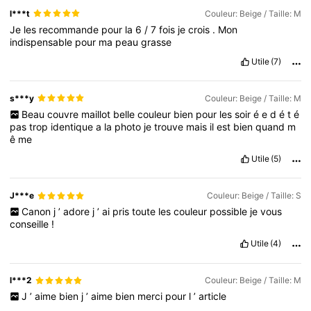
l***t
Couleur: Beige / Taille: M
Je
les
recommande
pour
la
6
/
7
fois
je
crois
.
Mon
indispensable
pour
ma
peau
grasse
Utile
(7)
s***y
Couleur: Beige / Taille: M
Beau
couvre
maillot
belle
couleur
bien
pour
les
soir
é
e
d
é
t
é
pas
trop
identique
a
la
photo
je
trouve
mais
il
est
bien
quand
m
ê
me
Utile
(5)
J***e
Couleur: Beige / Taille: S
Canon
j
’
adore
j
’
ai
pris
toute
les
couleur
possible
je
vous
conseille
!
Utile
(4)
l***2
Couleur: Beige / Taille: M
J
’
aime
bien
j
’
aime
bien
merci
pour
l
’
article