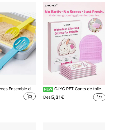
3 pièces/5 pièces Ensemble de pelle à sable pour hamster, outil de nettoyage du sable de bain pour petits animaux, pelle de tamisage pour le sable et l'élimination des déchets, accessoires de nettoyage de cage de couleur aléatoire pour hamster, cochon d'Inde, chinchilla
GJYC PET Gants de toilettage sans rinçage pour lapins, lingettes humides, 5 pièces, gants de bain sans eau, convient aux lapins et petits animaux de compagnie, sans parfum, faible allergénicité, nettoyage doux sans pression pour peaux sensibles, élimine la saleté et les poils lâches
NEW
5,31€
Dès