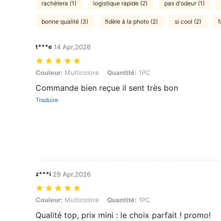
rachètera (1)
logistique rapide (2)
pas d'odeur (1)
bonne qualité (3)
fidèle à la photo (2)
si cool (2)
f
t***e
14 Apr,2026
Couleur: Multicolore, Quantité: 1PC
Couleur:
Multicolore
Quantité:
1PC
Commande bien reçue il sent très bon
Traduire
z***i
29 Apr,2026
Couleur: Multicolore, Quantité: 1PC
Couleur:
Multicolore
Quantité:
1PC
Qualité top, prix mini : le choix parfait ! promo!