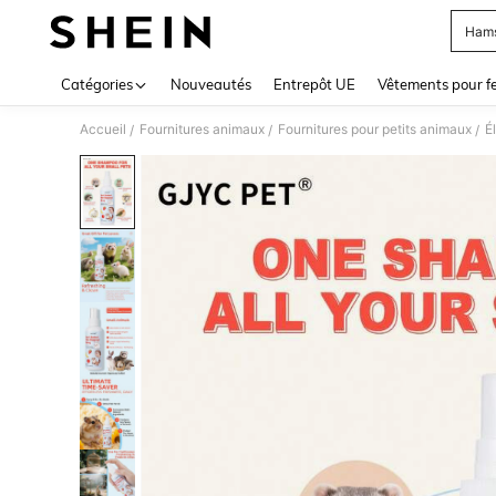
Hams
Use up 
Catégories
Nouveautés
Entrepôt UE
Vêtements pour 
Accueil
Fournitures animaux
Fournitures pour petits animaux
É
/
/
/