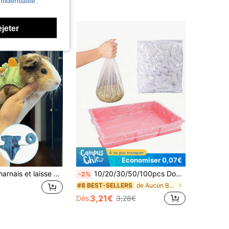
fidentialité.
ejeter
Économiser 0,07€
Ensemble de harnais et laisse en maille douce avec design mignon de dinosaure pour petits animaux de compagnie, avec cloche de , taille réglable, convient pour la promenade quotidienne de petits animaux (furets, lapins, cochons d'Inde, écureuils)
10/20/30/50/100pcs Doublures en film plastique extensible pour cages à lapins, fournitures pour petits animaux, doublures de plateau étanches, tapis absorbants faciles à nettoyer, couches pour chiens, couches pour chats, tapis d'entraînement pour animaux
-2%
de Aucun Bac à litière pour chat
#8 BEST-SELLERS
3,21€
Dès
3,28€