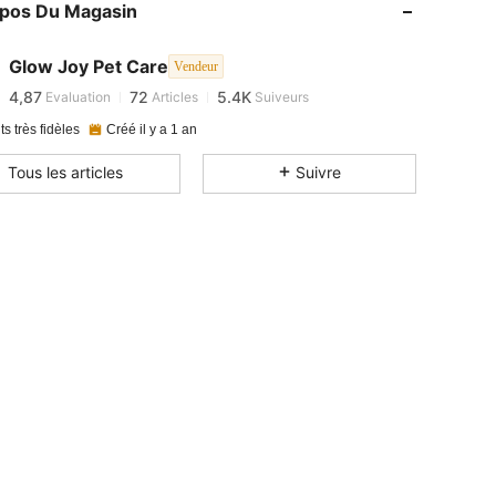
opos Du Magasin
4,87
72
5.4K
4,87
72
5.4K
Glow Joy Pet Care
Vendeur
4,87
72
5.4K
Evaluation
Articles
Suiveurs
o***y
est en train de naviguer
ts très fidèles
Créé il y a 1 an
Tous les articles
Suivre