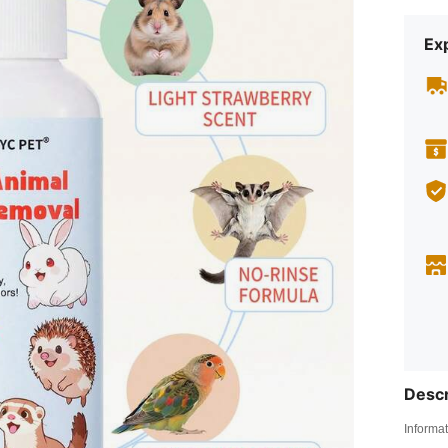
Exp
Descr
Informat