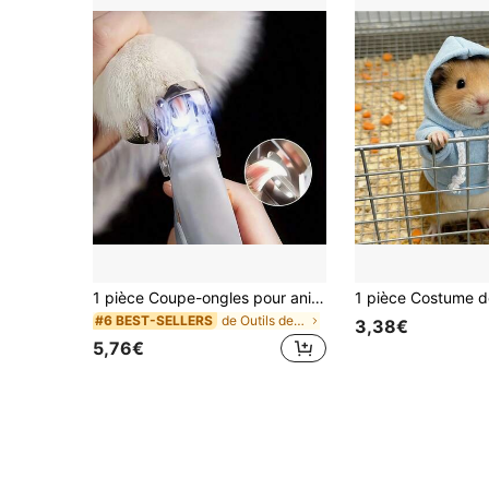
1 pièce Coupe-ongles pour animaux de compagnie avec lumière LED et loupe, pratique pour une coupe d'ongles claire, équipé d'un collecteur de débris d'ongles, coupe-ongles hygiénique pour animaux de compagnie, coupe-ongles portatif, convient aux chiens, chats et petits animaux, outil de toilettage pour animaux de compagnie
de Outils de toilettage pour animaux de compagnie
#6 BEST-SELLERS
3,38€
5,76€