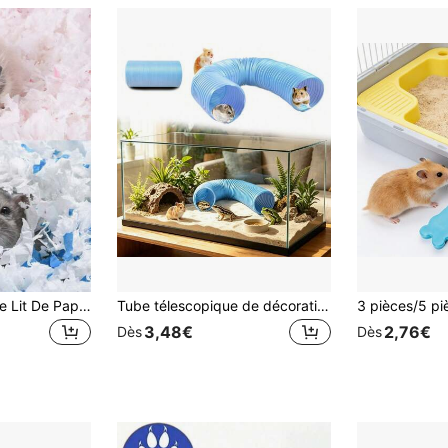
1 Pièce Matériau De Lit De Papier Non Poussière Naturel En Pâte De Bois Pour Hamster, Chaleureux, Absorbant, Désodorisant, Exempt D'additifs, Sec, Multicolore
Tube télescopique de décoration d'aquarium, tunnel de cachette pour reptiles, tube en plastique pliable servant de cachette, convient aux lézards, grenouilles, hamsters, décoration idéale pour aquarium
3,48€
2,76€
Dès
Dès