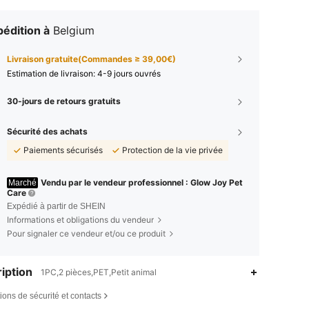
édition à
Belgium
Livraison gratuite(Commandes ≥ 39,00€)
Estimation de livraison:
4-9 jours ouvrés
30-jours de retours gratuits
Sécurité des achats
Paiements sécurisés
Protection de la vie privée
Vendu par le vendeur professionnel : Glow Joy Pet
Marché
Care
Expédié à partir de SHEIN
Informations et obligations du vendeur
Pour signaler ce vendeur et/ou ce produit
iption
1PC,2 pièces,PET,Petit animal
ions de sécurité et contacts
4,87
72
5.4K