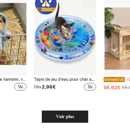
1 pièce Costume de hamster, vêtements pour petit animal de compagnie, sweat-shirt à capuche mignon pour bébé hamster - Vêtements confortables pour animaux de compagnie convenant aux hamsters, gerbilles, chinchillas et autres petits animaux
Tapis de jeu d'eau pour chat amélioré et épaissi antidérapant, tapis d'eau rafraîchissant pour chat d'intérieur, jouet interactif pour chat, laisse les chats jouer de manière indépendante
Entrepôt UE
-
2,96€
Dès
56,62€
58,
Voir plus