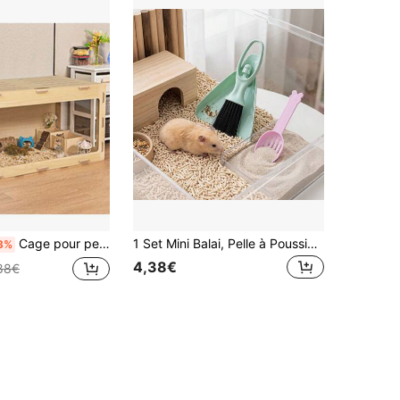
Cage pour petits animaux en MDF avec fenêtre en acrylique – Cage transparente pour hamsters nains, gerbilles et petits rongeurs 80*41*40 cm – Aérée et facile à monter, utilisation en intérieur
1 Set Mini Balai, Pelle à Poussière et Pelle à Litière pour Hamster avec Poignée Ergonomique, Ensemble de Brosses de Nettoyage pour Petits Animaux, Outil Multifonctionnel d'Hygiène pour Cage de Petits Animaux, Convient pour les Hamsters, Lapins, Reptiles et Autres Petits Animaux, Ensemble de Nettoyage de Collecte de Débris
3%
4,38€
88€