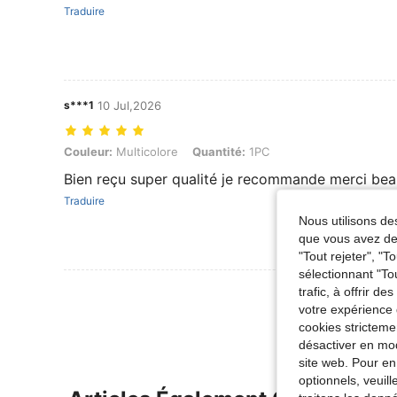
Traduire
s***1
10 Jul,2026
Couleur: Multicolore, Quantité: 1PC
Couleur:
Multicolore
Quantité:
1PC
Bien reçu super qualité je recommande merci be
Traduire
Nous utilisons des
que vous avez dem
"Tout rejeter", "
sélectionnant "To
Voir Plus D
trafic, à offrir d
votre expérience 
cookies stricteme
désactiver en mod
site web. Pour en
optionnels, veuil