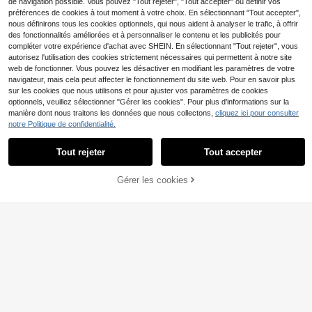
de navigation possible. Vous pouvez "Tout rejeter", "Tout accepter" ou définir vos
fête de la Saint-Valentin, Top de sor
préférences de cookies à tout moment à votre choix. En sélectionnant "Tout accepter",
tie décontracté, blouses décontract
nous définirons tous les cookies optionnels, qui nous aident à analyser le trafic, à offrir
ées
des fonctionnalités améliorées et à personnaliser le contenu et les publicités pour
compléter votre expérience d'achat avec SHEIN. En sélectionnant "Tout rejeter", vous
autorisez l'utilisation des cookies strictement nécessaires qui permettent à notre site
web de fonctionner. Vous pouvez les désactiver en modifiant les paramètres de votre
navigateur, mais cela peut affecter le fonctionnement du site web. Pour en savoir plus
sur les cookies que nous utilisons et pour ajuster vos paramètres de cookies
optionnels, veuillez sélectionner "Gérer les cookies". Pour plus d'informations sur la
manière dont nous traitons les données que nous collectons,
cliquez ici pour consulter
notre Politique de confidentialité.
6
Tout rejeter
Tout accepter
#Les nœuds papillon font leur grand retour.
#Énergie des idoles
Gérer les cookies
SHEIN MOD Débardeur
AJOUTER AU PANIER
SHEIN MOD Jupe en jea
Entrepôt UE
Entrepôt UE
court en denim à boutonnage simpl
n pour femme, coupe décontractée
#1 BEST-SELLERS
de Étirement moyen Hauts en jean pour femmes
#2 BEST-SELLERS
de Non extensible Jupes en jean pour femmes
e avec nœud devant pour femmes
et sexy avec fente avant et ourlet a
15
13
,99€
Dès
,99€
symétrique, bleu