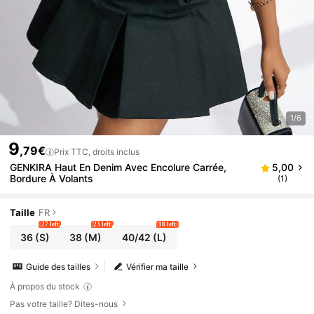
1/6
9
,79€
Prix TTC, droits inclus
GENKIRA Haut En Denim Avec Encolure Carrée,
5,00
Bordure À Volants
(1)
Taille
FR
27 left
23 left
18 left
36
(S)
38
(M)
40/42
(L)
Guide des tailles
Vérifier ma taille
À propos du stock
Pas votre taille? Dites-nous