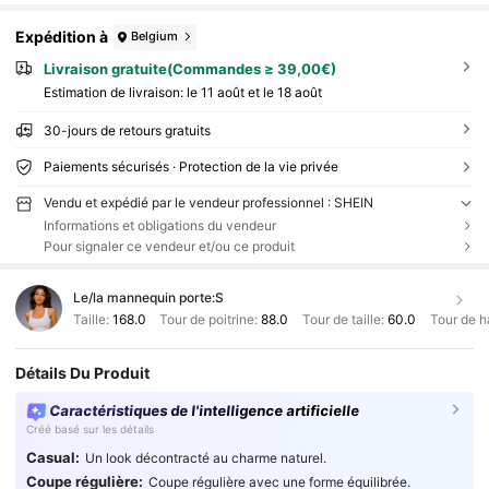
Expédition à
Belgium
Livraison gratuite(Commandes ≥ 39,00€)
Estimation de livraison:
le 11 août et le 18 août
30-jours de retours gratuits
Paiements sécurisés · Protection de la vie privée
Vendu et expédié par le vendeur professionnel : SHEIN
Informations et obligations du vendeur
Pour signaler ce vendeur et/ou ce produit
Le/la mannequin porte:
S
Taille:
168.0
Tour de poitrine:
88.0
Tour de taille:
60.0
Tour de h
Détails Du Produit
Caractéristiques de l'intelligence artificielle
Créé basé sur les détails
Casual:
Un look décontracté au charme naturel.
Coupe régulière:
Coupe régulière avec une forme équilibrée.