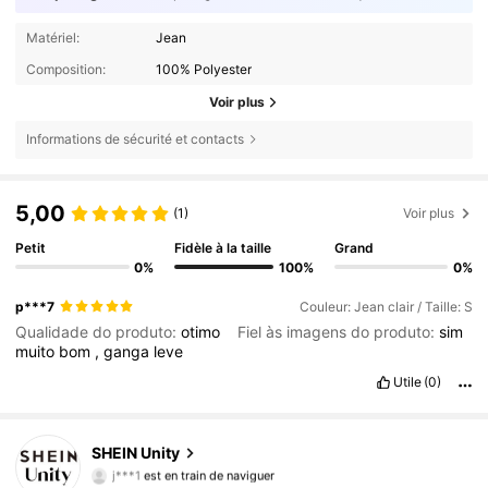
Matériel:
Jean
Composition:
100% Polyester
Voir plus
Informations de sécurité et contacts
5,00
(1)
Voir plus
Petit
Fidèle à la taille
Grand
0%
100%
0%
p***7
Couleur: Jean clair / Taille: S
Qualidade do produto:
otimo
Fiel às imagens do produto:
sim
muito
bom
,
ganga
leve
Utile
(0)
545K Suiveurs
4,81
SHEIN Unity
j***1
est en train de naviguer
545K Suiveurs
4,81