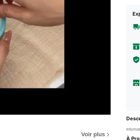
Exp
Descr
Informat
Voir plus
À Pr