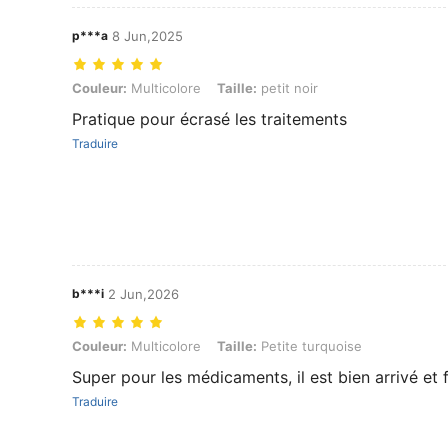
p***a
8 Jun,2025
Couleur: Multicolore, Taille: petit noir
Couleur:
Multicolore
Taille:
petit noir
Pratique pour écrasé les traitements
Traduire
b***i
2 Jun,2026
Couleur: Multicolore, Taille: Petite turquoise
Couleur:
Multicolore
Taille:
Petite turquoise
Super pour les médicaments, il est bien arrivé et fa
Traduire