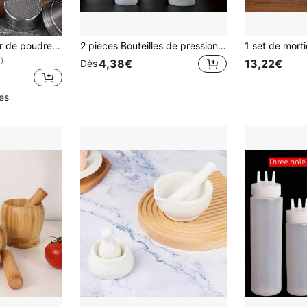
1 pièce Distributeur de poudre en acier inoxydable avec tamis, pot à épices, poivrier, passoire à café et à farine
2 pièces Bouteilles de pression pour condiments, distributeur de sauce tomate/vinaigrette, bouteilles de pression en plastique pour condiments de cuisine
)
4,38€
13,22€
Dès
les