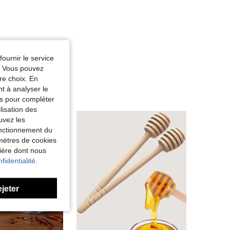
fournir le service
e. Vous pouvez
re choix. En
nt à analyser le
tés pour compléter
lisation des
uvez les
fonctionnement du
amètres de cookies
nière dont nous
fidentialité.
ejeter