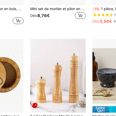
1 Set Mortier et pilon en bois, bol à avocat en bambou, mortier à ail en coquille, presse-poivre, hachoir à viande, broyeur, hachoir, concasseur, mortier en pierre, outils de mélange de cuisine, cuisine, fournitures de cuisine, aliments, cuisson, assaisonnement, épices, poivre, ail, sel, rangement, fête, décoration de pièce
Mini set de mortier et pilon en céramique blanche, broyeur de pilules complet, également adapté pour moudre les épices, les herbes. Bol de broyage en céramique, broyeur en porcelaine
1 pièce, Bouteille à presser, Bouteille à sauce, Bouteille à condiment à presser,
-1%
8,76€
(
Dès
3,54€
Dès
3