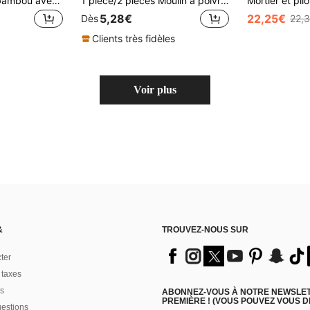
Boîte à épices en bambou avec cuillère et couvercle rotatif. Pot à épices en bambou avec aimant et aspiration. Boîte à sel individuelle. Alimentation, cuisine, cuisson, assaisonnement, épice, fête, voyage, articles de cuisine, ustensiles de cuisine, accessoires de cuisine.
1 pièce/2 pièces Moulin à poivre et broyeur à sel en bois, bocal à épices
5,28€
22,25€
Dès
22,
Clients très fidèles
Voir plus
&
TROUVEZ-NOUS SUR
ter
 taxes
s
ABONNEZ-VOUS À NOTRE NEWSLETT
PREMIÈRE ! (VOUS POUVEZ VOUS 
uestions