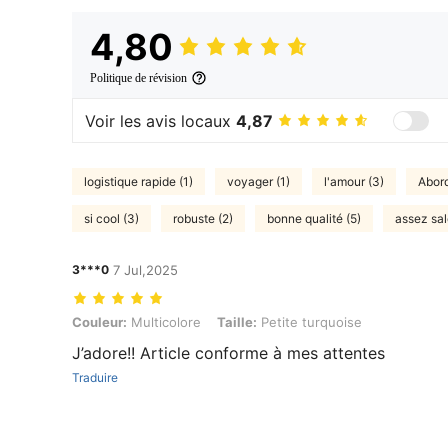
4,80
Politique de révision
Voir les avis locaux
4,87
logistique rapide (1)
voyager (1)
l'amour (3)
Abord
si cool (3)
robuste (2)
bonne qualité (5)
assez sal
3***0
7 Jul,2025
Couleur: Multicolore, Taille: Petite turquoise
Couleur:
Multicolore
Taille:
Petite turquoise
J’adore!! Article conforme à mes attentes
Traduire