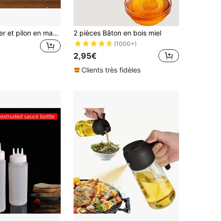
1 set de mortier et pilon en marbre de 3,5 pouces, convient pour broyer les pilules, les épices, l'ail, un petit bol à moudre, fournitures de cuisine (blanc, noir)
2 pièces Bâton en bois miel
(1000+)
2,95€
Clients très fidèles