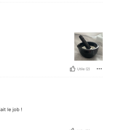
Utile (2)
it le job !