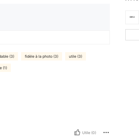
able (3)
fidèle à la photo (3)
utile (3)
e (1)
Utile (0)