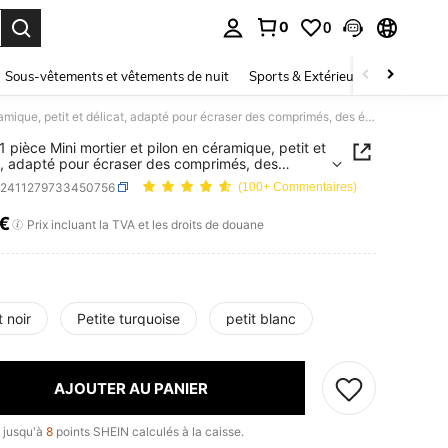
0
0
ouver. Press Enter to select.
Sous-vêtements et vêtements de nuit
Sports & Extérieur
Enfants
GDCZ 1 pièce Mini mortier et pilon en céramique, petit et délicat, adapté pour écraser des comprimés, des épices, de l'ail dans la cuisine de la maison, compatible lave-vaisselle
 pièce Mini mortier et pilon en céramique, petit et
t, adapté pour écraser des comprimés, des
, de l'ail dans la cuisine de la maison, compatible
h2411279733450756
(100+ Commentaires)
isselle
1€
ICE AND AVAILABILITY
Prix incluant la TVA et les droits de douane
t noir
Petite turquoise
petit blanc
AJOUTER AU PANIER
 jusqu'à
8
points SHEIN calculés à la caisse.