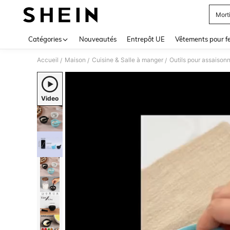
Morti
Use up 
Catégories
Nouveautés
Entrepôt UE
Vêtements pour 
Accueil
Maison
Cuisine & Salle à manger
Outils pour assaison
/
/
/
Video