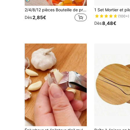
2/4/8/12 pièces Bouteille de pressage d'assaisonnement portable, mini bouteille de sauce translucide pour le camping en plein air
(100+)
2,85€
Dès
8,48€
Dès