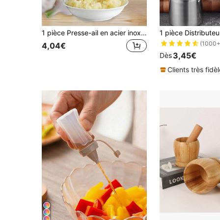
1 pièce Presse-ail en acier inoxydable,Presse-ail manuel,Presse-gingembre,Gadgets de cuisine,Outil presse-ail professionnel et résistant à la rouille,Facile à presser,Facile à nettoyer,Outils pour légumes et fruits,Pour hôtels,restaurants,ustensiles de cuisine et outils d'assaisonnement.
(1000+
4,04€
3,45€
Dès
Clients très fidè