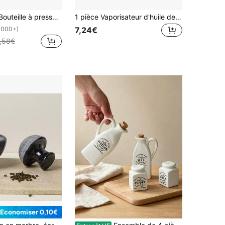
 Bouteille à condiment à 3 trous, Salade, Barbecue, Cuisson, Camping, Ustensiles de cuisine Bouteille pour vinaigrette, sauce tomate, assaisonnement
1 pièce Vaporisateur d'huile de cuisine 2-en-1 (bouteille en verre), distributeur et vaporisateur d'huile d'olive pour friteuse à air, salade, friture, grillage et cuisson au four
7,24€
1000+)
,58€
Économiser 0,10€