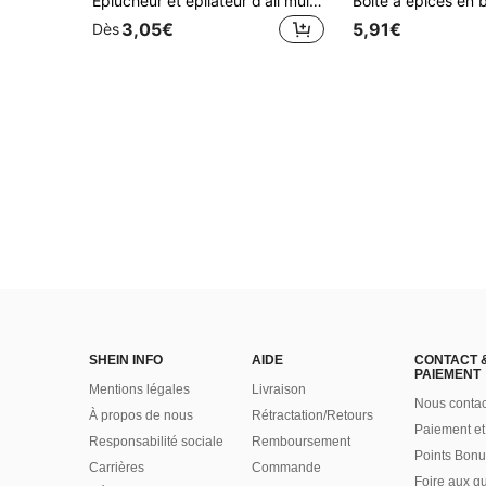
Éplucheur et épilateur d'ail multifonctionnel en acier inoxydable - Manche ergonomique, facile à nettoyer, convient pour la préparation de l'ail, des oignons, des pommes de terre, des légumes - Cadeau idéal pour les cuisiniers à domicile et les cuisines professionnelles
3,05€
5,91€
Dès
SHEIN INFO
AIDE
CONTACT 
PAIEMENT
Mentions légales
Livraison
Nous contac
À propos de nous
Rétractation/Retours
Paiement et
Responsabilité sociale
Remboursement
Points Bonu
Carrières
Commande
Foire aux q