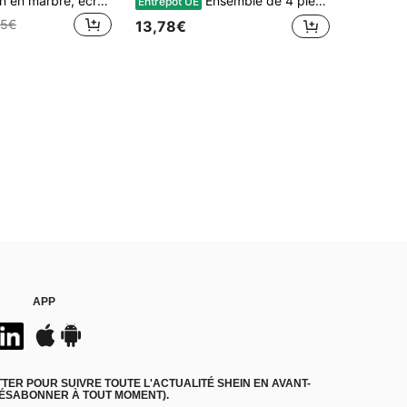
Mortier et pilon en marbre, écraseur de pilule et moulin à épices, 3,8 pouces, 0,5 tasse, haute efficacité de broyage, facile et sans effort (noir)
Ensemble de 4 pièces Bouteilles d'assaisonnement de cuisine, Bouteilles d'huile, Distributeur d'huile en céramique, Pot étanche, Bouteille d'huile vintage, Pot à épices, Pot à vinaigre, Cuisine, Extérieur, Barbecue, Camping, Pique-nique, Ustensiles de cuisine, Outils de cuisine
Entrepôt UE
35€
13,78€
APP
ER POUR SUIVRE TOUTE L'ACTUALITÉ SHEIN EN AVANT-
DÉSABONNER À TOUT MOMENT).