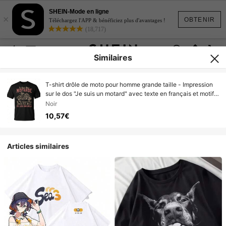
SHEIN-Mode en ligne
×
OBTENIR
Téléchargez l'APP & bénéficiez plus d'avantages !
(18,717)
Similaires
T-shirt drôle de moto pour homme grande taille - Impression
sur le dos "Je suis un motard" avec texte en français et motif
de motard - Tissu 100% respirant, t-shirt décontracté
Noir
confortable à col rond et manches courtes pour les
10,57€
passionnés de moto - Humoristique
Articles similaires