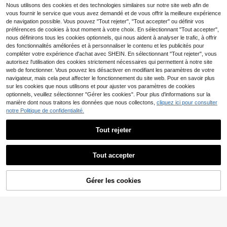
s, élastique. Style boyfriend, sport
9
e sport, t-shirts de base style petit a
Nous utilisons des cookies et des technologies similaires sur notre site web afin de
Dès
,32€
-1%
9,49€
d'été pour hommes
mi, hauts de compression
vous fournir le service que vous avez demandé et de vous offrir la meilleure expérience
de navigation possible. Vous pouvez "Tout rejeter", "Tout accepter" ou définir vos
préférences de cookies à tout moment à votre choix. En sélectionnant "Tout accepter",
nous définirons tous les cookies optionnels, qui nous aident à analyser le trafic, à offrir
des fonctionnalités améliorées et à personnaliser le contenu et les publicités pour
T-shirt hippie avec sign
Entrepôt UE
11
compléter votre expérience d'achat avec SHEIN. En sélectionnant "Tout rejeter", vous
e de paix et amour en tie-dye
,55€
autorisez l'utilisation des cookies strictement nécessaires qui permettent à notre site
web de fonctionner. Vous pouvez les désactiver en modifiant les paramètres de votre
navigateur, mais cela peut affecter le fonctionnement du site web. Pour en savoir plus
sur les cookies que nous utilisons et pour ajuster vos paramètres de cookies
optionnels, veuillez sélectionner "Gérer les cookies". Pour plus d'informations sur la
manière dont nous traitons les données que nous collectons,
cliquez ici pour consulter
notre Politique de confidentialité.
T-shirt graphique de l'al
Entrepôt UE
T-shirt en coton avec gr
Entrepôt UE
13
bum "Jefe" du rappeur français Nin
,28€
13
aphique du rappeur PLK-Polak pour
ho pour hommes et femmes, t-shirt
,33€
Tout rejeter
hommes et femmes, t-shirts mode h
de musique pop, t-shirt vintage en
ip-hop musique pop, t-shirts décont
coton décontracté, Top d'été unise
Afficher les articles similaires en stock
Voir tout
ractés vintage pour hommes, street
xe
wear
Tout accepter
Désolés, ce produit est épuisé.
34
Sport MetroGents
Gérer les cookies
EN RUPTURE DE STOCK
T-shirt homme mode ma
Entrepôt UE
Sport MetroGents T-shirt de sport à
12
rque fitness coupe slim imprimé voi
7
manches courtes avec bordure con
,45€
Dès
,99€
ture japonaise Impreza GC8 en cot
trastée pour hommes
on, streetwear