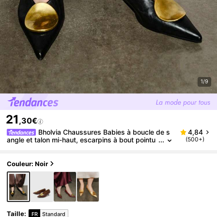
1/9
21
,30€
Bholvia Chaussures Babies à boucle de s
4,84
angle et talon mi-haut, escarpins à bout pointu
(500+)
et talons fins pour femmes, mules
Couleur: Noir
Taille
:
FR
Standard