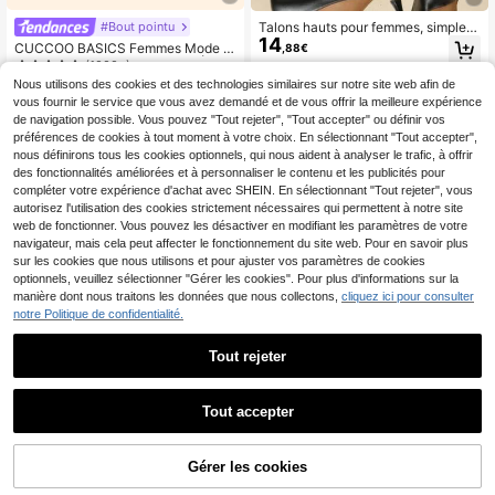
Talons hauts pour femmes, simples
#Bout pointu
14
et discrets pour toutes les saisons,
CUCCOO BASICS Femmes Mode N
,88€
chaussures élégantes de navette p
oir Tissu Sangle Arrière Talon Épais
(1000+)
our les vacances, les fêtes, le burea
Orteil Pointu en PU Décontracté Tra
18
Nous utilisons des cookies et des technologies similaires sur notre site web afin de
u, la mode décontractée, bout point
,68€
vail Rendez-vous Fête Vacances Pl
vous fournir le service que vous avez demandé et de vous offrir la meilleure expérience
u, style coréen polyvalent
ates
de navigation possible. Vous pouvez "Tout rejeter", "Tout accepter" ou définir vos
préférences de cookies à tout moment à votre choix. En sélectionnant "Tout accepter",
nous définirons tous les cookies optionnels, qui nous aident à analyser le trafic, à offrir
des fonctionnalités améliorées et à personnaliser le contenu et les publicités pour
compléter votre expérience d'achat avec SHEIN. En sélectionnant "Tout rejeter", vous
autorisez l'utilisation des cookies strictement nécessaires qui permettent à notre site
web de fonctionner. Vous pouvez les désactiver en modifiant les paramètres de votre
navigateur, mais cela peut affecter le fonctionnement du site web. Pour en savoir plus
sur les cookies que nous utilisons et pour ajuster vos paramètres de cookies
optionnels, veuillez sélectionner "Gérer les cookies". Pour plus d'informations sur la
manière dont nous traitons les données que nous collectons,
cliquez ici pour consulter
notre Politique de confidentialité.
Tout rejeter
7
Tout accepter
Escarpins élégants et formels pour f
4
emmes, marron café, bout pointu, e
#2 BEST-SELLERS
de Brun café Femmes Pompes
nrobé, talons épais, talons hauts, st
(1000+)
Escarpins à bout pointu
Entrepôt UE
yle slingback à la mode
Gérer les cookies
AJOUTER AU PANIER
17
21
et talons stilettos hauts pour femme
,53€
,12€
s, élégants, à talons de chaton, pour