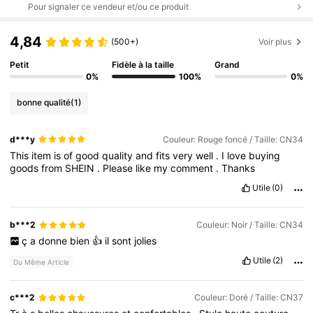
Pour signaler ce vendeur et/ou ce produit
4,84
(500+)
Voir plus
Petit
Fidèle à la taille
Grand
0%
100%
0%
bonne qualité
(1)
d***y
Couleur: Rouge foncé / Taille: CN34
This
item
is
of
good
quality
and
fits
very
well
.
I
love
buying
goods
from
SHEIN
.
Please
like
my
comment
.
Thanks
Utile
(0)
b***2
Couleur: Noir / Taille: CN34
ç
a
donne
bien
👍
il
sont
jolies
Utile
(2)
Du Même Article
c***2
Couleur: Doré / Taille: CN37