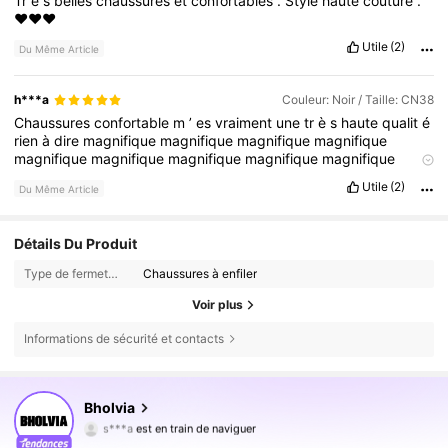
Tr
è
s
belles
chaussures
et
confortables
.
Style
haute
couture
.
❤️❤️❤️
Utile
(2)
Du Même Article
h***a
Couleur: Noir / Taille: CN38
Chaussures
confortable
m
’
es
vraiment
une
tr
è
s
haute
qualit
é
rien
à
dire
magnifique
magnifique
magnifique
magnifique
magnifique
magnifique
magnifique
magnifique
magnifique
magnifique
magnifique
magnifique
magnifique
magnifique
Utile
(2)
Du Même Article
magnifique
magnifique
magnifique
magnifique
magnifique
magnifique
magnifique
magnifique
magnifique
Détails Du Produit
Type de fermeture:
Chaussures à enfiler
Voir plus
Informations de sécurité et contacts
Bholvia
13K Suiveurs
4,70
s***a
est en train de naviguer
13K Suiveurs
4,70