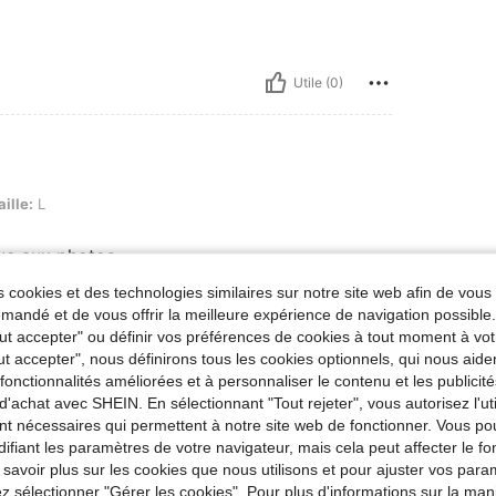
Utile (0)
aille:
L
que aux photos
 cookies et des technologies similaires sur notre site web afin de vous 
andé et de vous offrir la meilleure expérience de navigation possibl
Tout accepter" ou définir vos préférences de cookies à tout moment à vot
Utile (0)
ut accepter", nous définirons tous les cookies optionnels, qui nous aide
es fonctionnalités améliorées et à personnaliser le contenu et les publici
'avis
d'achat avec SHEIN. En sélectionnant "Tout rejeter", vous autorisez l'uti
nt nécessaires qui permettent à notre site web de fonctionner. Vous po
ifiant les paramètres de votre navigateur, mais cela peut affecter le 
 savoir plus sur les cookies que nous utilisons et pour ajuster vos par
lez sélectionner "Gérer les cookies". Pour plus d'informations sur la ma