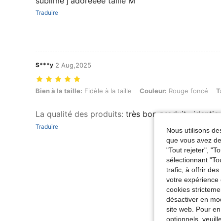
sublime j'adoreeee taille M
Traduire
S***y
2 Aug,2025
Bien à la taille: Fidèle à la taille, Couleur: Rouge foncé, Taille: L
Bien à la taille:
Fidèle à la taille
Couleur:
Rouge foncé
T
La qualité des produits
:
très bon produit , identi
Traduire
Nous utilisons des
que vous avez dem
"Tout rejeter", "
sélectionnant "To
trafic, à offrir d
Voir Plus D
votre expérience 
cookies stricteme
désactiver en mod
site web. Pour en
optionnels, veuil