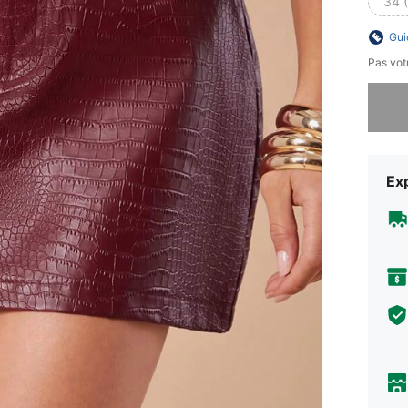
34 
Gui
Pas votr
Désolés,
Exp