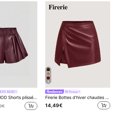
6
EIN MOD
Firerie
 anniversaire, invité de mariage, concert, fête, chic. Shorts plissés à taille haute pour femmes, shorts plissés aspect chic rouge vin, shorts bourgogne
Firerie Bottes d'hiver chaudes pour hommes avec tige résistante à l'eau, doublure thermique, semelle épaisse pour le confort et l'antidérapance. Convient aux loisirs et sports extérieurs.
14,49€
39€