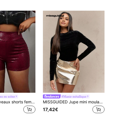
ez en scène
#Manie métallique
Slaydiva Nouveaux shorts femme style décontracté printemps/été, coupe slim, imprimé léopard rouge texturé en PU. Convient pour les vacances, le Nouvel An, les rendez-vous, la Saint-Valentin, les fêtes, les sorties, les clubs sexy, les boîtes de nuit, les courses. Carnavals, festivals de musique, concerts, rue
MISSGUIDED Jupe mini moulante métallique futuriste Y2K, style casual chic
17,42€