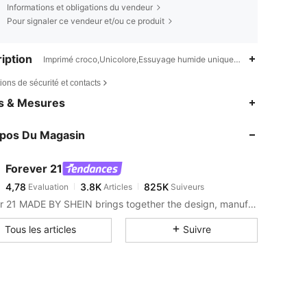
Informations et obligations du vendeur
Pour signaler ce vendeur et/ou ce produit
iption
Imprimé croco,Unicolore,Essuyage humide uniquement,58% Polyuré
ions de sécurité et contacts
4,78
3.8K
825K
es & Mesures
4,78
3.8K
825K
opos Du Magasin
4,78
3.8K
825K
4,78
3.8K
825K
Forever 21
4,78
3.8K
825K
Evaluation
Articles
Suiveurs
i***0
est en train de naviguer
4,78
3.8K
825K
Forever 21 MADE BY SHEIN brings together the design, manufacturing, and selling expertise of Shein for this co-branded collection of clothing and accessories.
4,78
3.8K
825K
Tous les articles
Suivre
4,78
3.8K
825K
4,78
3.8K
825K
4,78
3.8K
825K