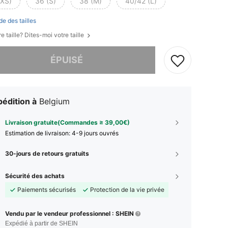
(XS)
36 (S)
38 (M)
40/42 (L)
de des tailles
e taille? Dites-moi votre taille
 ce produit est épuisé.
ÉPUISÉ
édition à
Belgium
Livraison gratuite(Commandes ≥ 39,00€)
Estimation de livraison:
4-9 jours ouvrés
30-jours de retours gratuits
Sécurité des achats
Paiements sécurisés
Protection de la vie privée
Vendu par le vendeur professionnel : SHEIN
Expédié à partir de SHEIN