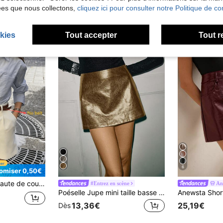
ées que nous collectons,
cliquez ici pour consulter notre Politique de con
kies
Tout accepter
Tout r
6
omiser 0,50€
rintemps/été, assorti de manière décontractée pour la Saint-Valentin, chic & élégant
#Entrez en scène
An
Poéselle Jupe mini taille basse ajustée, jupe métallisé, jupe d'automne, jupe de fête, jupe de concert pour femmes, jupe de fête mini étincelante, jupe mini pour une sortie scintillante et élégante, jupe de Noël
13,36€
25,19€
Dès