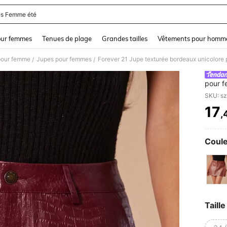
s Femme été
and down arrow keys to navigate search Dernière recherche and Rechercher et Tr
our femmes
Tenues de plage
Grandes tailles
Vêtements pour homm
pour femme
Jupes pour femmes
/
/
pour f
Nouvel
SKU: s
17
,
PR
Coule
Taille