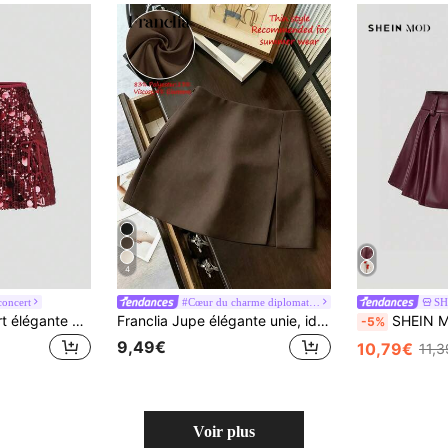
4
concert
#Cœur du charme diplomatique
SH
Sweetra Jupe-short élégante et à la mode pour femmes avec sequins multicolores
Franclia Jupe élégante unie, idéale pour le travail, les trajets quotidiens, un look romantique vintage, un style streetwear décontracté, un rendez-vous, un dîner, les vacances et les réunions. Sa fente latérale mode et sexy est parfaite pour le printemps et l'été.
SHEIN MOD Shorts plissés unicolore pour femmes, brunch, thé, concert country,
-5%
9,49€
10,79€
11,
Voir plus