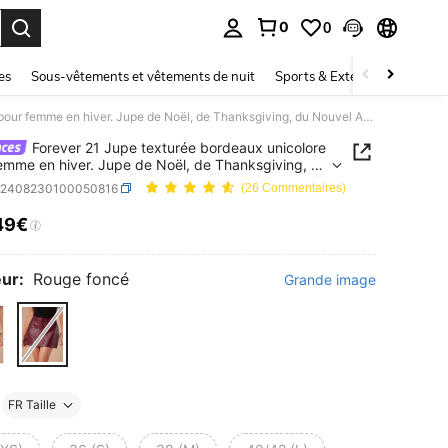
0
0
ouver. Press Enter to select.
es
Sous-vêtements et vêtements de nuit
Sports & Extérieur
Enfant
Forever 21 Jupe texturée bordeaux unicolore pour femme en hiver. Jupe de Noël, de Thanksgiving, du Nouvel An, d'anniversaire - Jupe bordeaux essentielle
Forever 21 Jupe texturée bordeaux unicolore
emme en hiver. Jupe de Noël, de Thanksgiving, du
 An, d'anniversaire - Jupe bordeaux essentielle
z2408230100050816
(26 Commentaires)
49€
ICE AND AVAILABILITY
ur:
Rouge foncé
Grande image
FR Taille