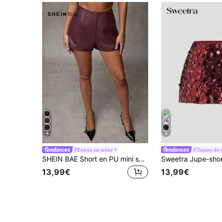
4
8
#Entrez en scène
#Tenues de 
SHEIN BAE Short en PU mini sexy bordeaux vintage pour femmes, convient pour les fêtes, Halloween, Noël, Thanksgiving, tenue de bureau sexy de sirène
13,99€
13,99€