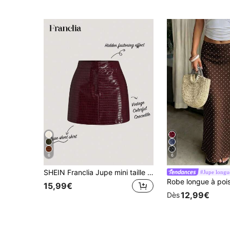
6
6
SHEIN Franclia Jupe mini taille basse ajustée, jupe , automne, bordeaux, vacances, performance sur scène pour femmes, jupe bordeaux style français, jupe marron, jupe courte de type A, jupe motif peau de crocodile, jupe rouge, jupe vin, jupes pour femmes, tenues de fête, jupe-short, jupes taille haute pour femmes
#Jupe longu
15,99€
12,99€
Dès