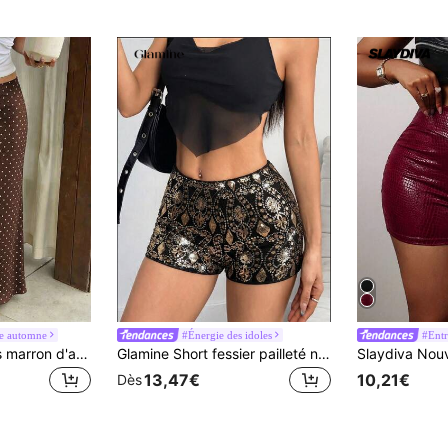
e automne
#Énergie des idoles
#Entr
Robe longue à pois marron d'automne pour femmes Vellofy, taille haute, ourlet sirène, décontractée et élégante, convient pour le travail, les rendez-vous, les fêtes, la rentrée scolaire
Glamine Short fessier pailleté noir et or, short moulant mi-taille pailleté style années 70 d'été avec doublure douce, tenue de club Ibiza, soirée clubbing, fête, festival
13,47€
10,21€
Dès