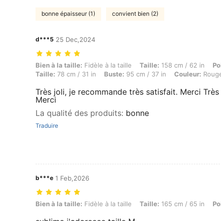
bonne épaisseur (1)
convient bien (2)
d***5
25 Dec,2024
Bien à la taille: Fidèle à la taille, Taille: 158 cm / 62 in, Poids: 59 k
Bien à la taille:
Fidèle à la taille
Taille:
158 cm / 62 in
Po
Taille:
78 cm / 31 in
Buste:
95 cm / 37 in
Couleur:
Rouge
Très joli, je recommande très satisfait. Merci Très 
Merci
La qualité des produits
:
bonne
Traduire
b***e
1 Feb,2026
Bien à la taille: Fidèle à la taille, Taille: 165 cm / 65 in, Poids: 50 kg
Bien à la taille:
Fidèle à la taille
Taille:
165 cm / 65 in
Po