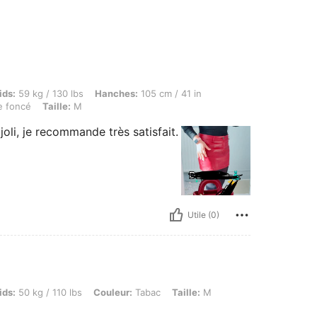
g / 130 lbs, Hanches: 105 cm / 41 in, Taille: 78 cm / 31 in, Buste: 95 cm / 37 in, Coul
ids:
59 kg / 130 lbs
Hanches:
105 cm / 41 in
 foncé
Taille:
M
joli, je recommande très satisfait.
Utile (0)
 / 110 lbs, Couleur: Tabac, Taille: M
ids:
50 kg / 110 lbs
Couleur:
Tabac
Taille:
M