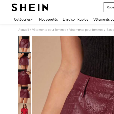
Robe
Use up 
Catégories
Nouveautés
Livraison Rapide
Vêtements p
Accueil
Vêtements pour femmes
Vêtements pour femmes
Bas 
/
/
/