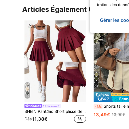
traitons les donn
Articles Également Consultés
Gérer les coo
13
23
Écon
Shorts taille haute de couleur unie, convient pour les trajets quotidiens et les vacances de p
Pariaura
-3%
SHEIN PariChic Short plissé de couleur unie décontracté pour l'été
13,49€
13,99€
11,38€
Dès