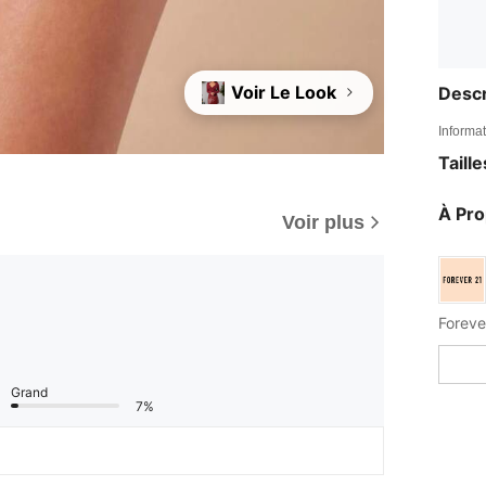
Voir Le Look
Descr
Informat
Taill
À Pr
Voir plus
Grand
7%