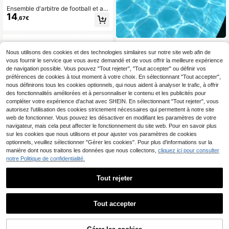
Ensemble d'arbitre de football et ac
14
cessoires, comprenant un carnet
,67€
d'arbitre, un tableau tactique, un siff
let, un sélecteur de pile ou face, des
cartons rouges/jaunes, un brassard
de capitaine et un diagramme de ter
10 pièces/30 pièces Sifflet multifon
2
rain de football d'entraînement/mat
ctionnel en acier inoxydable - Siffle
Nous utilisons des cookies et des technologies similaires sur notre site web afin de
Dès
,75€
ch/jeu (équipement d'arbitre portabl
t d'urgence à haute tonalité - Sifflet
vous fournir le service que vous avez demandé et de vous offrir la meilleure expérience
e)
de survie pour le cou en extérieur -
de navigation possible. Vous pouvez "Tout rejeter", "Tout accepter" ou définir vos
Sifflet d'arbitre de sport
préférences de cookies à tout moment à votre choix. En sélectionnant "Tout accepter",
nous définirons tous les cookies optionnels, qui nous aident à analyser le trafic, à offrir
des fonctionnalités améliorées et à personnaliser le contenu et les publicités pour
compléter votre expérience d'achat avec SHEIN. En sélectionnant "Tout rejeter", vous
autorisez l'utilisation des cookies strictement nécessaires qui permettent à notre site
web de fonctionner. Vous pouvez les désactiver en modifiant les paramètres de votre
navigateur, mais cela peut affecter le fonctionnement du site web. Pour en savoir plus
sur les cookies que nous utilisons et pour ajuster vos paramètres de cookies
optionnels, veuillez sélectionner "Gérer les cookies". Pour plus d'informations sur la
manière dont nous traitons les données que nous collectons,
cliquez ici pour consulter
Ensemble de cartes de score de gol
7
f avec motif crocodile, carte de scor
notre Politique de confidentialité.
,48€
e de terrain de football, carte de rés
ultat de compétition
Tout rejeter
Tout accepter
Désolés, ce produit est épuisé.
27 pièces Set de tableau magnétiqu