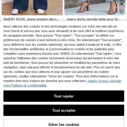
7
EMERY ROSE Jeans amples décont
Jeans droits grande taille pour fem
ractés et polyvalents à taille élastiq
mes avec fermeture éclair et poche
22
27
,49€
,99€
Nous utilisons des cookies et des technologies similaires sur notre site web afin de
ue pour femmes grandes tailles
s, pantalon long style rétro à stretch
moyen, convient pour l'automne dé
vous fournir le service que vous avez demandé et de vous offrir la meilleure expérience
contracté
de navigation possible. Vous pouvez "Tout rejeter", "Tout accepter" ou définir vos
préférences de cookies à tout moment à votre choix. En sélectionnant "Tout accepter",
nous définirons tous les cookies optionnels, qui nous aident à analyser le trafic, à offrir
des fonctionnalités améliorées et à personnaliser le contenu et les publicités pour
compléter votre expérience d'achat avec SHEIN. En sélectionnant "Tout rejeter", vous
autorisez l'utilisation des cookies strictement nécessaires qui permettent à notre site
web de fonctionner. Vous pouvez les désactiver en modifiant les paramètres de votre
navigateur, mais cela peut affecter le fonctionnement du site web. Pour en savoir plus
sur les cookies que nous utilisons et pour ajuster vos paramètres de cookies
optionnels, veuillez sélectionner "Gérer les cookies". Pour plus d'informations sur la
manière dont nous traitons les données que nous collectons,
cliquez ici pour consulter
notre Politique de confidentialité.
Tout rejeter
Tout accepter
11
Jeans évasés décontractés grande
#Deep blue denim
taille, élégants et à la mode pour l'e
25
Elaquor Jeans amples avec poches,
Gérer les cookies
AJOUTER AU PANIER
,99€
xtérieur, Halloween, Nouvel An, aut