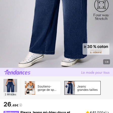
1/8
Soutiens-
Jeans
gorge de sport
grandes tailles
grande taille
2
Articles
pour femmes
26
,49€
Flexra Jeans mi-bleu doux et
4,61
(
100+
)