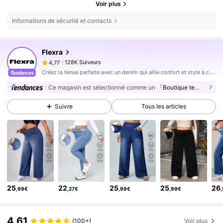
Voir plus
Informations de sécurité et contacts
128K Suiveurs
4,77
Flexra
128K Suiveurs
4,77
m***u
est en train de naviguer
128K Suiveurs
4,77
Créez la tenue parfaite avec un denim qui allie confort et style à chaque instant.
Ce magasin est sélectionné comme un
「Boutique tendance」
128K Suiveurs
4,77
128K Suiveurs
4,77
Suivre
Tous les articles
128K Suiveurs
4,77
128K Suiveurs
4,77
128K Suiveurs
4,77
128K Suiveurs
4,77
25
22
25
25
26
128K Suiveurs
4,77
,99€
,27€
,99€
,99€
128K Suiveurs
4,77
4,61
(100+)
Voir plus