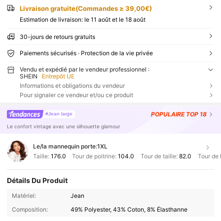
Livraison gratuite(Commandes ≥ 39,00€)
Estimation de livraison:
le 11 août et le 18 août
30-jours de retours gratuits
Paiements sécurisés · Protection de la vie privée
Vendu et expédié par le vendeur professionnel :
SHEIN
Entrepôt UE
Informations et obligations du vendeur
Pour signaler ce vendeur et/ou ce produit
POPULAIRE
TOP 18
#Jean large
Le confort vintage avec une silhouette glamour
Le/la mannequin porte:
1XL
Taille:
176.0
Tour de poitrine:
104.0
Tour de taille:
82.0
Tour de
Détails Du Produit
Matériel:
Jean
Composition:
49% Polyester, 43% Coton, 8% Élasthanne