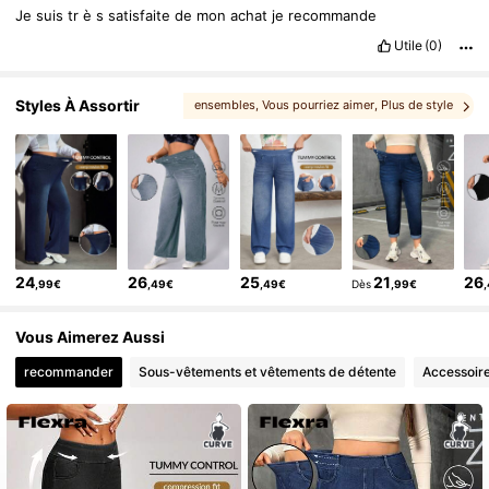
Je
suis
tr
è
s
satisfaite
de
mon
achat
je
recommande
Utile
(0)
Styles À Assortir
ensembles
, Vous pourriez aimer
, Plus de style
24
26
25
21
26
,99€
,49€
,49€
Dès
,99€
Vous Aimerez Aussi
recommander
Sous-vêtements et vêtements de détente
Accessoir