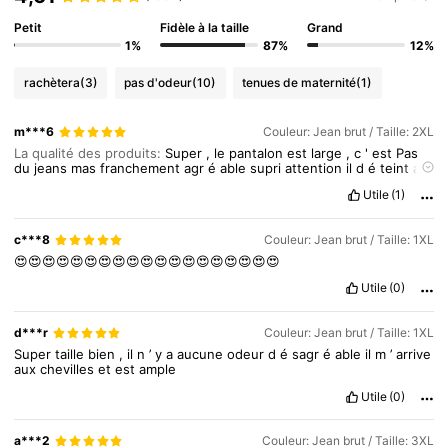
Petit
Fidèle à la taille
Grand
1%
87%
12%
rachètera
(3)
pas d'odeur
(10)
tenues de maternité
(1)
m***6
Couleur: Jean brut / Taille: 2XL
La qualité des produits:
Super
,
le
pantalon
est
large
,
c
'
est
Pas
du
jeans
mas
franchement
agr
é
able
supri
attention
il
d
é
teint
au
lavage
Utile
(1)
c***8
Couleur: Jean brut / Taille: 1XL
😍😍😍😍😍😍😍😍😍😍😍😍😍😍😍😍😍😍😍
Utile
(0)
d***r
Couleur: Jean brut / Taille: 1XL
Super
taille
bien
,
il
n
’
y
a
aucune
odeur
d
é
sagr
é
able
il
m
’
arrive
aux
chevilles
et
est
ample
Utile
(0)
a***2
Couleur: Jean brut / Taille: 3XL