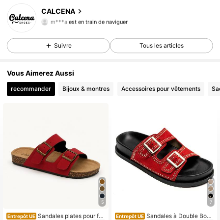
4.2K Suiveurs
4,84
CALCENA
m***a
est en train de naviguer
4.2K Suiveurs
4,84
4.2K Suiveurs
4,84
Suivre
Tous les articles
4.2K Suiveurs
4,84
4.2K Suiveurs
4,84
Vous Aimerez Aussi
recommander
Bijoux & montres
Accessoires pour vêtements
Sa
5
7
Sandales plates pour fe
Sandales à Double Bouc
Entrepôt UE
Entrepôt UE