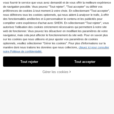
vous fournir le service que vous avez demandé et de vous offrir la meilleure expérience
de navigation possible. Vous pouvez "Tout rejeter", "Tout accepter" ou définir vos
préférences de cookies à tout moment à votre choix. En sélectionnant "Tout accepter",
nous définirons tous les cookies optionnels, qui nous aident à analyser le trafic, à offrir
des fonctionnalités améliorées et à personnaliser le contenu et les publicités pour
compléter votre expérience d'achat avec SHEIN. En sélectionnant "Tout rejeter", vous
autorisez l'utilisation des cookies strictement nécessaires qui permettent à notre site
web de fonctionner. Vous pouvez les désactiver en modifiant les paramètres de votre
navigateur, mais cela peut affecter le fonctionnement du site web. Pour en savoir plus
sur les cookies que nous utilisons et pour ajuster vos paramètres de cookies
optionnels, veuillez sélectionner "Gérer les cookies". Pour plus d'informations sur la
manière dont nous traitons les données que nous collectons,
cliquez ici pour consulter
notre Politique de confidentialité.
Tout rejeter
Tout accepter
Gérer les cookies
CRAQUEZ DES MAINTENANT
AJOUTER AU PANIER