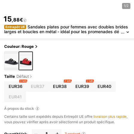
1/2
15
,88€
Sandales plates pour femmes avec doubles brides
Entrepôt UE
larges et boucles en métal - idéal pour les promenades dé
contractées, le style urbain et le confort quotidien
Couleur: Rouge
Taille
Défaut
1 left
2 left
2 left
EUR36
EUR37
EUR38
EUR39
EUR40
EUR41
À propos du stock
​Certains taille sont expédiés depuis Entrepôt UE offre
livraison plus rapide
,
vous pouvez vérifier après avoir sélectionné un produit spécifique.
Quantité(s):
7 restant