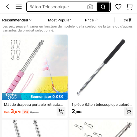
Bâton Drapeau
Mat Pour Drapeau
Recommended
Most Popular
Price
Filtre
Matrak
Les prix peuvent varier en fonction du modèle, de la couleur, de la taille ou d'autres
variantes du produit sélectionné.
Économiser 0,08€
Mât de drapeau portable rétractabl
1 pièce Bâton télescopique coloré e
e avec clip, mât de drapeau extérie
n plastique avec manchon en caout
3
2
Dès
,67€
-2%
3,75€
,98€
ur en acier inoxydable
chouc noir pour professeur d'école/
guide touristique, mât de drapeau