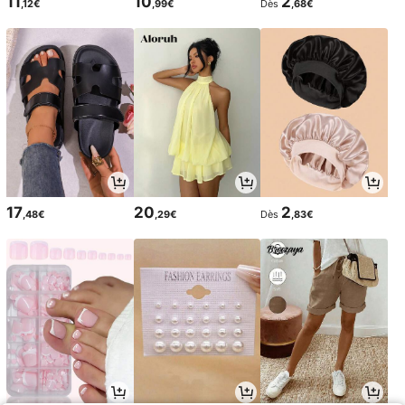
11
10
2
,12€
,99€
Dès
,68€
17
20
2
,48€
,29€
Dès
,83€