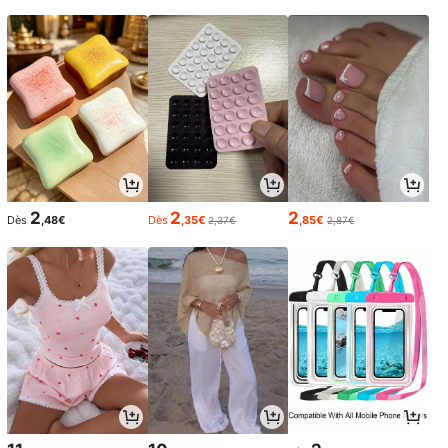
2
2
2
Dès
,48€
Dès
,35€
,85€
2,37€
2,87€