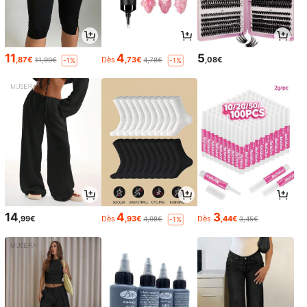
11
4
5
,87€
Dès
,73€
,08€
11,99€
4,78€
-1%
-1%
14
4
3
,99€
Dès
,93€
Dès
,44€
4,98€
3,45€
-1%