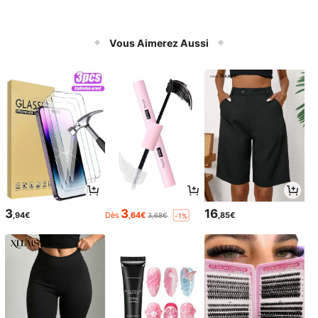
Vous Aimerez Aussi
3
3
16
,94€
Dès
,64€
,85€
3,68€
-1%