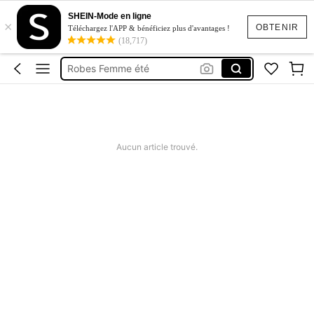
Maillot De Bain Femme
SHEIN-Mode en ligne
×
Squishy
OBTENIR
Téléchargez l'APP & bénéficiez plus d'avantages !
(18,717)
Maillot De Bain 2 Pieces
Robes Femme été
Short Femme été
Maillot De Bain Femme
Squishy
Aucun article trouvé.