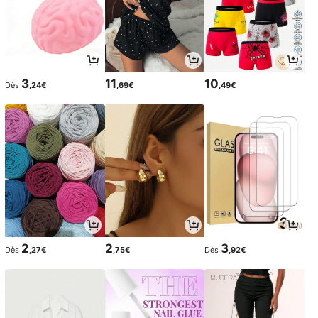
3
11
10
Dès
,24€
,69€
,49€
2
2
3
Dès
,27€
,75€
Dès
,92€