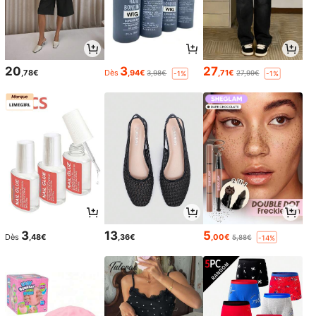
20
3
27
,78€
Dès
,94€
,71€
3,98€
27,99€
-1%
-1%
3
13
5
Dès
,48€
,36€
,00€
5,88€
-14%