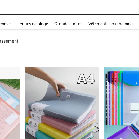
and down arrow keys to navigate search Dernière recherche and Rechercher et Tr
femmes
Tenues de plage
Grandes tailles
Vêtements pour hommes
lassement