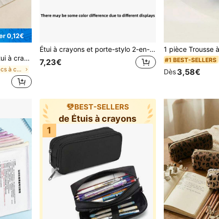
r 0,12€
#1 BEST-SELLERS
(100
Étui à crayons et porte-stylo 2-en-1 amovible, sac de rangement de grande capacité pour fournitures de bureau pour l'étude et le bureau
#1 BEST-SELLERS
#1 BEST-SELLERS
e en PU pour articles de papeterie, crayons et stylos. Cadeau
(100
(100
7,23€
#1 BEST-SELLERS
de Noir Sacs à crayons
3,58€
Dès
(100
BEST-SELLERS
de Étuis à crayons
1