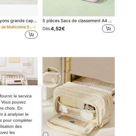
1 pièce Étui à crayons grande capacité avec décoration nœud papillon, motif floral mignon, pochette de rangement de bureau portable, organisateur de papeterie, trousse à crayons, sac scolaire
5 pièces Sacs de classement A4 grande capacité avec fermeture éclair, avec étiquettes de classification, en plastique PVC imperméable, peuvent classer les documents et les livres, convient pour l'école, la maison, le bureau, les trajets, les voyages - Conception portable, cadeau de rentrée scolaire, fournitures d'apprentissage, convient pour les livres, les copies d'examen, les sacs de rangement pour les devoirs, grande capacité / bureau / sacs de rangement pour les devoirs. À offrir aux personnes qui s'apprêtent à commencer l'école, fournitures scolaires, fournitures de bureau, cadeaux pour les enseignants, enseignants, salle de classe.,Rentrée scolaire
de Multicolore Sacs à crayons
4,52€
Dès
fournir le service
e. Vous pouvez
re choix. En
nt à analyser le
tés pour compléter
lisation des
uvez les