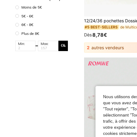
Moins de 5€
5€ - 6€
6€ - 8€
#5 BEST-SELLERS
Plus de 8€
8,78€
Dès
Min:
Max:
Ok
2
autres vendeurs
Nous utilisons des
que vous avez dem
"Tout rejeter", "
sélectionnant "To
trafic, à offrir d
votre expérience 
cookies stricteme