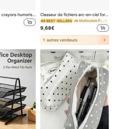
1 pièce Trousse à crayons humoristique et amusante avec thème graffiti de football 6,7 - Sac de rangement de papeterie de grande capacité - Organisateur de fournitures scolaires - Conception à rabat multicouche, pochette de rangement, fermeture éclair, sac de rangement durable, convient pour l'école, le bureau, les voyages, cadeau parfait, rentrée scolaire
Classeur de fichiers arc-en-ciel format A4, grande capacité, fournitures de bureau style coréen | Organisateur de documents coloré pour l'école, le collège, le travail, la maison et le bureau | Retour à l'école, papeterie et solutions de rangement pour les étudiants, les enseignants et les professionnels
de Multicolore Pochettes pour dossiers et pochette
#8 BEST-SELLERS
9,68€
1
autres vendeurs