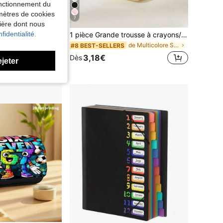
fonctionnement du
amètres de cookies
7
nière dont nous
fidentialité.
1 pièce Trousse à crayons grande capacité style japonais simple, sac de rangement multifonction, sac cosmétique pour femmes, sac de toilette, sac de papeterie pour étudiants, pochette à crayons, sac d'école
1 pièce Grande trousse à crayons/sac de rangement à motif macaron, sac de papeterie style Ins, peut être utilisé comme trousse à crayons portable/sac de rangement ou sac de maquillage, répond aux besoins des adolescents pour le bureau et les études, trousse à crayons de papeterie pour la rentrée scolaire
de Multicolore Sacs à crayons
#8 BEST-SELLERS
3,18€
Dès
ejeter