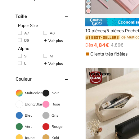
Taille
Économise
#1 BEST-SELLERS
Paper Size
(1000+)
#1 BEST-SELLERS
#1 BEST-SELLERS
A7
A6
(1000+)
(1000+)
B6
Voir plus
#1 BEST-SELLERS
4,84€
Dès
4,86€
(1000+)
Alpha
Clients très fidèles
S
M
L
Voir plus
Couleur
Multicolore
Noir
Blanc/Blanche
Rose
Bleu
Gris
Vert
Rouge
Jaune
Kaki