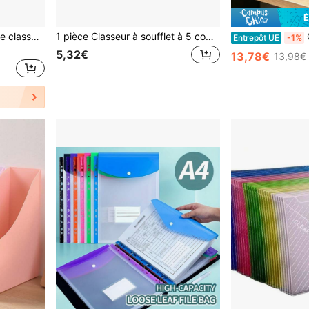
É
Lot de 5/8/10 pochettes de classement A4 en plastique épais - Pochettes transparentes à fermeture pression pour documents scolaires, pochettes de classement A4 en PP transparent à fermeture pression, pochettes de classement en plastique, pochettes de données imperméables couleur macaron, pochettes de classement de bureau Rangement de documents à la mode Matériau PP imperméable, idéal pour les étudiants et le bureau, rentrée scolaire, fournitures scolaires
1 pièce Classeur à soufflet à 5 compartiments pour étudiants, pochette de rangement transparente et mignonne pour sac de rangement multicouche format A4
Organ
Entrepôt UE
-1%
5,32€
13,78€
13,98€