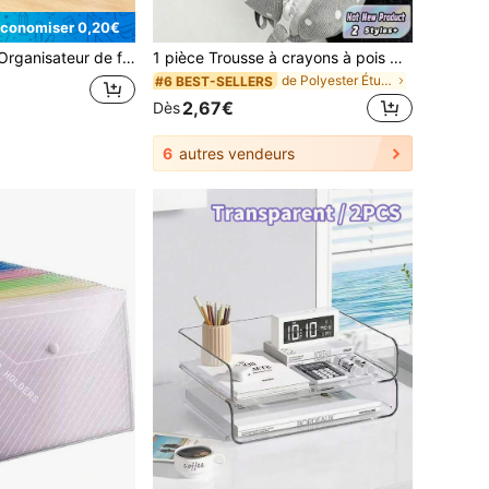
conomiser 0,20€
isateur de fichiers en maille métallique avec tiroirs, support de documents de bureau empilable à 3 niveaux, support de rangement de lettres en fer noir pour bureau & maison.
1 pièce Trousse à crayons à pois doux, sac à crayons à motif de pois noir et blanc à la mode, sac de rangement de papeterie grande capacité, convient pour les étudiants rentrée scolaire, rentrée scolaire
de Polyester Étuis à stylos, crayons et marqueurs
#6 BEST-SELLERS
2,67€
Dès
6
autres vendeurs