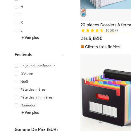
H
I
#10 BEST-SELLERS
K
(1000+)
L
#10 BEST-SELLERS
#10 BEST-SELLERS
(1000+)
(1000+)
5,64€
Voir plus
Dès
#10 BEST-SELLERS
(1000+)
Clients très fidèles
Festivals
Le jour du professeur
D'Autre
Noël
Fête des mères
Fête des infirmières
Ramadan
Voir plus
Gamme De Prix (EUR)