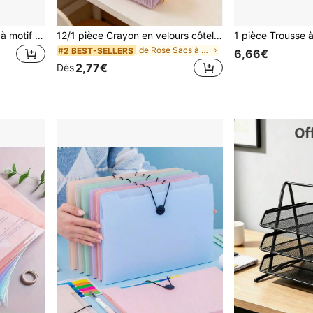
1 pièce Trousse à crayons à motif de blocs de couleurs rayés avec fermeture éclair lisse, pochette de rangement de papeterie spacieuse, fournitures scolaires de mode portables pour les étudiants, essentiels indispensables pour la rentrée scolaire
12/1 pièce Crayon en velours côtelé moelleux grande capacité, sac de papeterie en tissu doux et léger, pochette de rangement portable esthétique douce et décontractée pour les adolescentes, organisateur de papeterie pour l'école, les études, le bureau et les voyages, toutes saisons,
de Rose Sacs à crayons
#2 BEST-SELLERS
6,66€
2,77€
Dès