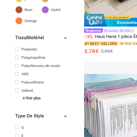
Brun
Violet
Orange
Économise
madeby BLANC
Haus Hana 1 pièce Étui à crayon simple et tridimensionnel, sac de rangement pour pinceaux de maquillage unisexe avec fermeture éclair. Sac de rangement pratique et pliabl
-3%
Tissu/matériel
#1 BEST-SELLERS
Polyester
3,78€
3,90€
Polypropylène
Polychlorures de vinyle
ABS
Polyuréthane
Oxford
Voir plus
Type De Style
G
E