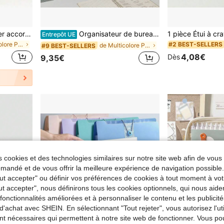
12/24/36 pochettes Dossier accordéon extensible, organisateur portable mensuel de factures/reçus fiscaux, sac de documents format A4 avec étiquettes vierges et colorées, convient pour l'école, la maison et le bureau, essentiel pour la classe, fournitures de rentrée scolaire
Organisateur de bureau multicouche à 4 colonnes, porte-dossiers multicolore, boîte de rangement pour dossiers/papiers 32*25cm, étagère de bureau pour étudiants, rentrée scolaire, fournitures scolaires, convient pour cadeau de remise des diplômes, cadeau d'enterrement de vie de jeune fille, cadeau de demoiselle d'honneur, cadeau de fête des pères, décoration d'Halloween, cadeau d'Halloween, cadeau de proposition de demoiselle d'honneur, faveur pour invités de mariage, décoration de fête d'anniversaire et articles de mariage, mariage, fête d'anniversaire
Entrepôt UE
de Multicolore Pochettes pour dossiers et pochette
#2 BEST-SELLERS
de Multicolore Pochettes pour dossiers et pochette
#9 BEST-SELLERS
4,08€
Dès
9,35€
 cookies et des technologies similaires sur notre site web afin de vous 
andé et de vous offrir la meilleure expérience de navigation possibl
Tout accepter" ou définir vos préférences de cookies à tout moment à vot
ut accepter", nous définirons tous les cookies optionnels, qui nous aide
es fonctionnalités améliorées et à personnaliser le contenu et les publici
d'achat avec SHEIN. En sélectionnant "Tout rejeter", vous autorisez l'uti
nt nécessaires qui permettent à notre site web de fonctionner. Vous po