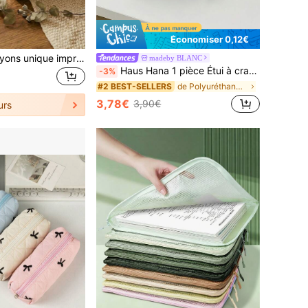
Économiser 0,12€
1 pièce Étui à crayons unique imprimé léopard est attrayant et élégant. Fabriqué en velours côtelé, il est multifonctionnel avec une doublure réutilisable. Il peut être utilisé comme étui à crayons pour étudiant, accessoire de bureau et d'étude pour les jeunes, ou comme cadeau de rentrée scolaire. Parfait pour la saison de la rentrée, c'est également un excellent cadeau surprise pour la Saint-Valentin, la Fête des Enseignants, le Nouvel An chinois et les anniversaires.
madeby BLANC
Haus Hana 1 pièce Étui à crayon simple et tridimensionnel, sac de rangement pour pinceaux de maquillage unisexe avec fermeture éclair. Sac de rangement pratique et pliable en PU pour articles de papeterie, crayons et stylos. Cadeau
-3%
de Polyuréthane (PU) Étuis à stylos, crayons et ma
#2 BEST-SELLERS
3,78€
3,90€
urs