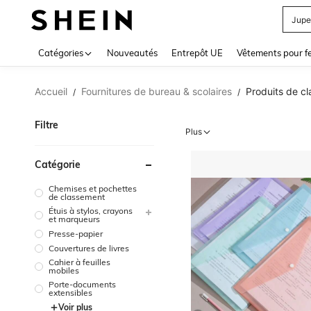
Jupe
Use up 
Catégories
Nouveautés
Entrepôt UE
Vêtements pour 
Accueil
Fournitures de bureau & scolaires
Produits de c
/
/
Filtre
Plus
Catégorie
Chemises et pochettes
de classement
Étuis à stylos, crayons
et marqueurs
Presse-papier
Couvertures de livres
Cahier à feuilles
mobiles
Porte-documents
extensibles
Voir plus