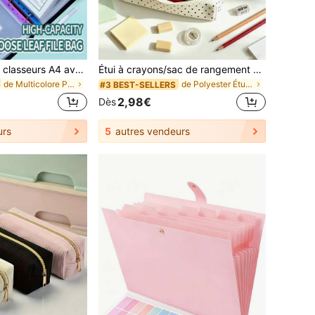
12 pièces Grands classeurs A4 avec anneaux et 11 trous, fabriqués en matériau PP moderne, avec boutons d'expansion et poches pour étiquettes, convient pour l'école, la maison, le bureau, les présences, les voyages - Design portable, rentrée scolaire, fournitures scolaires
Étui à crayons/sac de rangement de papeterie de style campus à pois - Conception multifonctionnelle de grande capacité, peut ranger les fournitures de bureau, également utilisé comme boîte à stylos multifonctionnelle créative ou sac de maquillage de voyage portable, essentiel pour les étudiants universitaires, convient aux étudiants et aux adultes pour une utilisation quotidienne.,Rentrée scolaire
de Multicolore Pochettes pour dossiers et pochette
de Polyester Étuis à stylos, crayons et marqueurs
#3 BEST-SELLERS
2,98€
Dès
urs
5
autres vendeurs