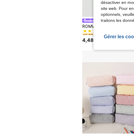
désactiver en mod
site web. Pour en
optionnels, veuil
traitons les donn
ROMWE
#5 BEST-SELLERS
(1000+)
#5 BEST-SELLERS
#5 BEST-SELLERS
Gérer les coo
(1000+)
(1000+)
4,48€
#5 BEST-SELLERS
(1000+)