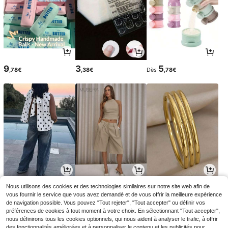
9
3
5
,78€
,38€
Dès
,78€
10
19
3
Nous utilisons des cookies et des technologies similaires sur notre site web afin de
,39€
,79€
Dès
,13€
10,49€
vous fournir le service que vous avez demandé et de vous offrir la meilleure expérience
de navigation possible. Vous pouvez "Tout rejeter", "Tout accepter" ou définir vos
préférences de cookies à tout moment à votre choix. En sélectionnant "Tout accepter",
nous définirons tous les cookies optionnels, qui nous aident à analyser le trafic, à offrir
des fonctionnalités améliorées et à personnaliser le contenu et les publicités pour