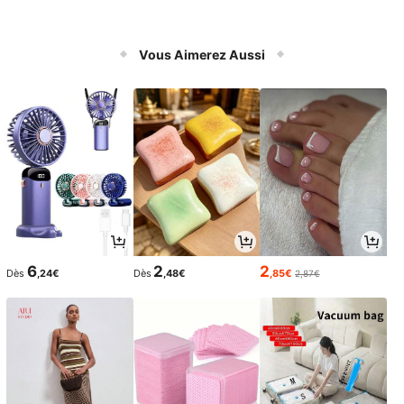
Vous Aimerez Aussi
6
2
2
Dès
,24€
Dès
,48€
,85€
2,87€