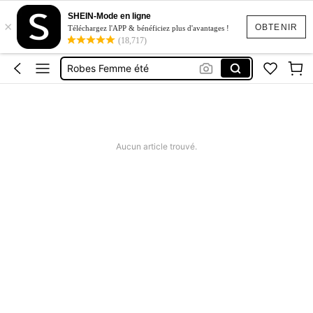
Maillot De Bain Femme
SHEIN-Mode en ligne
×
Squishy
OBTENIR
Téléchargez l'APP & bénéficiez plus d'avantages !
(18,717)
Maillot De Bain 2 Pieces
Robes Femme été
Short Femme été
Maillot De Bain Femme
Squishy
Aucun article trouvé.