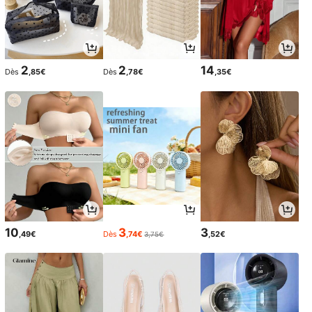
2
2
14
Dès
,85€
Dès
,78€
,35€
10
3
3
,49€
Dès
,74€
,52€
3,75€