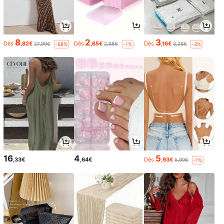
8
2
3
Dès
,82€
Dès
,65€
Dès
,16€
27,99€
2,68€
3,26€
-68%
-1%
-3%
16
4
5
,33€
,64€
Dès
,93€
5,99€
-1%