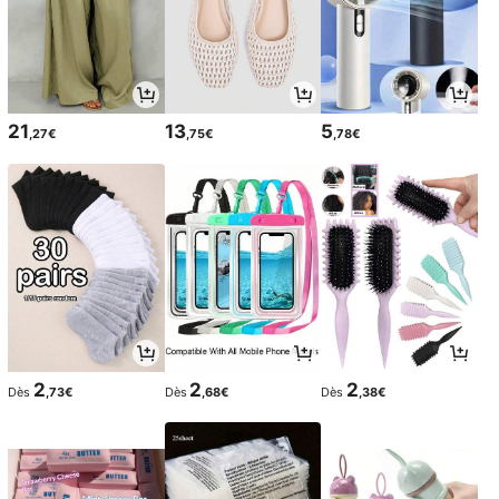
21
13
5
,27€
,75€
,78€
2
2
2
Dès
,73€
Dès
,68€
Dès
,38€