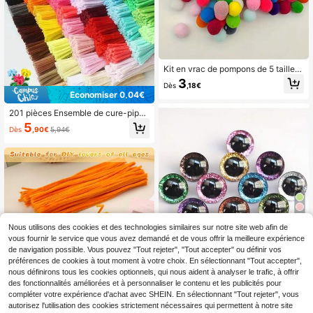
Kit en vrac de pompons de 5 tailles :
100/200/300/500/1000 pièces po
3
Dès
,18€
ur grands projets, activités familiale
Économiser 0,04€
s et projets de décoration intérieure
(0,8 cm 1 yard 1,5 cm 2 cm 2,5 cm 3
201 pièces Ensemble de cure-pipes
cm assortis)
d'artisanat, comprenant 200 pièces
5
Dès
,90€
5,94€
de cure-pipes et 1 bâton de colle, fo
urnitures d'artisanat de cure-pipes
en vrac, utilisé pour les décorations
d'artisanat créatif
4
Nous utilisons des cookies et des technologies similaires sur notre site web afin de
vous fournir le service que vous avez demandé et de vous offrir la meilleure expérience
Économiser 0,03€
de navigation possible. Vous pouvez "Tout rejeter", "Tout accepter" ou définir vos
préférences de cookies à tout moment à votre choix. En sélectionnant "Tout accepter",
2/10/20 pièces Yeux pailletés, Yeux
de poupée en plastique noir, 12/14/1
nous définirons tous les cookies optionnels, qui nous aident à analyser le trafic, à offrir
2
Dès
,54€
-1%
2,57€
6/18/20/25/30 mm, Yeux pailletés 3
des fonctionnalités améliorées et à personnaliser le contenu et les publicités pour
6
D avec rondelles, Convient pour le
compléter votre expérience d'achat avec SHEIN. En sélectionnant "Tout rejeter", vous
crochet, Grands yeux avec rondelle
autorisez l'utilisation des cookies strictement nécessaires qui permettent à notre site
100/200/300/500/1000 pièces En
s, Convient pour le crochet amiguru