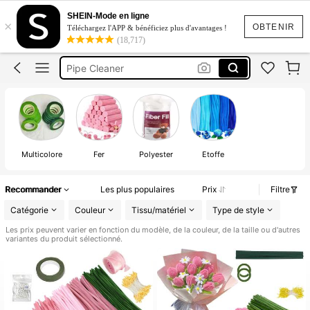
Fil Chenille
SHEIN-Mode en ligne
×
Feutrine
OBTENIR
Téléchargez l'APP & bénéficiez plus d'avantages !
(18,717)
Pipe Cleaner
Cure Pipe Chenille
Fil Chenille Lot
Fil Chenille
Multicolore
Fer
Polyester
Étoffe
Recommander
Les plus populaires
Prix
Filtre
Catégorie
Couleur
Tissu/matériel
Type de style
Les prix peuvent varier en fonction du modèle, de la couleur, de la taille ou d'autres
variantes du produit sélectionné.