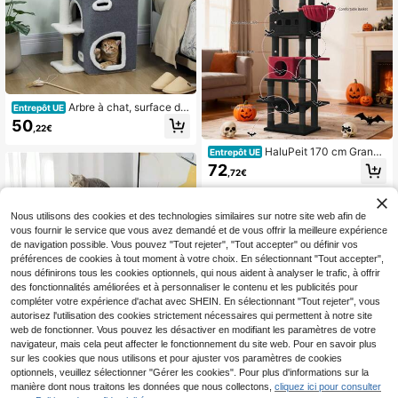
Arbre à chat, surface de
Entrepôt UE
couchage supérieure, maison à 2 ét
50
,22€
ages, poteaux en sisal, gris
HaluPeit 170 cm Grand
Entrepôt UE
Arbre à Chat, Tour à Chat pour Chat
72
,72€
s d'intérieur, avec Grand Perchoir, T
apis Lavable, 2 Niches Chats, 8 Grif
foirs, Ha, Pompons, Noir Rouge
Nous utilisons des cookies et des technologies similaires sur notre site web afin de
vous fournir le service que vous avez demandé et de vous offrir la meilleure expérience
de navigation possible. Vous pouvez "Tout rejeter", "Tout accepter" ou définir vos
préférences de cookies à tout moment à votre choix. En sélectionnant "Tout accepter",
nous définirons tous les cookies optionnels, qui nous aident à analyser le trafic, à offrir
des fonctionnalités améliorées et à personnaliser le contenu et les publicités pour
compléter votre expérience d'achat avec SHEIN. En sélectionnant "Tout rejeter", vous
autorisez l'utilisation des cookies strictement nécessaires qui permettent à notre site
web de fonctionner. Vous pouvez les désactiver en modifiant les paramètres de votre
navigateur, mais cela peut affecter le fonctionnement du site web. Pour en savoir plus
Arbres à chat et condos
Entrepôt UE
sur les cookies que nous utilisons et pour ajuster vos paramètres de cookies
46
optionnels, veuillez sélectionner "Gérer les cookies". Pour plus d'informations sur la
,44€
manière dont nous traitons les données que nous collectons,
cliquez ici pour consulter