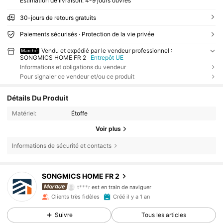
Estimation de livraison:
4-9 jours ouvrés
30-jours de retours gratuits
Paiements sécurisés · Protection de la vie privée
Vendu et expédié par le vendeur professionnel :
Marché
SONGMICS HOME FR 2
Entrepôt UE
Informations et obligations du vendeur
Pour signaler ce vendeur et/ou ce produit
Détails Du Produit
Matériel:
Étoffe
Voir plus
Informations de sécurité et contacts
4.2K Suiveurs
4,91
SONGMICS HOME FR 2
4.2K Suiveurs
4,91
t***r
est en train de naviguer
4.2K Suiveurs
4,91
Clients très fidèles
Créé il y a 1 an
Suivre
Tous les articles