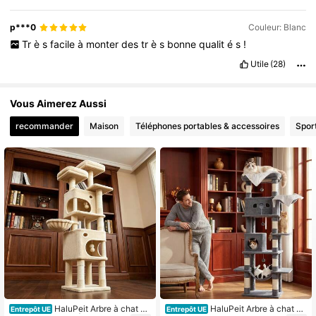
p***0
Couleur: Blanc
Tr
è
s
facile
à
monter
des
tr
è
s
bonne
qualit
é
s
!
Utile
(28)
Vous Aimerez Aussi
recommander
Maison
Téléphones portables & accessoires
Sport
HaluPeit Arbre à chat be
HaluPeit Arbre à chat de
Entrepôt UE
Entrepôt UE