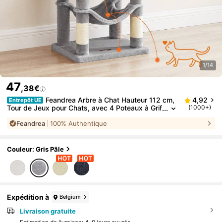
1/14
47
,38€
Feandrea Arbre à Chat Hauteur 112 cm,
4,92
Entrepôt UE
Tour de Jeux pour Chats, avec 4 Poteaux à Grif
(1000+)
fer, 2 Plateformes, 1 Niche, 1 Hamac, 2 Pompon
Feandrea
100% Authentique
s, en Tissu Peluche, Multi-Niveaux, Gris Clair
Couleur: Gris Pâle
Expédition à
Belgium
Livraison gratuite