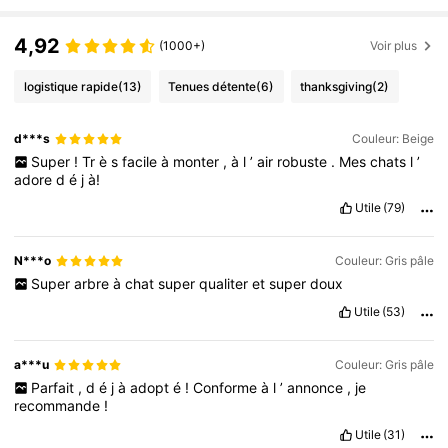
4,92
(1000+)
Voir plus
logistique rapide
(13)
Tenues détente
(6)
thanksgiving
(2)
d***s
Couleur: Beige
Super
!
Tr
è
s
facile
à
monter
,
à
l
’
air
robuste
.
Mes
chats
l
’
adore
d
é
j
à!
Utile
(79)
N***o
Couleur: Gris pâle
Super
arbre
à
chat
super
qualiter
et
super
doux
Utile
(53)
a***u
Couleur: Gris pâle
Parfait
,
d
é
j
à
adopt
é
!
Conforme
à
l
’
annonce
,
je
recommande
!
Utile
(31)