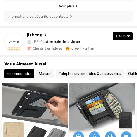
Voir plus
Informations de sécurité et contacts
1K Suiveurs
4,91
jizheng
Suivre
d***0
est en train de naviguer
1K Suiveurs
4,91
Clients très fidèles
Créé il y a 1 an
Vendeur
Vous Aimerez Aussi
recommander
Maison
Téléphones portables & accessoires
Outil