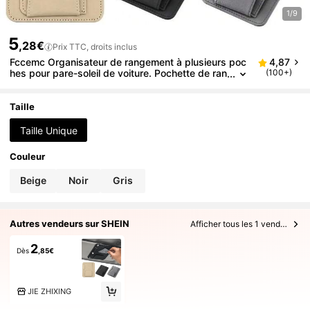
1/9
5
,28€
Prix TTC, droits inclus
Fccemc Organisateur de rangement à plusieurs poc
4,87
hes pour pare-soleil de voiture. Pochette de ran
(100+)
gement pour documents, cartes de crédit, lunet
tes de soleil, stylos
Taille
Taille Unique
Couleur
Beige
Noir
Gris
Autres vendeurs sur SHEIN
Afficher tous les 1 vendeurs
2
Dès
,85€
JIE ZHIXING