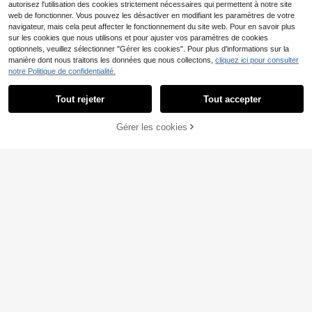
autorisez l'utilisation des cookies strictement nécessaires qui permettent à notre site
web de fonctionner. Vous pouvez les désactiver en modifiant les paramètres de votre
navigateur, mais cela peut affecter le fonctionnement du site web. Pour en savoir plus
sur les cookies que nous utilisons et pour ajuster vos paramètres de cookies
Maximisez votre pare-soleil de voit
optionnels, veuillez sélectionner "Gérer les cookies". Pour plus d'informations sur la
4
ure avec ce rangement élégant ave
,48€
manière dont nous traitons les données que nous collectons,
cliquez ici pour consulter
c poche zippée - parfait pour les lu
notre Politique de confidentialité.
nettes de soleil et les lunettes ! Acc
essoires d'intérieur de voiture
Tout rejeter
Tout accepter
Économiser 0,03€
Porte-documents de voiture en PU
Gérer les cookies
AJOUTER AU PANIER
3
durable noir avec motif doré de voit
,45€
3,48€
ure, design à plusieurs fentes conve
nant pour le permis de conduire, les
documents du véhicule et les papie
rs de , accessoire à la mode
Support de lunettes universel
NEW
Économiser 0,03€
pour pare-soleil de voiture avec fer
8 restant
meture magnétique, étui de lunettes