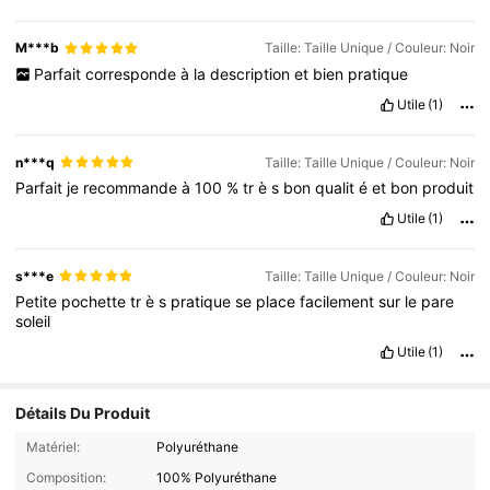
M***b
Taille: Taille Unique / Couleur: Noir
Parfait
corresponde
à
la
description
et
bien
pratique
Utile
(1)
n***q
Taille: Taille Unique / Couleur: Noir
Parfait
je
recommande
à
100
%
tr
è
s
bon
qualit
é
et
bon
produit
Utile
(1)
s***e
Taille: Taille Unique / Couleur: Noir
Petite
pochette
tr
è
s
pratique
se
place
facilement
sur
le
pare
soleil
Utile
(1)
Détails Du Produit
Matériel:
Polyuréthane
Composition:
100% Polyuréthane