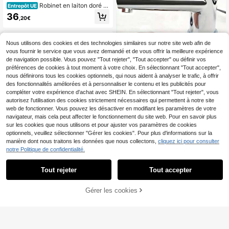
Robinet en laiton doré a
Entrepôt UE
ntique - Levier en céramique avec
36
,20€
contrôle de température - Pour sall
e de bain et cuisine (flexibles de 50
cm inclus) - Design vintage, protect
ion anti-gouttes
Nous utilisons des cookies et des technologies similaires sur notre site web afin de
vous fournir le service que vous avez demandé et de vous offrir la meilleure expérience
de navigation possible. Vous pouvez "Tout rejeter", "Tout accepter" ou définir vos
préférences de cookies à tout moment à votre choix. En sélectionnant "Tout accepter",
nous définirons tous les cookies optionnels, qui nous aident à analyser le trafic, à offrir
des fonctionnalités améliorées et à personnaliser le contenu et les publicités pour
compléter votre expérience d'achat avec SHEIN. En sélectionnant "Tout rejeter", vous
autorisez l'utilisation des cookies strictement nécessaires qui permettent à notre site
web de fonctionner. Vous pouvez les désactiver en modifiant les paramètres de votre
navigateur, mais cela peut affecter le fonctionnement du site web. Pour en savoir plus
sur les cookies que nous utilisons et pour ajuster vos paramètres de cookies
optionnels, veuillez sélectionner "Gérer les cookies". Pour plus d'informations sur la
manière dont nous traitons les données que nous collectons,
cliquez ici pour consulter
2 pièces/4 pièces/6 pièces Access
notre Politique de confidentialité.
oires de lavabo de comptoir de lava
2
Dès
,68€
bo en céramique, bouchon de trop-
Tout rejeter
plein décoratif blanc. Décoration de
Tout accepter
Économiser 3,92€
salle de bain, décoration d'automn
e, accessoires de salle de bain
SHIOUCY Robinets et a
Entrepôt UE
Gérer les cookies
ccessoires
CRAQUEZ DES MAINTENANT
AJOUTER AU PANIER
39
,79€
-8%
43,71€