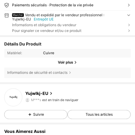
Paiements sécurisés · Protection de la vie privée
Vendu et expédié par le vendeur professionnel :
Marché
Yujwlkj-EU
Entrepôt UE
Informations et obligations du vendeur
Pour signaler ce vendeur et/ou ce produit
Détails Du Produit
Matériel:
Cuivre
Voir plus
Informations de sécurité et contacts
1.6K Suiveurs
4,80
Yujwlkj-EU
1.6K Suiveurs
4,80
M***s
est en train de naviguer
1.6K Suiveurs
4,80
Suivre
Tous les articles
1.6K Suiveurs
4,80
1.6K Suiveurs
4,80
Vous Aimerez Aussi