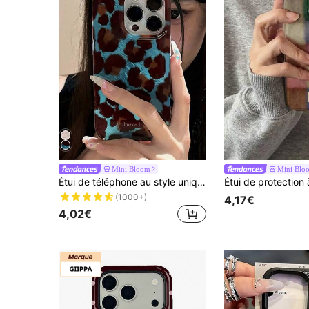
Mini Bloom
Mini Blo
Étui de téléphone au style unique imprimé léopard bleu et marron, compatible avec 16 Pro Max, 14, 13, 12, 17, 15 Pro, 14 Pro. Élégant et protecteur.
(1000+)
4,17€
4,02€