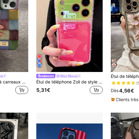
om
Mini Bloom
Étui de protection à carreaux TPU antichoc, style rétro coloré compatible avec iPhone 16 Pro Max, 15/17 nouveaux modèles, 14 Pro/13, 12, 11XR. Étui souple TPU antichoc, cadeau d'anniversaire de printemps
Étui de téléphone Zoli de style coréen premium d'été avec blocs de couleurs de gelée de dopamine, compatible avec iPhone 17 Pro Max, Apple 16 New, 15 Pro, 16 PM, 17 Pro, couverture complète anti-chute, minimaliste personnalisé pour femmes
(
5,31€
4,56€
Dès
Clients très