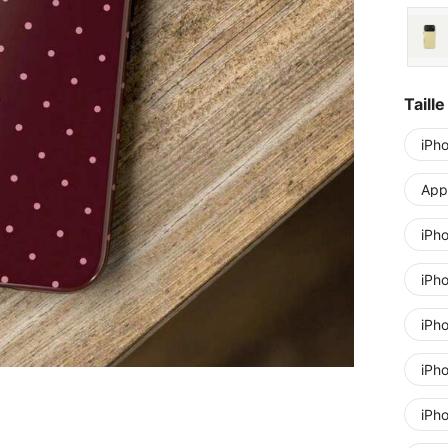
Taille
iPh
Appl
iPh
iPh
iPh
iPh
iPh