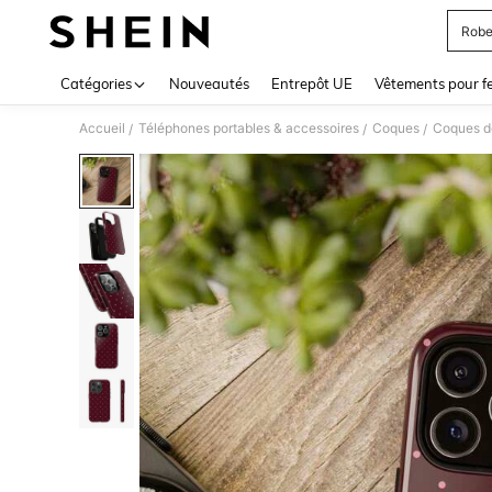
Robe
Use up 
Catégories
Nouveautés
Entrepôt UE
Vêtements pour 
Accueil
Téléphones portables & accessoires
Coques
Coques d
/
/
/