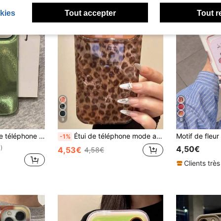
kies
Tout accepter
Tout r
9
6
x 15 Pro Max 14 Pro Max 13 Pro Max 16 15 14 Plus 13 12 Pro 11, coque souple rose brillant mignonne, cadeau mode Y2K pour fille
Étui de téléphone mode avec élément d'impression léopard Étui de téléphone à paillettes marron automne compatible avec iPhone 17 Pro Max 17 Pro 17 16 Pro Max 16 Pro 16 15 Pro Max 15 Pro 15 14 Pro Max 14 Pro 13 Pro Max 12 Pro Max 11 Étui de téléphone à la mode antichoc et anti-chute Cadeau de printemps pour anniversaire et fête
-1%
4,50€
)
4,53€
4,58€
Clients très