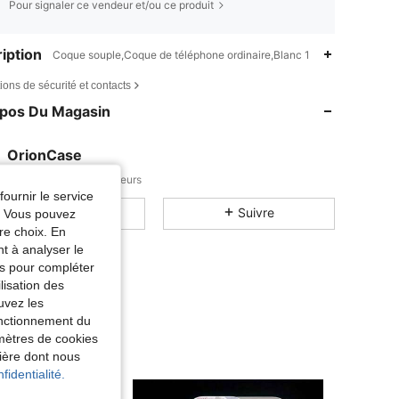
Pour signaler ce vendeur et/ou ce produit
iption
Coque souple,Coque de téléphone ordinaire,Blanc 1
ions de sécurité et contacts
opos Du Magasin
OrionCase
1.6K
3
Articles
Suiveurs
fournir le service
Tous les articles
Suivre
e. Vous pouvez
re choix. En
nt à analyser le
tés pour compléter
lisation des
uvez les
fonctionnement du
amètres de cookies
nière dont nous
fidentialité.