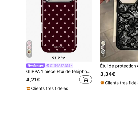
6
6
GIIPPAFARM
GIIPPA 1 pièce Étui de téléphone avec fond bordeaux et motif à pois roses, compatible avec Phone 17 Pro Max, Phone 16 Pro Max, 15 Pro Max, 14 Pro Max, style coréen haut de gamme, à la mode et amusant, compatible avec 11/12/13/14/15/75 Pro Max Plus, design élégant convenant aux hommes et aux femmes, cadeau parfait pour la petite amie!
3,34€
4,21€
Clients très fidè
Clients très fidèles