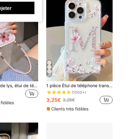
ejeter
27
Motif de fleur de lys, étui de téléphone anti-chute en cuir rose, matériau TPU, convient comme cadeau de vacances, compatible avec Apple 11 12 13 14 15 16pro/Promax/14 15 16/17, unisexe
1 pièce Étui de téléphone transparent antichoc avec élément floral lettre M personnalisé en TPU compatible avec iPhone 17 16 15 14 13 12 11 Pro Max, A55/54/53/52/51, S25/24/23/22/21 Ultra, cadeau d'anniversaire
(1000+)
3,25€
3,28€
 fidèles
Clients très fidèles