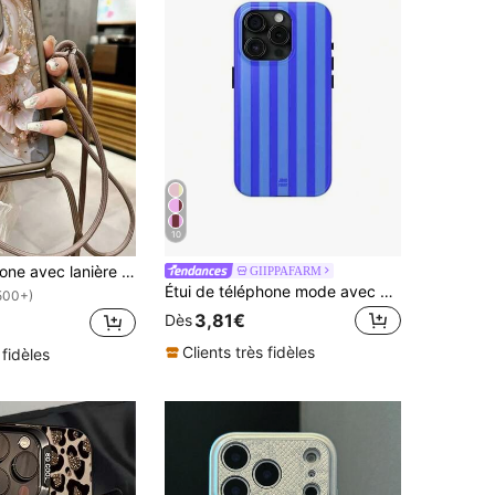
10
Étui de téléphone avec lanière en silicone style fleur colorée, motif floral peint, nouvelle encoche. Étui de téléphone haut de gamme bicolore marron, avec protection épaisse antichoc. Compatible avec iPhone 16/16 Pro/16 Pro Max/16 Plus/14 Pro Max avec sangle amovible. Compatible avec iPhone 15 Pro Max/13 Pro Max/14/7 Plus/12 Pro Max, doux silicone beige 11 style sac à dos avec lanière réglable. Étuis de téléphone étanches anti-chute et anti-rayures, cadeau de printemps, cadeau d'anniversaire pour maman
GIIPPAFARM
Étui de téléphone mode avec éléments rayés bleus JIMO CORNA compatible avec iPhone 17 Pro Max 16 15 14 13 12 11. Étui d'été de haute qualité, cadeau pour les jeunes filles, printemps, anniversaire, Pâques, cadeau pour maman
500+)
3,81€
Dès
Clients très fidèles
 fidèles