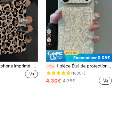
8
Économiser 0,08€
Coque de téléphone imprimé léopard coloré argent pour téléphone 16 15 14 13 12 11 Pro Max, coque de protection antichoc à couverture complète, esthétique de luxe élégante, ajustement fin, résistante aux rayures, durable, légère
1 pièce Étui de protection pour téléphone PU avec motif léopard et élément doré, compatible avec iPhone 17Pro/17/Air/17Promax/11/12/13/14/12 Pro Max/16 Pro/15 Series avec protection de l'objectif. Cadeau de vacances, cadeau d'anniversaire de printemps
-1%
(1000+)
4,30€
4,38€