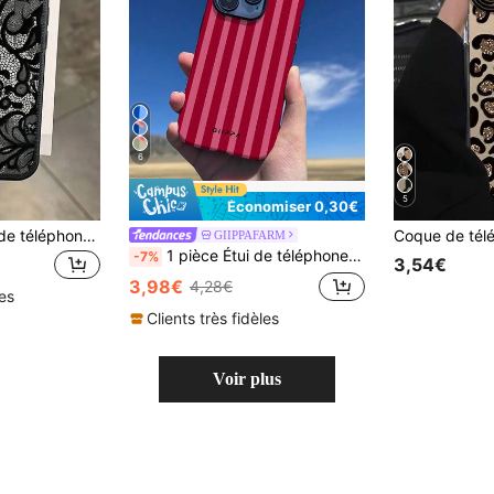
6
5
Économiser 0,30€
Étui de protection de téléphone en TPU noir avec dentelle, antichoc, 1 pièce, motif dentelle et fleur peinte, texture mate effet litchi, couverture intégrale, compatible avec 11 12 13 14 15 16 17 Pro Max, cadeau de printemps, anniversaire, esthétique
GIIPPAFARM
1 pièce Étui de téléphone à rayures rouges design mode antichoc rose pour iPhone 17 Pro Max, compatible avec iPhone 16 Pro Max, 15 Pro Max, 14 Pro Max. Étui de téléphone coréen élégant et intéressant, compatible avec iPhone 11/12/13/14/15/16 Pro Max Plus. Design élégant convenant aux hommes et aux femmes, cadeau idéal pour la petite amie. Version internationale, pas la version domestique. Printemps, Pâques, anniversaire.
-7%
3,54€
3,98€
4,28€
les
Clients très fidèles
Voir plus