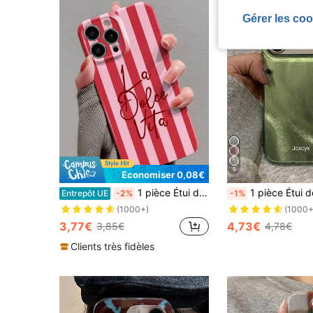
Gérer les coo
9
Économiser 0,08€
1 pièce Étui de téléphone mode minimaliste rayé rose. Étui de téléphone rigide à double couleur, rayures, slogan anglais perforé, film brillant, compatible avec iPhone 11/12/13/14/15/16 Pro Max. Étanche, antichoc, anti-rayures. Version internationale, pas la version domestique. Cadeau de printemps, anniversaire, fête
1 pièce Étui de téléphone IMD brillant avec paillettes asymétriques et effet de vague d'eau, compatible avec iPhone 17 Pro Max 17 Pro 16 Pro Ma
Entrepôt UE
-2%
-1%
(1000+)
(1000+
3,77€
4,73€
3,85€
4,78€
Clients très fidèles