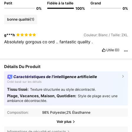
Petit
Fidèle à la taille
Grand
0%
100%
0%
bonne qualité
(1)
g***h
Couleur: Blanc / Taille: 2XL
Absolutely
gorgous
co
ord
..
fantastic
quality
.
Utile
(0)
Détails Du Produit
Caractéristiques de l'intelligence artificielle
Créé basé sur les détails
Tissu tissé:
Texture structurée au style décontracté.
Plage, Vacances, Maison, Quotidien:
Style de plage avec une
ambiance décontractée.
Composition:
98% Polyester,2% Élasthanne
Voir plus
Informations de sécurité et contacts