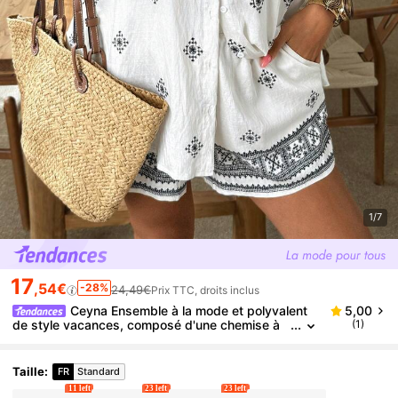
1/7
17
,54€
-28%
24,49€
Prix TTC, droits inclus
Ceyna Ensemble à la mode et polyvalent
5,00
de style vacances, composé d'une chemise à
(1)
manches courtes imprimée à simple boutonnag
e et d'un short à jambes larges. Tenue d'été légère
et ample pour un look décontracté
Taille
:
FR
Standard
11 left
23 left
23 left