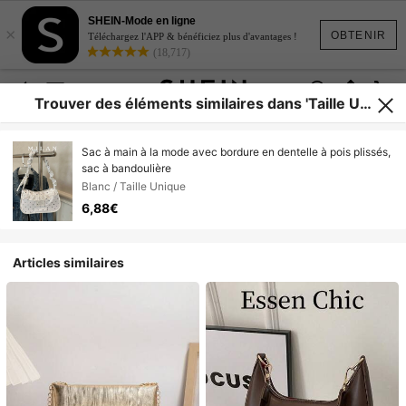
SHEIN-Mode en ligne
×
OBTENIR
Téléchargez l'APP & bénéficiez plus d'avantages !
(18,717)
Trouver des éléments similaires dans 'Taille Uni
que'
Sac à main à la mode avec bordure en dentelle à pois plissés,
sac à bandoulière
Blanc / Taille Unique
6,88€
Articles similaires