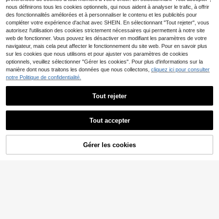
s, pour les robes et les pantalons, c
nous définirons tous les cookies optionnels, qui nous aident à analyser le trafic, à offrir
onvient pour le port quotidien, les re
19
des fonctionnalités améliorées et à personnaliser le contenu et les publicités pour
ndez-vous, les fêtes
compléter votre expérience d'achat avec SHEIN. En sélectionnant "Tout rejeter", vous
#Sacs modernes cuir
autorisez l'utilisation des cookies strictement nécessaires qui permettent à notre site
2026 Nouveau sac à bandoulière m
web de fonctionner. Vous pouvez les désactiver en modifiant les paramètres de votre
ode classique polyvalent avec desi
#1 BEST-SELLERS
de Bourgogne Sacs à bandoulière pour femmes
navigateur, mais cela peut affecter le fonctionnement du site web. Pour en savoir plus
gn de décoration de lettres, couleur
Économiser 0,04€
(1000+)
sur les cookies que nous utilisons et pour ajuster vos paramètres de cookies
unie, matériau PU, convient pour le
15
optionnels, veuillez sélectionner "Gérer les cookies". Pour plus d'informations sur la
Tenue d'automne pour femmes Nov
shopping, sac sous-bras Y2K, esth
,38€
7
manière dont nous traitons les données que nous collectons,
cliquez ici pour consulter
achic, décoration de pendentif ceri
étique
,41€
7,45€
se mignonne, sac minimaliste à l'ép
notre Politique de confidentialité.
aule et sous le bras, fermeture éclai
RP Scarves
r, style vintage
1 pièce Foulard carré de luxe pour f
Tout rejeter
3
emme, bandeau, châle, écharpe de
,63€
-1%
3,67€
Afficher les articles similaires en stock dans '
Taille Unique
'
cou, plage, vacances, accessoires,
Voir tout
indispensable de voyage
Tout accepter
Désolés, ce produit est épuisé.
#Milano muse
Gérer les cookies
EN RUPTURE DE STOCK
Ceinture de taille avec décoration d
7
e nœud mignon pour usage quotidie
,95€
n, Halloween, été, école, automne,
Halloween
25
10
Économiser 0,01€
Économiser 0,14€