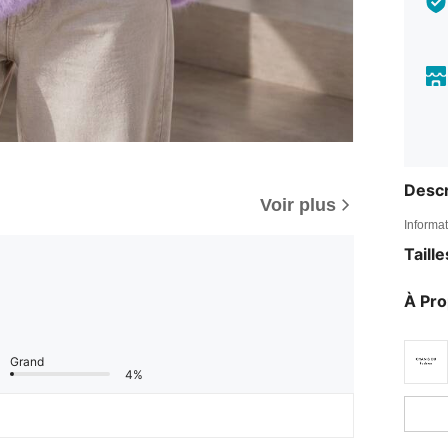
Descr
Voir plus
Informat
Taill
À Pr
Grand
4%