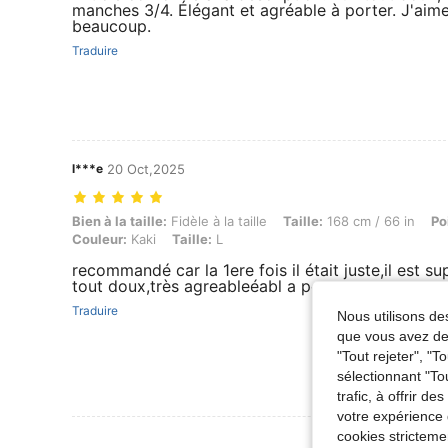
manches 3/4. Élégant et agréable à porter. J'aim
beaucoup.
Traduire
l***e
20 Oct,2025
Bien à la taille: Fidèle à la taille, Taille: 168 cm / 66 in, Poids: 78 kg
Bien à la taille:
Fidèle à la taille
Taille:
168 cm / 66 in
Po
Couleur:
Kaki
Taille:
L
recommandé car la 1ere fois il était juste,il est su
tout doux,très agreableéabl a porter
Traduire
Nous utilisons des
que vous avez dem
"Tout rejeter", "
sélectionnant "To
trafic, à offrir d
votre expérience 
cookies stricteme
Voir Plus D