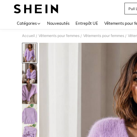
Pull 
Use up 
Catégories
Nouveautés
Entrepôt UE
Vêtements pour 
Accueil
Vêtements pour femmes
Vêtements pour femmes
Vête
/
/
/