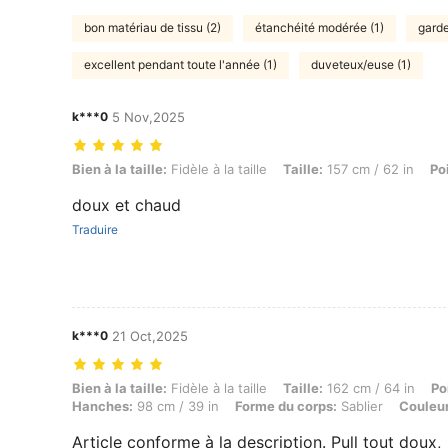
bon matériau de tissu (2)
étanchéité modérée (1)
garde
excellent pendant toute l'année (1)
duveteux/euse (1)
k***0
5 Nov,2025
Bien à la taille: Fidèle à la taille, Taille: 157 cm / 62 in, Poids: 56 kg /
Bien à la taille:
Fidèle à la taille
Taille:
157 cm / 62 in
Po
doux et chaud
Traduire
k***0
21 Oct,2025
Bien à la taille: Fidèle à la taille, Taille: 162 cm / 64 in, Poids: 70 k
Bien à la taille:
Fidèle à la taille
Taille:
162 cm / 64 in
Po
Hanches:
98 cm / 39 in
Forme du corps:
Sablier
Couleur
Article conforme à la description. Pull tout doux,