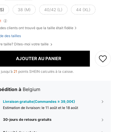
(S)
38 (M)
40/42 (L)
44 (XL)
nt
des clients ont trouvé que la taille était fidèle
de des tailles
e taille? Dites-moi votre taille
AJOUTER AU PANIER
 jusqu'à
21
points SHEIN calculés à la caisse.
édition à
Belgium
Livraison gratuite(Commandes ≥ 39,00€)
Estimation de livraison:
le 11 août et le 18 août
30-jours de retours gratuits