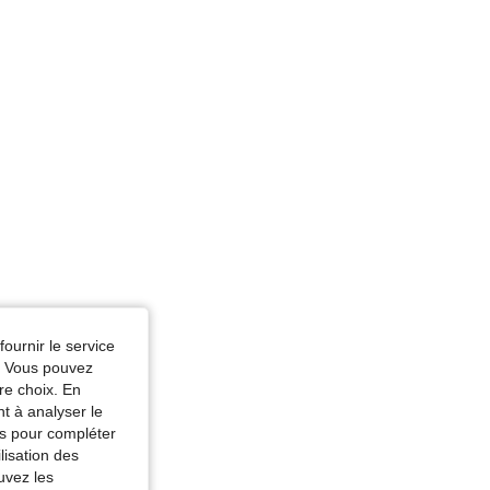
fournir le service
e. Vous pouvez
re choix. En
nt à analyser le
tés pour compléter
lisation des
uvez les