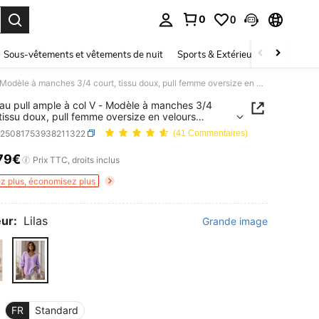
0
0
ouver. Press Enter to select.
Sous-vêtements et vêtements de nuit
Sports & Extérieur
Enfants
Nouveau pull ample à col V - Modèle à manches 3/4 court, tissu doux, pull femme oversize en velours polyester unicolore col V pour la maison et le port quotidien, indispensable pour l'automne/hiver - Nouvel An
u pull ample à col V - Modèle à manches 3/4
 tissu doux, pull femme oversize en velours
ter unicolore col V pour la maison et le port
z25081753938211322
(41 Commentaires)
ien, indispensable pour l'automne/hiver - Nouvel
79€
ICE AND AVAILABILITY
Prix TTC, droits inclus
z plus, économisez plus
ur:
Lilas
Grande image
FR
Standard