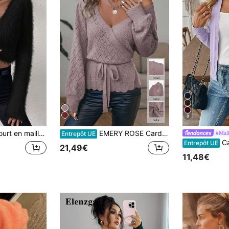
8
longues, pull tricoté pour l'automne et l'hiver
EMERY ROSE Cardigan tricoté côtelé à encolure cache-cœur et ceinture, hauts à manches longues
#Mail
Entrepôt UE
Cardigan é
Entrepôt UE
21,49€
11,48€