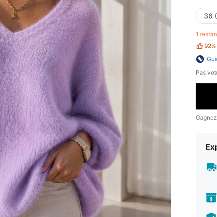
36 
1 resta
92%
Gui
Pas votr
Gagnez
Exp