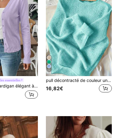
12
pull décontracté de couleur unie pour l'automne
les essentielles
légant à manches longues, coupe slim, couleur unie, avec boutons devant pour femmes
16,82€