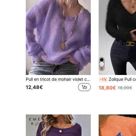
Pull en tricot de mohair violet clair à col V profond pour femmes, ajouré, moelleux, semi-transparent, couleur unie, coupe ample, top polyvalent pour l'automne
Zolique Pull court en maille bouclée à col V, manches 
-1%
12,48€
18,80€
18,99€