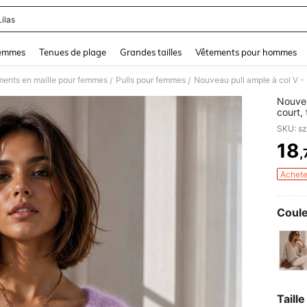
Lilas
and down arrow keys to navigate search Dernière recherche and Rechercher et Tr
femmes
Tenues de plage
Grandes tailles
Vêtements pour hommes
ments en maille pour femmes
Pulls pour femmes
/
/
Nouvea
court,
polyes
SKU: s
quotid
An
18
,
PR
Achete
Coule
Taille