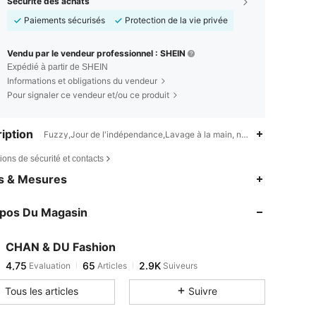
Sécurité des achats
Paiements sécurisés
Protection de la vie privée
Vendu par le vendeur professionnel : SHEIN
Expédié à partir de SHEIN
Informations et obligations du vendeur
Pour signaler ce vendeur et/ou ce produit
iption
Fuzzy,Jour de l'indépendance,Lavage à la main, ne pas laver à sec
ions de sécurité et contacts
4,75
65
2.9K
es & Mesures
4,75
65
2.9K
opos Du Magasin
4,75
65
2.9K
4,75
65
2.9K
CHAN & DU Fashion
4,75
65
2.9K
Evaluation
Articles
Suiveurs
i***a
est en train de naviguer
4,75
65
2.9K
Tous les articles
Suivre