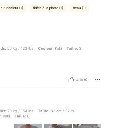
r la chaleur (1)
fidèle à la photo (1)
beau (1)
 123 lbs, Couleur: Kaki, Taille: S
ids:
56 kg / 123 lbs
Couleur:
Kaki
Taille:
S
Utile (0)
g / 154 lbs, Taille: 82 cm / 32 in, Hanches: 98 cm / 39 in, Forme du corps: Sablier, Cou
ids:
70 kg / 154 lbs
Taille:
82 cm / 32 in
:
Kaki
Taille:
L