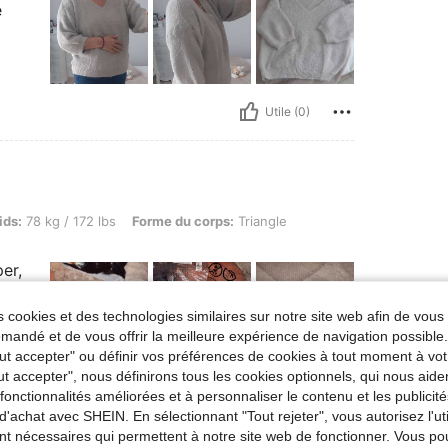
e
Utile (0)
 / 172 lbs, Forme du corps: Triangle, Couleur: Kaki, Taille: L
ids:
78 kg / 172 lbs
Forme du corps:
Triangle
per,
 cookies et des technologies similaires sur notre site web afin de vous 
andé et de vous offrir la meilleure expérience de navigation possibl
Tout accepter" ou définir vos préférences de cookies à tout moment à vot
ut accepter", nous définirons tous les cookies optionnels, qui nous aide
Utile (0)
es fonctionnalités améliorées et à personnaliser le contenu et les publici
d'achat avec SHEIN. En sélectionnant "Tout rejeter", vous autorisez l'uti
nt nécessaires qui permettent à notre site web de fonctionner. Vous po
'avis