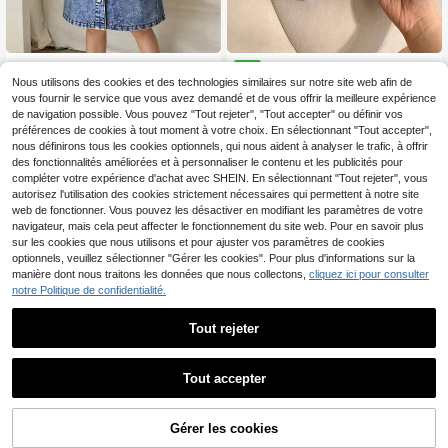
SHEIN Robe chemise en jean bleu p
Pantalon long en jean pour fill
NEW
our jeune fille
es, style de rue décontracté et mign
Nous utilisons des cookies et des technologies similaires sur notre site web afin de
13
12
,32€
-34%
20,49€
,49€
on, design de vacances polyvalent,
vous fournir le service que vous avez demandé et de vous offrir la meilleure expérience
bleu délavé moyen, basique minima
de navigation possible. Vous pouvez "Tout rejeter", "Tout accepter" ou définir vos
liste, taille élastique avec bordure e
préférences de cookies à tout moment à votre choix. En sélectionnant "Tout accepter",
n dentelle et ourlet fendu, coupe am
nous définirons tous les cookies optionnels, qui nous aident à analyser le trafic, à offrir
ple, tissu en denim de coton non ext
des fonctionnalités améliorées et à personnaliser le contenu et les publicités pour
ensible confortable pour le port quo
tidien, les fêtes, l'école, la maison, l
compléter votre expérience d'achat avec SHEIN. En sélectionnant "Tout rejeter", vous
es trajets, nouvelle arrivée automne
autorisez l'utilisation des cookies strictement nécessaires qui permettent à notre site
2026
web de fonctionner. Vous pouvez les désactiver en modifiant les paramètres de votre
navigateur, mais cela peut affecter le fonctionnement du site web. Pour en savoir plus
sur les cookies que nous utilisons et pour ajuster vos paramètres de cookies
optionnels, veuillez sélectionner "Gérer les cookies". Pour plus d'informations sur la
manière dont nous traitons les données que nous collectons,
cliquez ici pour consulter
notre Politique de confidentialité.
Tout rejeter
Tout accepter
1 pièce Robe en jean à manches lon
Genkimix Kids
Gérer les cookies
AJOUTER AU PANIER
gues, col, style minimaliste Y2K pou
8 restant
Genkimix Kids 26031# Nouvelle rob
r filles, lavage moyen. Convient pou