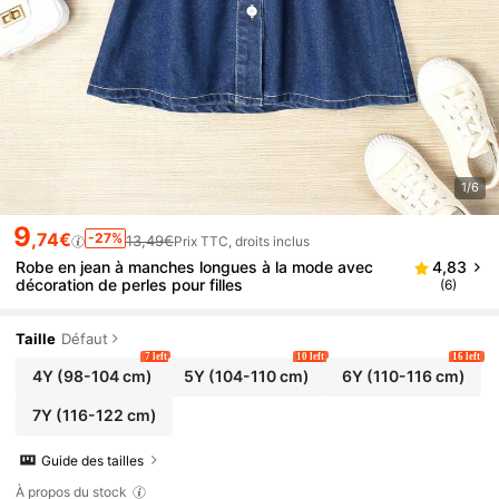
1/6
9
,74€
-27%
13,49€
Prix TTC, droits inclus
Robe en jean à manches longues à la mode avec
4,83
décoration de perles pour filles
(6)
Taille
Défaut
7 left
10 left
16 left
4Y
(98-104 cm)
5Y
(104-110 cm)
6Y
(110-116 cm)
7Y
(116-122 cm)
Guide des tailles
À propos du stock