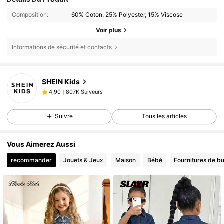
Composition:
60% Coton, 25% Polyester, 15% Viscose
Voir plus
Informations de sécurité et contacts
807K Suiveurs
4,90
SHEIN Kids
807K Suiveurs
4,90
n***s
est en train de naviguer
807K Suiveurs
4,90
Suivre
Tous les articles
807K Suiveurs
4,90
807K Suiveurs
4,90
Vous Aimerez Aussi
807K Suiveurs
4,90
recommander
Jouets & Jeux
Maison
Bébé
Fournitures de bu
807K Suiveurs
4,90
807K Suiveurs
4,90
807K Suiveurs
4,90
807K Suiveurs
4,90