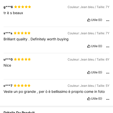
g***6
Couleur: Jean bleu / Taille: 7Y
tr
è
s
beaux
Utile
(0)
s***s
Couleur: Jean bleu / Taille: 7Y
Brilliant
quality
.
Definitely
worth
buying
Utile
(0)
u***0
Couleur: Jean bleu / Taille: 6Y
Nice
Utile
(0)
c***7
Couleur: Jean bleu / Taille: 5Y
Veste
un
po
grande
,
per
ò
è
bellissimo
è
proprio
come
in
foto
Utile
(0)
Détails Du Produit