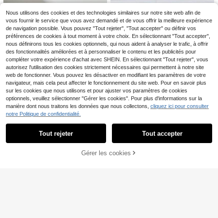
petit, sac en paille
Nous utilisons des cookies et des technologies similaires sur notre site web afin de
vous fournir le service que vous avez demandé et de vous offrir la meilleure expérience
de navigation possible. Vous pouvez "Tout rejeter", "Tout accepter" ou définir vos
préférences de cookies à tout moment à votre choix. En sélectionnant "Tout accepter",
nous définirons tous les cookies optionnels, qui nous aident à analyser le trafic, à offrir
des fonctionnalités améliorées et à personnaliser le contenu et les publicités pour
compléter votre expérience d'achat avec SHEIN. En sélectionnant "Tout rejeter", vous
autorisez l'utilisation des cookies strictement nécessaires qui permettent à notre site
web de fonctionner. Vous pouvez les désactiver en modifiant les paramètres de votre
navigateur, mais cela peut affecter le fonctionnement du site web. Pour en savoir plus
sur les cookies que nous utilisons et pour ajuster vos paramètres de cookies
optionnels, veuillez sélectionner "Gérer les cookies". Pour plus d'informations sur la
1 pièce Article essentiel d'été, Sac
10
Économiser 0,26€
manière dont nous traitons les données que nous collectons,
cliquez ici pour consulter
seau tressé, Matériau PP, Sac à ma
7
,58€
in en crochet vertical pour femme,
notre Politique de confidentialité.
Afficher les articles similaires en stock dans '
Taille Unique
'
FashionX
Voir tout
BAILEE Fil de polyester tissé à la ma
Sac à bandoulière bicolore en PU,
in, décoré d'éléments complexes de
Sac carré petit bandoulière croisé e
7
Sac de plage bandoulière d'été, Sa
,02€
-3%
7,28€
la vie marine. Un étui de téléphone
n tissu mode pour femmes
Tout rejeter
Tout accepter
Désolés, ce produit est épuisé.
c femme polyvalent à cordon, Utilis
7
,55€
qui rehausse l'élégance élégante d
ation décontractée polyvalente po
es femmes.
Hevel, Mini sac à main texture litch
ur les vacances et l'extérieur, Cade
Gérer les cookies
EN RUPTURE DE STOCK
i, sac pour téléphone, porte-monnai
au
7
,43€
e, nouveau sac bandoulière mode p
our femmes, petit portefeuille, sac b
lanc, sac bandoulière pour femmes