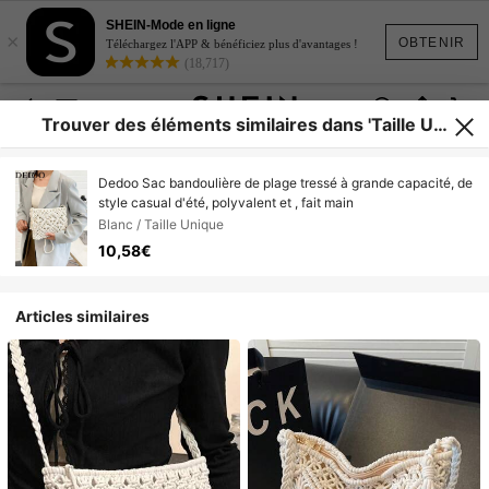
SHEIN-Mode en ligne
×
OBTENIR
Téléchargez l'APP & bénéficiez plus d'avantages !
(18,717)
Trouver des éléments similaires dans 'Taille Uni
que'
Dedoo Sac bandoulière de plage tressé à grande capacité, de
style casual d'été, polyvalent et , fait main
Blanc / Taille Unique
10,58€
Articles similaires